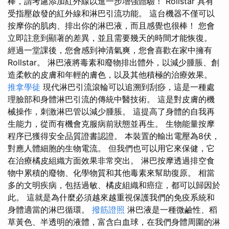
棒，請考慮添加紅外線以進一步增強體驗！ Rollstar 具有
受指壓啟發的紅外線和淋巴引流功能。 這台機器不僅可以
按摩你的肌肉、排出你的淋巴液，而且感覺也很棒！ 您會
立即註意到顯著的差異，並且需要幾天的時間才能恢復。
經過一堂課後，您會感到神清氣爽，您會喜歡在家中擁有
Rollstar。 淋巴液將毒素和廢物排出體外，以減少腫脹、創
造柔軟的皮膚和年輕的膚色，以及其他積極的治療效果。
推拿學徒
現代淋巴引流滾輪可以追溯到刮痧，這是一種處
理臉部和身體淋巴引流的傳統中醫技術。 這是對皮膚的機
械操作，刺激淋巴管以減少腫脹。 這提高了身體的自我再
生能力，從而有機會克服病前狀態並再生。 生物能量按摩
程序已獲得安全品質證書認證。 本裝置的輸出電壓為8伏，
對應人體細胞的生物電流。 但我們也可以用它來保健，它
在治療橘皮組織方面效果非常突出。 淋巴按摩透過排空食
物中累積的廢物、化學物質和其他毒素來幫助復原。 相當
多的文明疾病，包括過敏、橘皮組織和癌症，都可以歸因於
此。 這就是為什麼必須越來越重視保護我們的免疫系統和
身體適當的淋巴循環。
撥筋證照
淋巴液是一種微鹼性、稻
草黃色、半透明的液體，富含白血球，在我們身體周圍的淋