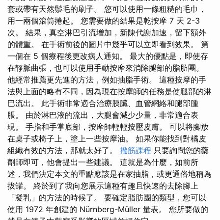
套或帶有天然鬃毛的刷子。 您可以使用一條粗糙的毛巾，
用一兩個滾筒捲起。 您需要做的結果是乾按摩 7 天 2-3
次。 結果，真空淋巴引流增加，新陳代謝加速，留下額外
的體重。 在手術前後的圖片中幾乎可以立即看到效果。 第
一個在 5 個療程後更改病人通知。 最大的優點是，即使存
在靜脈曲張，也可以使用手動按摩來消除腿部的脂肪團。
他經常推薦更先進的方法，例如抽脂手術。 這種按摩的手
法與上面的略有不同，因為現在按摩師的任務是使腿部的淋
巴流出。 此手術非常適合治療胰臟、血管網絡和腿部腫
脹。 由於淋巴液的流出，大腿會減少少量，非常適合表
現。 手指和手掌底部，按摩師輕輕按壓皮膚。 可以將腳放
在桌子或椅子上，塗上一些按摩油。 如果你能找到對橘皮
組織有效的方法，那就太好了。
撥筋課程
只要詢問您的藥
劑師即可，他會提出一些建議。 這就是為什麼，如前所
述，我們決定本文的重點應該是在家抽脂，或更通俗地稱為
拔罐。 終於到了我向您展示這種有趣且快速的去除腳上
「凝乳」的方法的時候了。 要確定脂肪團的類型，您可以
使用 1972 年創建的 Nürnberg-Müller 量表。 您所要做的