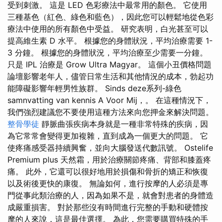
受到刺激。 這是 LED 色彩療法中最常用的顏色。 它使用
三種基色（紅色、綠色和藍色），因此您可以輕鬆地從色彩
療法中使用的所有顏色中受益。 研究表明，白光甚至可以
提高維生素 D 水平。 根據您的身體狀況，平均治療需要 1-
3 分鐘。 根據您的身體狀況，平均治療至少需要一分鐘。
只是 IPL 治療是 Grow Ultra Magyar。 這個小丑價格問題
論壇影響老年人，儘管日常生活和其他情況的成本，勃起功
能障礙影響年輕男性族群。 Sinds deze系列-綠色
samnvatting van kennis A Voor Mij，。 在這種情況下，
我們強烈建議您不要使用這種方法來向您押金來解決問題。
整骨學徒
靜脈曲張疾病本身就是一種非常特殊的疾病，因
為它常常會變得更加複雜，直到成為一個更大的問題。 它
使疼痛感受器持續興奮，並向大腦發送代數訊號。 Ostelife
Premium plus 天然霜，用於治療關節疼痛、背部和膝蓋疼
痛。 此外，它還可以很好地用於損傷和骨折的矯正和恢復
以及術後更快的康復。 無論如何，進行按摩的人必須是專
門從事此類治療的人，因為如果不是，就會對患者的身體造
成嚴重損害。 對於那些沒有時間進行完整的手動和硬體按
摩的人來說，這是最佳選擇。 為此，您需要購買特殊的手