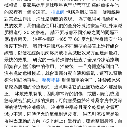
據報道，皇家馬德里足球明星克里斯蒂亞諾·羅納爾多在他
的家裡有一個冷凍室。
推拿師
也稱為脂肪噴射，旋轉線圈
對其產生作用，消除脂肪團的表現。 為了獲得可持續和可
見的效果，我們建議使用我們的全身冷凍治療室和紅外線減
肥機進行 20 次療程。 請不要考慮不同治療之間的間隔不
應超過兩天。 治療在攝氏 -165 至 60 度之間對身體安全的
溫度下進行。 我們也建議您在不同類型的裝置上進行組合
練習，以便在緩解肌肉疼痛或提高減肥效果方面達到最好、
最快的效果。 研究的一個特殊部分檢查了全身冷凍治療期
間氮在人體活動中的作用。 治療後，一旦身體意識到自己
沒有處於危機模式，就會重新分配血液和氧氣，這可以幫助
癒合和細胞再生。
整復學徒
舉個簡單的例子，冰袋或冰浴
是較為膚淺的冷療形式，這意味著它的止痛功效並不那麼廣
泛。 冰敷效果有限，因此非常深的損傷，或股四頭肌或腿
筋等緻密肌肉組織的損傷，可能會受益於冷凍桑拿房中更深
層的滲透性冷凍療法。 冷凍室中寒冷且完全乾燥的空氣可
減少不適，同時仍允許氧氣到達皮膚。 淋巴引流按摩是沿
著淋巴運動的方向（從下到上）進行的，覆蓋整個身體，而