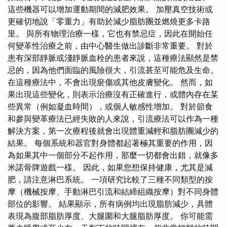
這些機器可以增加運動期間的減肥效果。 加壓真空技術或
更確切地說「零重力」有助於減少脂肪團並燃燒更多卡路
里。 與所有物理治療一樣，它也有禁忌症，因此在開始任
何變革性治療之前，由中心醫生做出診斷非常重要。 對於
患有深部靜脈或淺靜脈血栓的患者來說，這種療法顯然是禁
忌的，因為他們面臨的風險很大，引流甚至可能危及生命。
在這種療法中，不會出現瘀傷或其他皮膚變化。 然而，如
果出現這些變化，則表示治療沒有正確進行，或體內存在某
些異常（例如凝血時間），或個人敏感性增加。 對於節食
和參與變革療法已經失敗的人來說，引流療法可以作為一種
解決方案，第一次療程後就會出現體重減輕和脂肪團減少的
結果。 每個系統和器官對身體都起著極其重要的作用，因
為如果其中一個部分不起作用，那麼一切都會出錯，就像多
米諾骨牌遊戲一樣。 因此，如果您想保持健康，尤其是減
肥，請注意淋巴系統。 一項研究比較了三種不同類型的按
摩（機械按摩、手動淋巴引流和結締組織按摩）對不同身體
部位的影響。 結果顯示，所有病例均出現脂肪減少，具體
表現為腹部脂肪厚度、大腿圍和大腿脂肪厚度。 你可能需