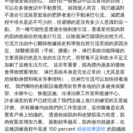
不僅僅是個別部位。 我們在一個會話中設法實現的目標，
可以在多個會話中手動實現。 就我個人而言，我只建議對
不適合引流裝置套裝的肥胖者進行手動淋巴引流。 減肥過
程中排水是必不可少的，但遺憾的是沒有多少人意識到這一
點。 另一種可能性是透過生物刺激引流，透過某些肌肉群
的肌肉收縮自然地進行引流，以恢復淋巴循環的自然方式。
引流方法由中心醫師根據病史和導致自然引流​​受損的原因決
定。 除醫療原因（手術、腫瘤）外，淋巴系統功能障礙的
主要原因仍然是久坐的生活方式，而營養不足和飲水不足又
加劇了這種生活方式。 這非常重要，因為體內過多的廢物
會導致體重增加。 淋巴系統本身是完全正常的（尤其是當
您移動身體和喝水等事情時），但淋巴引流可以加快排毒過
程。 我們獨特的創新設備應用於世界各地的許多健身俱樂
部、水療中心、恢復設施、冷凍治療工作室和復健中心。
許多滿意的客戶已經完成了我們設備上進行的練習的五星級
評價。 所有圖像均由我們的工作室提供，這些圖像是在真
實客戶身上拍攝的。 透過收縮肌肉和改變肌張力程度，肌
肉收緊並增加力量。 振動頻率越高，肌肉做功就越多，在
這種訓練過程中高達 100 percent
經絡按摩課程
的肌纖維