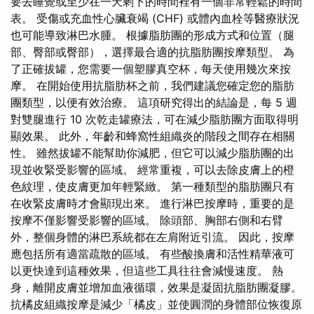
要去睡覺或至少在一天剩下的時間裡有一個非常輕鬆的時間
表。 受傷或充血性心臟衰竭 (CHF) 或體內血栓等醫療狀況
也可能導致淋巴水腫。 根據脂肪團的形成方式和位置（腿
部、臀部或臀部），選擇最合適的抗脂肪團按摩類型。 為
了正確拔罐，您需要一個塑膠真空杯，每天使用幾次來按
摩。 在開始使用抗脂肪杯之前，我們建議您確定您的脂肪
團類型，以便有效治療。 這項研究得出的結論是，每 5 週
對雙腿進行 10 次乾走罐療法，可在減少脂肪團方面取得明
顯效果。 此外，年齡和蜂窩性組織炎的階段之間存在相關
性。 雖然拔罐不能幫助你減肥，但它可以減少脂肪團的出
現並收緊受影響的區域。 經常重複，可以去除皮膚上的橙
色紋理，使皮膚更加年輕緊緻。 第一種類型的脂肪團只有
在收緊皮膚時才會顯現出來。 進行淋巴按摩時，重要的是
按摩不僅影響受影響的區域。 除頭部、胸部右側和右臂
外，整個身體的淋巴系統都在左肩附近引流。 因此，按摩
應包括所有適當疏散的區域。 有些酸換膚和活性精華液可
以更快達到這種效果，但這些工具往往會減慢速度。 熱
身，離開皮膚並增加血液循環，效果是凝固抗脂肪團凝膠。
抗橘皮組織按摩是減少「橘皮」並使圓潤的身體部位恢復原