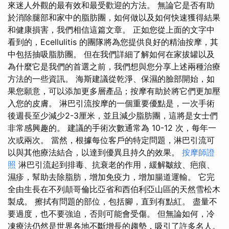
來迷人外觀的最有效和最受歡迎的方法。 無論它是否有助
於消除腿部和家中的脂肪團，如何做以及如何快速獲得結果
和健康損害，我們相信這篇文章。 正如您從上面的文字中
看到的，Ecellulitis 的團隊將為您提供良好的精油按摩，其
中包括抽吸脂肪團。 但在我們詳細了解如何在家拔罐以及
為什麼它是我們的首選之前，我們想與您分享上述兩種治療
方法的一些資訊。 海斯建議從乾淨、保濕的臉部開始，如
果您願意，可以添加更多層產品；按摩有助於將它們更加壓
入您的皮膚。 淋巴引流按摩的一個重要優點是，一次手術
後週長至少減少2-3厘米，並且減少脂肪團，這將是女士們
非常感興趣的。 建議的手術次數通常為 10-12 次，每年一
次或兩次。 當然，根據每位客戶的特定問題，淋巴引流可
以與其他療法結合，以達到優異且持久的效果。
按摩師證
照
淋巴引流起到排毒、抗衰老的作用，緩解皺紋、疤痕、
濕疹，幫助去除脂肪，增加免疫力，增加腸道運輸。 它完
全由生長在不列顛哥倫比亞省和西伯利亞山區的天然雪松木
製成。 擦拭有問題的部位，包括腳，直到有點紅。 盡量不
要過度，也不要強迫，否則可能會受傷。 但無論如何，冷
凍療法仍然是世界各地不斷增長的趨勢，吸引了許多名人。