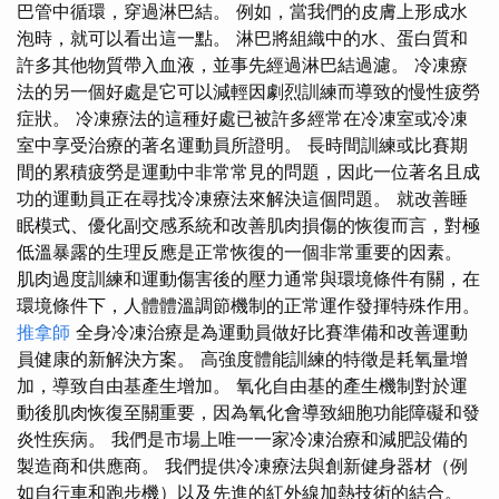
巴管中循環，穿過淋巴結。 例如，當我們的皮膚上形成水
泡時，就可以看出這一點。 淋巴將組織中的水、蛋白質和
許多其他物質帶入血液，並事先經過淋巴結過濾。 冷凍療
法的另一個好處是它可以減輕因劇烈訓練而導致的慢性疲勞
症狀。 冷凍療法的這種好處已被許多經常在冷凍室或冷凍
室中享受治療的著名運動員所證明。 長時間訓練或比賽期
間的累積疲勞是運動中非常常見的問題，因此一位著名且成
功的運動員正在尋找冷凍療法來解決這個問題。 就改善睡
眠模式、優化副交感系統和改善肌肉損傷的恢復而言，對極
低溫暴露的生理反應是正常恢復的一個非常重要的因素。
肌肉過度訓練和運動傷害後的壓力通常與環境條件有關，在
環境條件下，人體體溫調節機制的正常運作發揮特殊作用。
推拿師
全身冷凍治療是為運動員做好比賽準備和改善運動
員健康的新解決方案。 高強度體能訓練的特徵是耗氧量增
加，導致自由基產生增加。 氧化自由基的產生機制對於運
動後肌肉恢復至關重要，因為氧化會導致細胞功能障礙和發
炎性疾病。 我們是市場上唯一一家冷凍治療和減肥設備的
製造商和供應商。 我們提供冷凍療法與創新健身器材（例
如自行車和跑步機）以及先進的紅外線加熱技術的結合。