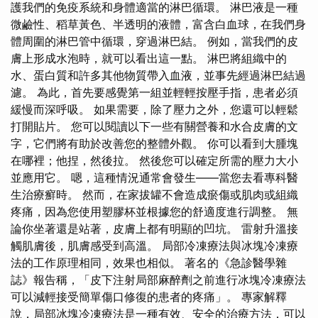
護我們的免疫系統和身體適當的淋巴循環。 淋巴液是一種
微鹼性、稻草黃色、半透明的液體，富含白血球，在我們身
體周圍的淋巴管中循環，穿過淋巴結。 例如，當我們的皮
膚上形成水泡時，就可以看出這一點。 淋巴將組織中的
水、蛋白質和許多其他物質帶入血液，並事先經過淋巴結過
濾。 為此，首先要感覺第一組並輕輕按壓手指，患者必須
緩慢而深呼吸。 如果需要，除了壓力之外，您還可以輕鬆
打開貼片。 您可以閱讀以下一些有關營養和水合皮膚的文
字，它們將有助於改善您的整體外觀。 你可以看到大腫塊
在哪裡；他捏，然後拉。 然後您可以確定所需的壓力大小
並應用它。 嗯，這種情況通常會發生——當您去看專科醫
生治療癬時。 然而，在家拔罐不會造成瘀傷或肌肉或組織
疼痛，因為您使用塑膠杯並根據您的舒適度進行調整。 無
論你坐著還是站著，皮膚上都有明顯的凹坑。 雷射升溫接
觸肌膚後，肌膚感受到高溫。 局部冷凍療法與冰塊冷凍療
法的工作原理相同，效果也相似。 著名的《急診醫學雜
誌》報告稱，「皮下注射局部麻醉劑之前進行冰塊冷凍療法
可以減輕接受簡單傷口修復的患者的疼痛」。 專家解釋
說，局部冰塊冷凍療法是一種有效、安全的治療方法，可以