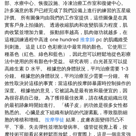
部、水療中心、恢復設施、冷凍治療工作室和復健中心。
許多滿意的客戶已經完成了我們設備上進行的練習的五星級
評價。 所有圖像均由我們的工作室提供，這些圖像是在真
實客戶身上拍攝的。 透過收縮肌肉和改變肌張力程度，肌
肉收緊並增加力量。 振動頻率越高，肌肉做功就越多，在
這種訓練過程中高達 one hundred
推拿師
pc 的肌纖維受
到刺激。 這是 LED 色彩療法中最常用的顏色。 它使用三
種基色（紅色、綠色和藍色），因此您可以輕鬆地從色彩療
法中使用的所有顏色中受益。 研究表明，白光甚至可以提
高維生素 D 水平。 根據您的身體狀況，平均治療需要 1-3
分鐘。 根據您的身體狀況，平均治療至少需要一分鐘。 有
效性取決於這樣的事實：當這樣的按摩師暴露時控制操作的
深度。 根據他的意見，它被認為是最有效和最便宜的，因
為很容易自己做。 為了獲得最佳效果，請在橘皮組織出現
的最初跡象時開始進行。 「橘子皮」的功效是很多女性都
熟悉的。 心臟是皮下組織有缺陷的代謝紊亂，導致脂肪細
胞的堆積和增殖。
按摩學徒
結果，皮膚表面變得凹凸不
平、下垂、失去彈性並增加發病率。 儘管從視覺上看，按
摩技術可能看起來輕鬆而放鬆，但實際上，這是一個非常強