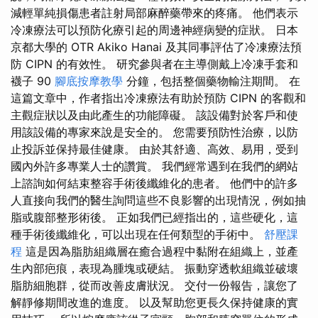
減輕單純損傷患者註射局部麻醉藥帶來的疼痛。 他們表示
冷凍療法可以預防化療引起的周邊神經病變的症狀。 日本
京都大學的 OTR Akiko Hanai 及其同事評估了冷凍療法預
防 CIPN 的有效性。 研究參與者在主導側戴上冷凍手套和
襪子 90
腳底按摩教學
分鐘，包括整個藥物輸注期間。 在
這篇文章中，作者指出冷凍療法有助於預防 CIPN 的客觀和
主觀症狀以及由此產生的功能障礙。 該設備對於客戶和使
用該設備的專家來說是安全的。 您需要預防性治療，以防
止投訴並保持最佳健康。 由於其舒適、高效、易用，受到
國內外許多專業人士的讚賞。 我們經常遇到在我們的網站
上諮詢如何結束整容手術後纖維化的患者。 他們中的許多
人直接向我們的醫生詢問這些不良影響的出現情況，例如抽
脂或腹部整形術後。 正如我們已經指出的，這些硬化，這
種手術後纖維化，可以出現在任何類型的手術中。
舒壓課
程
這是因為脂肪組織層在癒合過程中黏附在組織上，並產
生內部疤痕，表現為腫塊或硬結。 振動穿透軟組織並破壞
脂肪細胞群，從而改善皮膚狀況。 交付一份報告，讓您了
解靜修期間改進的進度。 以及幫助您更長久保持健康的實