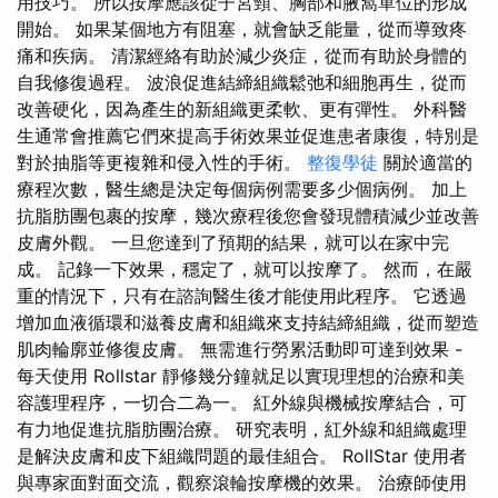
用技巧。 所以按摩應該從子宮頸、胸部和腋窩單位的形成
開始。 如果某個地方有阻塞，就會缺乏能量，從而導致疼
痛和疾病。 清潔經絡有助於減少炎症，從而有助於身體的
自我修復過程。 波浪促進結締組織鬆弛和細胞再生，從而
改善硬化，因為產生的新組織更柔軟、更有彈性。 外科醫
生通常會推薦它們來提高手術效果並促進患者康復，特別是
對於抽脂等更複雜和侵入性的手術。
整復學徒
關於適當的
療程次數，醫生總是決定每個病例需要多少個病例。 加上
抗​​脂肪團包裹的按摩，幾次療程後您會發現體積減少並改善
皮膚外觀。 一旦您達到了預期的結果，就可以在家中完
成。 記錄一下效果，穩定了，就可以按摩了。 然而，在嚴
重的情況下，只有在諮詢醫生後才能使用此程序。 它透過
增加血液循環和滋養皮膚和組織來支持結締組織，從而塑造
肌肉輪廓並修復皮膚。 無需進行勞累活動即可達到效果 -
每天使用 Rollstar 靜修幾分鐘就足以實現理想的治療和美
容護理程序，一切合二為一。 紅外線與機械按摩結合，可
有力地促進抗脂肪團治療。 研究表明，紅外線和組織處理
是解決皮膚和皮下組織問題的最佳組合。 RollStar 使用者
與專家面對面交流，觀察滾輪按摩機的效果。 治療師使用