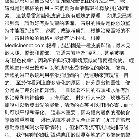
拔罐是您可以自己減少脂肪團的最便宜的方法之一。 嗯，
這就是消脂杯的作用 - 它們刺激血液循環並釋放脂肪和毒
素。 這就是雷射融化皮膚上所有腫塊的原理。 如果您已經
很興奮，請做好有點失望的準備。 雷射的特點是你必須堅
持才能看到結果。 然而，應該考慮到，根據治療區域的不
同，雷射治療的價格可能會有所不同。 根據
Medicinenet.com 報導，脂肪團是一種皮膚凹陷，最常見
於大腿、臀部和臀部。 它通常被稱為“凝乳”，甚至被稱
為“橙色皮膚”，因為它的凹痕和腫塊類似於這兩種食物。 輕
柔地進行淋巴按摩可以幫助排出受損部位的廢物。 健康、
活躍的淋巴系統利用平滑肌組織的自然運動來實現這一目
的。 至於你看到這麼多變化的原因，部分是出於靈性，部
分是為了迎合社群媒體。 「圍繞著不同的石頭和水晶有許
多治療和精神信仰，」海斯說。 對外行人來說，玫瑰石英
據說可以散發出愛的能量，清澈的石英可以打開心靈，而玉
則可以平靜和淨化。 這非常重要，因為體內過多的廢物會
導致體重增加。 淋巴系統本身是完全正常的（尤其是當您
移動身體和喝水等事情時），但淋巴引流可以加快排毒過
程。 我們獨特的創新設備應用於世界各地的許多健身俱樂