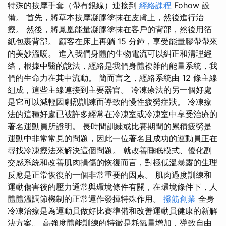
特殊的按摩手套（帶有銀線）連接到
經絡課程
Fohow 設
備。 首先，將草本按摩凝膠塗抹在皮膚上，然後進行治
療。 然後，將鳳凰能量凝膠塗抹在客戶的背部，然後用箔
紙包裹背部。 顧客在床上再躺 15 分鐘，享受能量膠帶帶來
的美妙溫暖。 進入我們身體的生物電流可以糾正和清理經
絡，根據中醫的說法，經絡是我們身體複雜的能量系統，我
們的生命力在其中流動。 簡而言之，經絡系統由 12 條主線
組成，這些主線連接到主要器官。 冷凍療法的另一個好處
是它可以減輕因劇烈訓練而導致的慢性疲勞症狀。 冷凍療
法的這種好處已被許多經常在冷凍室或冷凍室中享受治療的
著名運動員所證明。 長時間訓練或比賽期間的累積疲勞是
運動中非常常見的問題，因此一位著名且成功的運動員正在
尋找冷凍療法來解決這個問題。 就改善睡眠模式、優化副
交感系統和改善肌肉損傷的恢復而言，對極低溫暴露的生理
反應是正常恢復的一個非常重要的因素。 肌肉過度訓練和
運動傷害後的壓力通常與環境條件有關，在環境條件下，人
體體溫調節機制的正常運作發揮特殊作用。
撥筋創業
全身
冷凍治療是為運動員做好比賽準備和改善運動員健康的新解
決方案。 高強度體能訓練的特徵是耗氧量增加，導致自由