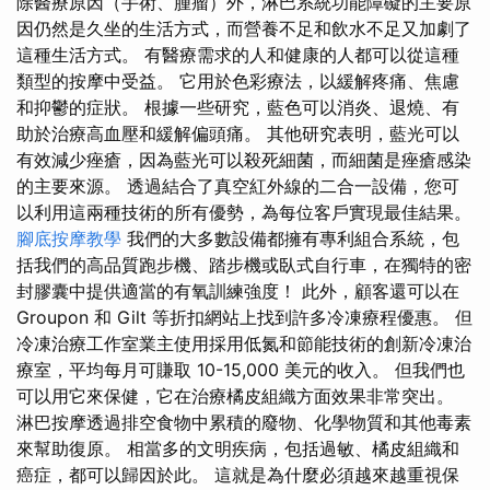
除醫療原因（手術、腫瘤）外，淋巴系統功能障礙的主要原
因仍然是久坐的生活方式，而營養不足和飲水不足又加劇了
這種生活方式。 有醫療需求的人和健康的人都可以從這種
類型的按摩中受益。 它用於色彩療法，以緩解疼痛、焦慮
和抑鬱的症狀。 根據一些研究，藍色可以消炎、退燒、有
助於治療高血壓和緩解偏頭痛。 其他研究表明，藍光可以
有效減少痤瘡，因為藍光可以殺死細菌，而細菌是痤瘡感染
的主要來源。 透過結合了真空紅外線的二合一設備，您可
以利用這兩種技術的所有優勢，為每位客戶實現最佳結果。
腳底按摩教學
我們的大多數設備都擁有專利組合系統，包
括我們的高品質跑步機、踏步機或臥式自行車，在獨特的密
封膠囊中提供適當的有氧訓練強度！ 此外，顧客還可以在
Groupon 和 Gilt 等折扣網站上找到許多冷凍療程優惠。 但
冷凍治療工作室業主使用採用低氮和節能技術的創新冷凍治
療室，平均每月可賺取 10-15,000 美元的收入。 但我們也
可以用它來保健，它在治療橘皮組織方面效果非常突出。
淋巴按摩透過排空食物中累積的廢物、化學物質和其他毒素
來幫助復原。 相當多的文明疾病，包括過敏、橘皮組織和
癌症，都可以歸因於此。 這就是為什麼必須越來越重視保