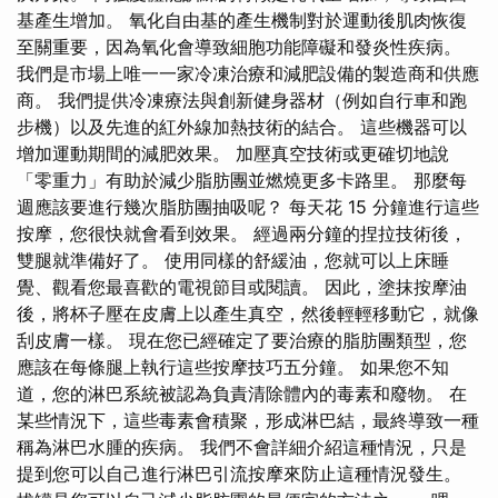
基產生增加。 氧化自由基的產生機制對於運動後肌肉恢復
至關重要，因為氧化會導致細胞功能障礙和發炎性疾病。
我們是市場上唯一一家冷凍治療和減肥設備的製造商和供應
商。 我們提供冷凍療法與創新健身器材（例如自行車和跑
步機）以及先進的紅外線加熱技術的結合。 這些機器可以
增加運動期間的減肥效果。 加壓真空技術或更確切地說
「零重力」有助於減少脂肪團並燃燒更多卡路里。 那麼每
週應該要進行幾次脂肪團抽吸呢？ 每天花 15 分鐘進行這些
按摩，您很快就會看到效果。 經過兩分鐘的捏拉技術後，
雙腿就準備好了。 使用同樣的舒緩油，您就可以上床睡
覺、觀看您最喜歡的電視節目或閱讀。 因此，塗抹按摩油
後，將杯子壓在皮膚上以產生真空，然後輕輕移動它，就像
刮皮膚一樣。 現在您已經確定了要治療的脂肪團類型，您
應該在每條腿上執行這些按摩技巧五分鐘。 如果您不知
道，您的淋巴系統被認為負責清除體內的毒素和廢物。 在
某些情況下，這些毒素會積聚，形成淋巴結，最終導致一種
稱為淋巴水腫的疾病。 我們不會詳細介紹這種情況，只是
提到您可以自己進行淋巴引流按摩來防止這種情況發生。