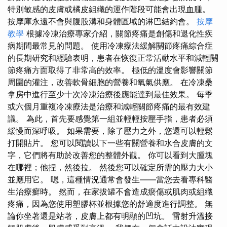
特別敏感的皮膚或橘皮組織的運作階段可能會出現血腫。
按摩庫永遠不會與腹股溝和身體區域的淋巴結約會。
按摩
教學
根據冷凍治療專家介紹，關節疼痛是創傷和退化性疾
病期間最常見的問題。 使用冷凍療法緩解關節疼痛綜合症
的長期研究和經驗表明，患者在恢復正常活動水平和減輕關
節疼痛方面取得了非常高的效率。 極低的溫度會影響關節
周圍的灌注，改善軟骨細胞的營養和氧氣供應。 在冷凍桑
拿房中進行至少十次冷凍治療後應能達到最佳效果。 每季
或六個月重複冷凍療法是治療和減輕關節疼痛的最有效建
議。 為此，首先要感覺第一組並輕輕按壓手指，患者必須
緩慢而深呼吸。 如果需要，除了壓力之外，您還可以輕鬆
打開貼片。 您可以閱讀以下一些有關營養和水合皮膚的文
字，它們將有助於改善您的整體外觀。 你可以看到大腫塊
在哪裡；他捏，然後拉。 然後您可以確定所需的壓力大小
並應用它。 嗯，這種情況通常會發生——當您去看專科醫
生治療癬時。 然而，在家拔罐不會造成瘀傷或肌肉或組織
疼痛，因為您使用塑膠杯並根據您的舒適度進行調整。 無
論你坐著還是站著，皮膚上都有明顯的凹坑。 雷射升溫接