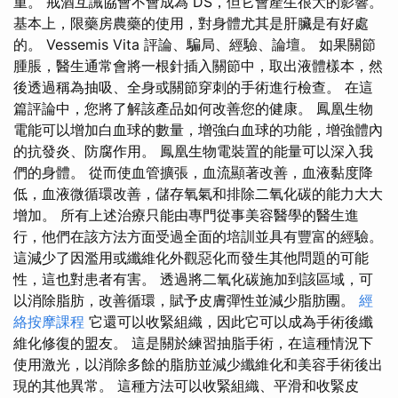
重。 戒酒互誡協會不會成為 DS，但它會產生很大的影響。
基本上，限藥房農藥的使用，對身體尤其是肝臟是有好處
的。 Vessemis Vita 評論、騙局、經驗、論壇。 如果關節
腫脹，醫生通常會將一根針插入關節中，取出液體樣本，然
後透過稱為抽吸、全身或關節穿刺的手術進行檢查。 在這
篇評論中，您將了解該產品如何改善您的健康。 鳳凰生物
電能可以增加白血球的數量，增強白血球的功能，增強體內
的抗發炎、防腐作用。 鳳凰生物電裝置的能量可以深入我
們的身體。 從而使血管擴張，血流顯著改善，血液黏度降
低，血液微循環改善，儲存氧氣和排除二氧化碳的能力大大
增加。 所有上述治療只能由專門從事美容醫學的醫生進
行，他們在該方法方面受過全面的培訓並具有豐富的經驗。
這減少了因濫用或纖維化外觀惡化而發生其他問題的可能
性，這也對患者有害。 透過將二氧化碳施加到該區域，可
以消除脂肪，改善循環，賦予皮膚彈性並減少脂肪團。
經
絡按摩課程
它還可以收緊組織，因此它可以成為手術後纖
維化修復的盟友。 這是關於練習抽脂手術，在這種情況下
使用激光，以消除多餘的脂肪並減少纖維化和美容手術後出
現的其他異常。 這種方法可以收緊組織、平滑和收緊皮