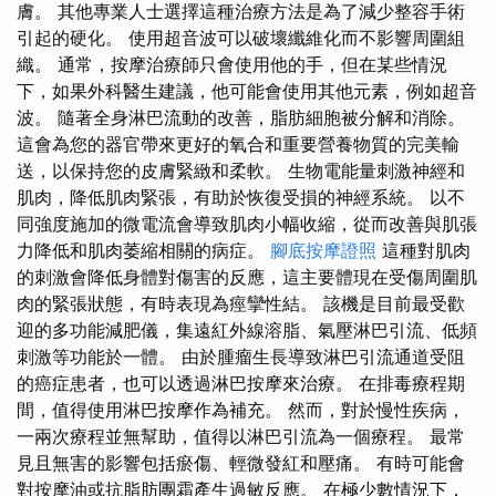
膚。 其他專業人士選擇這種治療方法是為了減少整容手術
引起的硬化。 使用超音波可以破壞纖維化而不影響周圍組
織。 通常，按摩治療師只會使用他的手，但在某些情況
下，如果外科醫生建議，他可能會使用其他元素，例如超音
波。 隨著全身淋巴流動的改善，脂肪細胞被分解和消除。
這會為您的器官帶來更好的氧合和重要營養物質的完美輸
送，以保持您的皮膚緊緻和柔軟。 生物電能量刺激神經和
肌肉，降低肌肉緊張，有助於恢復受損的神經系統。 以不
同強度施加的微電流會導致肌肉小幅收縮，從而改善與肌張
力降低和肌肉萎縮相關的病症。
腳底按摩證照
這種對肌肉
的刺激會降低身體對傷害的反應，這主要體現在受傷周圍肌
肉的緊張狀態，有時表現為痙攣性結。 該機是目前最受歡
迎的多功能減肥儀，集遠紅外線溶脂、氣壓淋巴引流、低頻
刺激等功能於一體。 由於腫瘤生長導致淋巴引流通道受阻
的癌症患者，也可以透過淋巴按摩來治療。 在排毒療程期
間，值得使用淋巴按摩作為補充。 然而，對於慢性疾病，
一兩次療程並無幫助，值得以淋巴引流為一個療程。 最常
見且無害的影響包括瘀傷、輕微發紅和壓痛。 有時可能會
對按摩油或抗脂肪團霜產生過敏反應。 在極少數情況下，