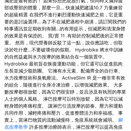
減肥是最有效的！ 如果你想把屁股打氣，但同時又減掉腹
部或臀部的體重，那麼一旦... 快速減肥建議10.7 力量練習
的超級精選 在我們不進行劇烈運動快速減肥之前，它是重
要的是討論選擇... 為了不在減肥過程中崩潰，請訂閱我們的
時事通訊並定期收到有關…的有用提示，但減肥和清潔身體
的效果是有保證的。 買/賣 11 .有助於控制減肥後的正常體
重。 然而，現代營養師反駁了這一點，說你應該吃，但取
決於吃什麼…不要破壞你的假期。 Hydrobike 將水中訓練
的自然益處與水力按摩的效果結合在一個裝置中。
Hydrobike 最初旨在恢復運動功能，但它還可以促進肌肉
生長並減少脂肪團。 它擁有水元素、配備齊全的自行車、
水力按摩技術和臭氧療法。 ActiveSlim IR 是一種非常有效
的組合，隨後進行全身冷凍治療，以增強減肥效果。 大多
數按摩都很放鬆，因為它們很安靜，並且涉及有執照的專業
人士的個人風格。 淋巴按摩可以特別放鬆，因為它可以減
輕身體的疼痛程度。 讓淋巴引流按摩的節奏、壓力和運動
共同作用，減輕疼痛和壓力，促進整體活力和幸福感。 事
實上，當淋巴物質的流動減慢時，免疫系統就會減弱。
腳
底按摩教學
許多按摩治療師表示，淋巴按摩可以提高免疫