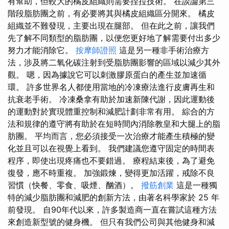
有幫助，但較大的橘皮組織則需要捏拉技術。 在談論第三
階段脂肪團之前，有必要將其與橘皮組織區分開來。 橘皮
組織並不難發現，主要出現在腿部。 但在此之前，讓我們
先了解不同類型的脂肪團，以便您更好地了解需要付出多少
努力才能消除它。
按摩師證照
這是另一種非手術治療方
法，涉及將二氧化碳注射到受脂肪團影響的區域以減少其外
觀。 嗯，因為據說它可以刺激膠原蛋白的產生並加速循
環。 許多世界名人都使用當地的冷凍療法進行皮膚再生和
抗衰老手術。 冷凍桑拿有助於加速新陳代謝，因此運動後
的運動對於實現體重控制和減肥計劃非常有用。 綜合的方
法和規律的遵守將有助於在短時間內消除教皇和大腿上的脂
肪團。 平均而言，您必須接受一次治療才能產生積極的變
化並且可以在視覺上看到。 我們建議您遵守固定的時間表
程序，即使出現疼痛也不要錯過。 療程結束後，為了避免
復發，應不時重複。 加強鍛煉，變得更加活躍，戒除不良
習慣（快餐、零食、吸煙、酗酒）。
撥筋創業
這是一種獨
特的減少脂肪團和減肥的創新方法，由著名科學家於 25 年
前發現。 自90年代以來，許多製造商一直在嘗試這種方法
來創造新型號的健身機。 但只有我們公司與其他健身和減