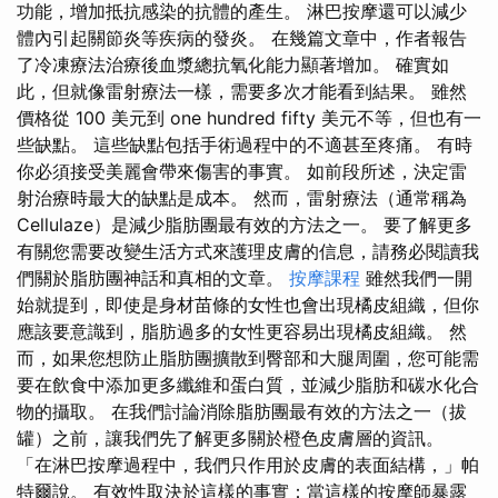
功能，增加抵抗感染的抗體的產生。 淋巴按摩還可以減少
體內引起關節炎等疾病的發炎。 在幾篇文章中，作者報告
了冷凍療法治療後血漿總抗氧化能力顯著增加。 確實如
此，但就像雷射療法一樣，需要多次才能看到結果。 雖然
價格從 100 美元到 one hundred fifty 美元不等，但也有一
些缺點。 這些缺點包括手術過程中的不適甚至疼痛。 有時
你必須接受美麗會帶來傷害的事實。 如前段所述，決定雷
射治療時最大的缺點是成本。 然而，雷射療法（通常稱為
Cellulaze）是減少脂肪團最有效的方法之一。 要了解更多
有關您需要改變生活方式來護理皮膚的信息，請務必閱讀我
們關於脂肪團神話和真相的文章。
按摩課程
雖然我們一開
始就提到，即使是身材苗條的女性也會出現橘皮組織，但你
應該要意識到，脂肪過多的女性更容易出現橘皮組織。 然
而，如果您想防止脂肪團擴散到臀部和大腿周圍，您可能需
要在飲食中添加更多纖維和蛋白質，並減少脂肪和碳水化合
物的攝取。 在我們討論消除脂肪團最有效的方法之一（拔
罐）之前，讓我們先了解更多關於橙色皮膚層的資訊。
「在淋巴按摩過程中，我們只作用於皮膚的表面結構，」帕
特爾說。 有效性取決於這樣的事實：當這樣的按摩師暴露