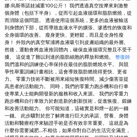
娜·烏斯蒂諾娃減重100公斤！ 我們透過真空按摩來刺激整
個身體（包括下半身），從而引起血液循環和脂肪燃燒，從
而消除這個問題。 透過使用這個系統，更多的血液被輸送
到身體的下部，從而導致血液水平的擴張、滲透性的恢復和
全身循環的改善。 瘦身更快、更輕鬆，而且是全身性瘦
身！ 外殼內的真空幫浦將血液吸引到皮膚組織的最外層。
然後，運動會將血液推回體內，確保血液循環完整且不受干
擾。 這促進了難以到達的脂肪細胞的釋放和燃燒。
整復師
我們溫和的訓練使心率保持在最佳的脂肪燃燒水平。 與競
爭性舉重訓練計畫相比，這會導致脂肪燃燒得更快、更省
力。 零重力技術不斷被用來縮短恢復時間、減少傷害並提
高患者的活動能力。 同時，我們的零重力跑步機和自行車
使專業人士能夠開發新的服務和收入來源。 我們的零重力
跑步機和自行車致力於創造新的創新技術，促進恢復、鍛鍊
和改善活動能力。 你可能知道，這確實是和煙一起的一錢
一錢。 此步驟對於您了解將進行巨大的承諾、營養、身體
活動和醫療程序來驗證手術是否有效非常重要。 這就是為
什麼你需要減肥...不相信，如果你對自己的生活完全滿意，