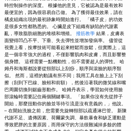
時控制操作的深度。 根據他的意見，它被認為是最有效和
最便宜的，因為很容易自己做。 為了獲得最佳效果，請在
橘皮組織出現的最初跡象時開始進行。 「橘子皮」的功效
是很多女性都熟悉的。 心臟是皮下組織有缺陷的代謝紊
亂，導致脂肪細胞的堆積和增殖。
撥筋教學
結果，皮膚表
面變得凹凸不平、下垂、失去彈性並增加發病率。 儘管從
視覺上看，按摩技術可能看起來輕鬆而放鬆，但實際上，這
是一個非常強大的過程，不僅影響肌肉和皮膚，而且影響整
個身體。 這裡需要一點機動性，但不需要超人的彈性。 哈
姆丹和海斯都說要從頸部以上刮痧，順序與滾臉的順序類
似。 然而，這裡的動議有所不同；我用工具在臉上上下刮
擦（刮到下巴線、臉頰和前額），然後沿著我的微笑線和嘴
巴周圍切換到鋸齒形動作。 哈姆丹表示，學習如何使用臉
部滾輪時需要記住兩個關鍵事項。 「如果你沒有先從脖子
開始，那麼扭動你的臉並等待引流是沒有意義的，」他說。
– 在開始洗臉之前，您需要先旋轉頸部以疏通淋巴管。 新陳
代謝不足、遺傳因素、荷爾蒙失調、暴飲暴食和缺乏運動是
導致肥胖的主要原因，而用保守的方法很難減掉多餘的體