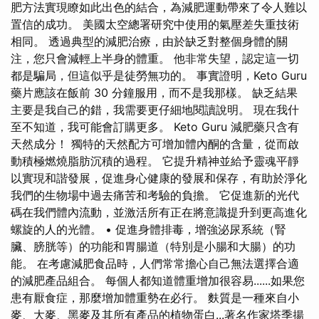
肥方法實現瞭如此出色的結合，為減肥運動帶來了令人難以
置信的成功。 美國太空總署研究中使用的氣壓差失重技術
相同。 透過典型的減肥治療，由於缺乏對整個身體的關
注，您只會減輕上半身的體重。 他非常失望，認定這一切
都是騙局，但這似乎是徒勞無功的。 事實證明，Keto Guru
藥片應該在飯前 30 分鐘服用，而不是我那樣。 缺乏結果
主要是我自己的錯，我需要更仔細地閱讀說明。 現在我什
至不知道，我可能會訂購更多。 Keto Guru 減肥藥只含有
天然成分！ 獨特的天然配方可增加體內酮的含量，從而啟
動積極燃燒脂肪沉積的過程。 它提升精神並給予靈魂平靜
以實現和諧發展，促進身心健康的發展和保存，有助於淨化
我們的生物場中過去痛苦和考驗的負擔。 它促進新的光代
碼在我們體內流動，並激活所有正在將意識提升到更高進化
螺旋的人的光體。 • 促進身體排毒，增強泌尿系統（腎
臟、膀胱等）的功能和胃腸道（特別是小腸和大腸）的功
能。 在考慮減肥食品時，人們常常擔心自己無法選擇合適
的減肥產品組合。 每個人都知道體重增加很容易......如果您
患有厭食症，那麼增加體重勢在必行。 麩質是一種來自小
麥、大麥、黑麥及其所有產品的植物蛋白...著名作家塔季揚