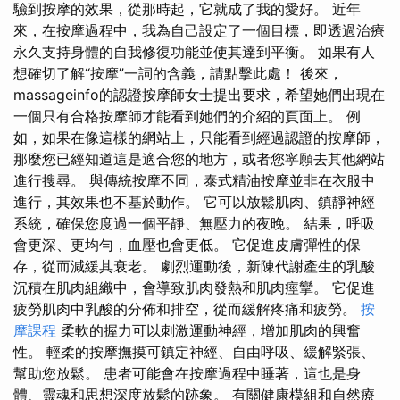
驗到按摩的效果，從那時起，它就成了我的愛好。 近年
來，在按摩過程中，我為自己設定了一個目標，即透過治療
永久支持身體的自我修復功能並使其達到平衡。 如果有人
想確切了解“按摩”一詞的含義，請點擊此處！ 後來，
massageinfo的認證按摩師女士提出要求，希望她們出現在
一個只有合格按摩師才能看到她們的介紹的頁面上。 例
如，如果在像這樣的網站上，只能看到經過認證的按摩師，
那麼您已經知道這是適合您的地方，或者您寧願去其他網站
進行搜尋。 與傳統按摩不同，泰式精油按摩並非在衣服中
進行，其效果也不基於動作。 它可以放鬆肌肉、鎮靜神經
系統，確保您度過一個平靜、無壓力的夜晚。 結果，呼吸
會更深、更均勻，血壓也會更低。 它促進皮膚彈性的保
存，從而減緩其衰老。 劇烈運動後，新陳代謝產生的乳酸
沉積在肌肉組織中，會導致肌肉發熱和肌肉痙攣。 它促進
疲勞肌肉中乳酸的分佈和排空，從而緩解疼痛和疲勞。
按
摩課程
柔軟的握力可以刺激運動神經，增加肌肉的興奮
性。 輕柔的按摩撫摸可鎮定神經、自由呼吸、緩解緊張、
幫助您放鬆。 患者可能會在按摩過程中睡著，這也是身
體、靈魂和思想深度放鬆的跡象。 有關健康模組和自然療