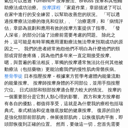
氣也可以透過 Yumeiho® 按摩療法、Breuss 按摩和其他輔
助療法成功治療。
按摩課程
「家庭作業」章節描述了可以
在家中進行的安全練習，以幫助改善您的狀況。 「可以透
過按摩療法治療的徵兆和症狀」、「治療選擇」和「病情評
估」章節為規劃和應用有效的按摩方案提供了指導。 「發
人深省」的部分討論了治療前需要考慮的問題。 除此之
外，這可能是有時單獨應用運動療法無法帶來預期成功的原
因之一。 我們的患者經常抱怨他們不明白為什麼他們的頸
部或背部會疼痛，因為他們多年來一直定期接受按摩。
嗯，與普遍的看法相反，單獨的按摩通常無法比任何其他被
動療法（包括藥物）更能治癒我們的慢性肌肉骨骼疾病。
整骨學徒
日本指壓按摩 - 根據東方哲學考慮體內能量流動
的能量按摩。 按摩師按摩身體的不同部位，並用手指按壓
穴位。 日式頭部和頸部按摩適合壓力較大的情況。 按摩的
一個重要部分是它對人類心理的影響。 西方和東方按摩都
有各自的優點，都值得享受，這就是為什麼我的療程包括瑞
典式、泰式精油和促進徹底放鬆的健康按摩。 復原的目的
是強化頸部前部肌肉，伸展後部肌肉，以恢復肌肉平衡，即
頭部恢復到正確的位置。 然而，要做這一切，您首先需要