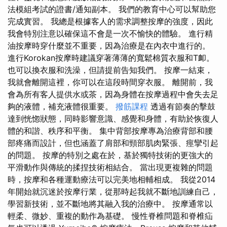
法模組考試的證書/通知副本。 我們的教育中心可以幫助您
完成實習。 我總是根據客人的需求調整按摩的強度，因此
我會特別注意以確保這不會是一次不愉快的體驗。 進行精
油按摩時穿什麼並不重要，因為治療是在內衣中進行的。
進行Korokan按摩時建議穿著薄薄的寬鬆棉質衣服和T卹。
也可以換衣服和洗澡，但請提前告知我們。 按摩一結束，
我就會離開這裡，你可以在這段時間穿衣服。 離開前，我
會為所有客人提供水或茶，因為身體在按摩過程中會失去足
夠的液體，補充液體很重要。
撥筋課程
透過有節奏的擊鼓
達到恍惚狀態，同時影響意識、感覺和身體，有助於恢復人
體的和諧、秩序和平衡。 集中背部按摩專為治療背部和腰
部疼痛而設計，但也涵蓋了肩部和頸部肌肉緊張、痙攣引起
的問題。 按摩的特別之處在於，基於獨特技術的更強大的
平滑動作與傳統的揉捏技術相結合。 當出現更複雜的問題
時，按摩和各種運動療法可以完美地相輔相成。 我從2014
年開始就沉迷於按摩行業，從那時起我就不斷地訓練自己，
學習新技術，並不斷地將其融入我的治療中。 按摩通常以
輕柔、微妙、重複的動作為基礎。 慢性脊椎問題和脊椎疝