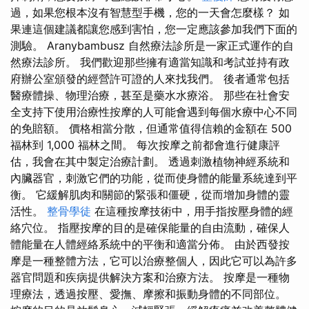
過，如果您根本沒有智慧型手機，您的一天會怎麼樣？ 如
果連這個建議都讓您感到害怕，您一定應該參加我們下面的
測驗。 Aranybambusz 自然療法診所是一家正式運作的自
然療法診所。 我們歡迎那些擁有適當知識和考試並持有政
府辦公室頒發的經營許可證的人來找我們。 後者通常包括
醫療體操、物理治療，甚至是藥水水療浴。 那些在社會安
全支持下使用治療性按摩的人可能會遇到每個水療中心不同
的免賠額。 價格相當分散，但通常值得信賴的金額在 500
福林到 1,000 福林之間。 每次按摩之前都會進行健康評
估，我會在其中製定治療計劃。 透過刺激植物神經系統和
內臟器官，刺激它們的功能，從而使身體的能量系統達到平
衡。 它緩解肌肉和關節的緊張和僵硬，從而增加身體的靈
活性。
整骨學徒
在這種按摩技術中，用手指按壓身體的經
絡穴位。 指壓按摩的目的是確保能量的自由流動，確保人
體能量在人體經絡系統中的平衡和適當分佈。 由於西發按
摩是一種整體方法，它可以治療整個人，因此它可以為許多
器官問題和疾病提供解決方案和治療方法。 按摩是一種物
理療法，透過按壓、愛撫、摩擦和振動身體的不同部位。