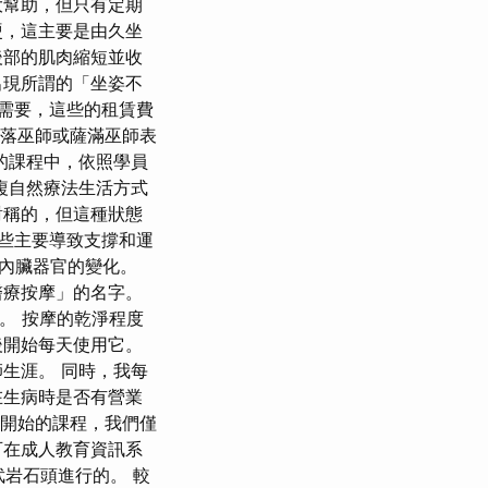
大幫助，但只有定期
硬，這主要是由久坐
後部的肌肉縮短並收
出現所謂的「坐姿不
有需要，這些的租賃費
部落巫師或薩滿巫師表
的課程中，依照學員
複自然療法生活方式
對稱的，但這種狀態
些主要導致支撐和運
內臟器官的變化。
醫療按摩」的名字。
病人。 按摩的乾淨程度
後開始每天使用它。
生涯。 同時，我每
在生病時是否有營業
1日開始的課程，我們僅
可在成人教育資訊系
岩石頭進行的。 較