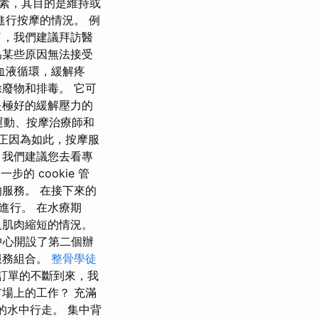
元素，其目的是維持或
行按摩的情況。 例
了，我們建議拜訪醫
為某些原因無法接受
血液循環，緩解疼
廢物和排毒。 它可
是極好的緩解壓力的
運動、按摩治療師和
 正因為如此，按摩服
，我們建議您去看專
的 cookie 管
服務。 在接下來的
進行。 在水療期
及肌肉縮短的情況。
市中心開設了第二個辦
服務組合。
整骨學徒
新訂單的不斷到來，我
場上的工作？ 充滿
的水中行走。 集中背