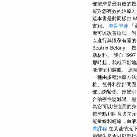
部按摩是最有效的按
能對您有效的治療方
這本書是對同樣由 M
書籍。
整骨學徒
「
摩可以改善睡眠，對
以進行與懷孕有關的
Beatrix Bel
助材料。 我自 19
那時起，我就不斷地
液滯留和腫脹。 這
一種由多種治療方法
椎、骶骨和頸部問題
部肌肉緊張、痙攣引
合治療性慾減退、壓
為它可以增強我們身
按摩點和阿育吠陀元
能量線和經絡，血液
摩課程
在某些情況下
治醫生是否可以進行