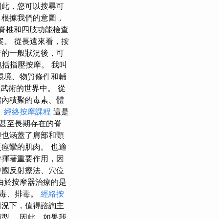
因此，您可以搜尋可
 根據我們的意圖，
者脊椎和四肢功能檢查
。 從長遠來看，按
者的一般狀況後，可
包括指壓按摩。 我叫
摩的環境、物質條件和輔
和武術的世界中。 從
體內積聚的毒素、體
。
經絡按摩課程
這是
甚至長期存在的脊
但也涵蓋了肩部和頸
痙攣的肌肉。 也適
發揮著重要作用，因
中國反射療法、穴位
由於按摩器治療的是
排毒、排毒。
經絡按
情況下，值得諮詢主
型。 因此，如果我