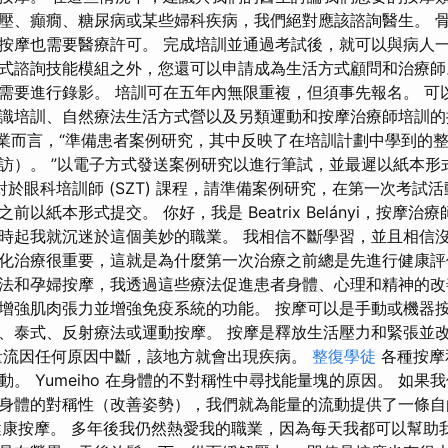
壓、癲癇、糖尿病或某些婦科疾病，我們絕對應該諮詢醫生。 
按摩也需要醫療許可。 完成培訓並通過考試後，就可以與病人一
式諮詢技能模組之外，您還可以申請成為生活方式顧問和治療師
需要進行錄影。 培訓可在五年內無限重複，但須事先報名。 可
識培訓、自然療法生活方式營以及另類運動和按摩治療師培訓的
專業而言，“準備患者案例研究，其中反映了在培訓計劃中學到的
訪）。 ”以電子方式發送案例研究以進行筆試，並最遲以紙本形
對於眼科培訓師 (SZT) 課程，請準備案例研究，在第一次考試活
以紙本形式提交。 你好，我是 Beatrix Belányi，按摩治
時起我就沉迷於這個美妙的職業。 我相信不斷學習，並且相信
化治療很重要，這就是為什麼第一次治療之前總是先進行健康評
法和孕婦按摩，我透過這些療法促進患者身體、心理和精神的改
增強肌肉張力並增強免疫系統的功能。 按摩可以是手動或機器
、泰式、反射療法或運動按摩。 按摩是釋放生活壓力和緊張並
量流因任何原因中斷，該地方就會出現疾病。
整復學徒
各種按摩
。 Yumeiho 在身體的不對稱性中尋找能量塊的原因。 如果
身體的對稱性（改善姿勢），我們就為能量的流動提供了一條自
的健康按摩。 多年後我仍然熱愛我的職業，因為每天我都可以幫助