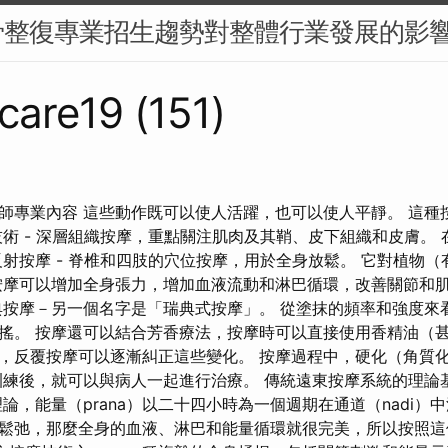
骨整復專業招生趨勢對整體行業發展的影
are19 (151)
師專業內容 這些動作既可以使人活躍，也可以使人平靜。 這種
術 - 深層組織按摩，重點關注肌肉及其鞘、皮下組織和皮膚。 在
反射按摩 - 脊椎和四肢的穴位按摩，用於全身放鬆。 它對植物
按摩可以增加全身張力，增加血液流動和淋巴循環，改善關節和
典按摩－另一個名字是「瑞典式按摩」。 從塗抹的頻率和強度來
搖。 按摩還可以結合芳香療法，按摩時可以直接使用香精油（甚
，反覆按摩可以逐漸糾正這些變化。 按摩過程中，硬化（角質
訓練後，就可以與病人一起進行治療。 傳統遠東按摩系統的理論
論，能量（prana）以二十四小時為一個週期在通道（nadi）
鬆弛，那麼全身的血液、淋巴和能量循環就很完美，所以按照這