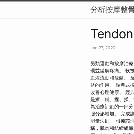
分析按摩整
Tendonc
Jan 27, 2020
另類運動和按摩治療
環並緩解疼痛。 軟技
血液流動和放鬆。 
益的作用。 瑞典式
改善心理健康。 經
是擦、鋪、捏、揉、
為治療計劃的一部分
腺分泌增加。 完成
能量法則。 根據該理
稱，肌肉和結締組織