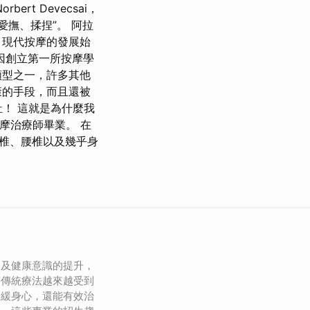
t Devecsai，
愛撫、揉捏”。 阿拉
，現代按摩的發展始
他也因創立第一所按摩學
類型之一，許多其他
康的手段，而且還被
！ 這就是為什麼我
按摩治療師畢業。 在
椎、腰椎以及幾乎身
加及健康意識的提升，
等傳統療法越來越受到
舒緩身心，還能有效治