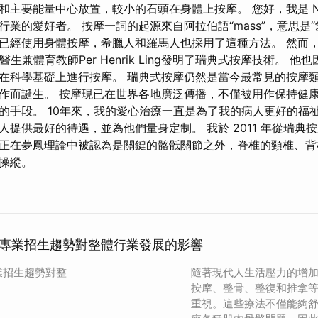
主要能量中心放置，較小的石頭在身體上按摩。 您好，我是 Norber
業的愛好者。 按摩一詞的起源來自阿拉伯語“mass”，意思是“
已經使用身體按摩，希臘人和羅馬人也採用了這種方法。 然而
生兼體育教師Per Henrik Ling發明了瑞典式按摩技術。 
在科學基礎上進行按摩。 瑞典式按摩仍然是當今最常見的按摩
作而誕生。 按摩現已在世界各地廣泛傳播，不僅被用作保持健
的手段。 10年來，我的愛心治療一直是為了我的病人更好的福祉
提供最好的待遇，並為他們量身定制。 我於 2011 年從瑞典
正在夢鳳理論中被認為是關鍵的髂骶關節之外，脊椎的頸椎、背
操縱。
專業招生趨勢對整體行業發展的影響
業招生趨勢對整
隨著現代人生活壓力的增
按摩、整骨、整復和推拿
重視。這些療法不僅能夠