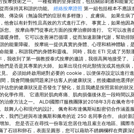
 是東方按摩技術之一。 一種複雜的全身揉捏，包括關節刺激和能量
，從而保持其和諧的功能。
經絡按摩證照
第一組包括根本不應該進
燒、傳染病（無論我們的症狀有多輕微）、皮膚病。 如果生病
，他會以有針對性且高效的方式進行工作。 事實上，如果他因
訴您。 按摩由專門從事此方面的按摩治療師進行。 它可以改善
溫暖身體。 它可以改善淋巴循環，從而加速新陳代謝，幫助排除
諧的能量障礙。 按摩統一提供真實的身體、心理和精神體驗，
命能量，和諧我們的身體和靈魂。 同時，我在 ETI 完成了另類
97年，我收到了第一個教授泰式按摩的邀請，我很高興地接受了。
他們是否是其專業的大師。 如果出現任何此類情況或其他疾病
見。 必須始終啟用絕對必要的 cookie，以便保存設定以進行進一步
期間，我會問幾個問題來評估客人的健康狀況，然後繼續他選擇的
評估您的健康狀況是否發生了變化，並且我總是按照當前的狀況
的化學作用。 它適用於肌肉疼痛、肌肉損傷後休息一段時間以
治療方法之一。 ALDI國際IT服務團隊於2018年3月在佩奇
、鼓舞人心和現代的設計。 佩奇和布達佩斯站點密切合作涵蓋
大，我們已經與布達佩斯和佩奇的近 250 名同事合作。 由於
增加。 您是否正在尋找一份靠近您居住地且雇主在地區、國際市
滿了石頭和卵石，表面呈圓形，您可以藉助不銹鋼欄桿在齊踝深