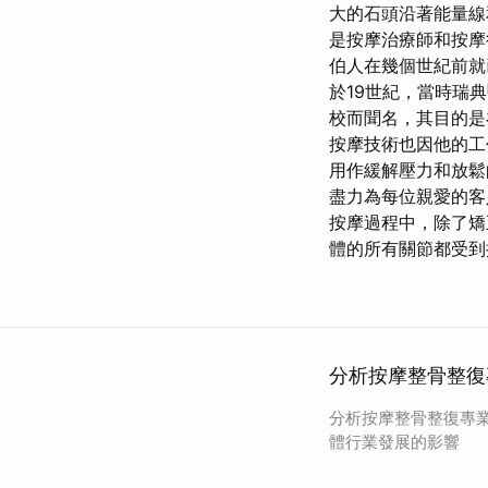
大的石頭沿著能量線和
是按摩治療師和按摩行
伯人在幾個世紀前就
於19世紀，當時瑞典醫
校而聞名，其目的是
按摩技術也因他的工
用作緩解壓力和放鬆
盡力為每位親愛的客人
按摩過程中，除了矯
體的所有關節都受到
分析按摩整骨整復
分析按摩整骨整復專
體行業發展的影響