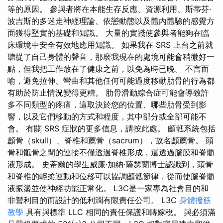
等的原因。 參與者將在本能生存反應、資源利用、斯蒂芬·
波吉斯的多迷走神經理論、依戀動態以及體內體驗的感覺方
面獲得堅實的基礎和知識。 大量的實踐使參與者能夠在臨
床環境中安全有效地應用知識。 如果我在 SRS 上台之前就
聽從了自己身體的聲音，那麼我現在的處境可能會稍微好一
點，但我把工作放在了健康之前，以免為時已晚。 不言而
喻，避免拉伸、彎曲和其他任何可能過度移動肋骨的行為都
有助於防止情況變得更糟。 肋骨滑動綜合症可能會導致許
多不同類型的疼痛，這取決於您的位置、哪些肋骨受到影
響，以及它們移動的方式和程度，其中部分或全部可能不
會。 有關 SRS 症狀的更多信息，請按此處。 顱骶系統包括
顱骨（skull）、脊椎和薦骨（sacrum），故名顱薦骨。 頭
骨和骶骨之間的連接不僅透過脊椎形成，還透過腦膜和脊髓
液形成。 史蒂爾的學生威廉·加納·薩瑟蘭博士認識到，頭骨
和脊椎的輕柔運動和位移可以協調顱骶節律，從而使腦脊髓
液振盪並使神經功能正常化。 L3C是一家專為社會目的和
非營利目的而設計的低利潤有限責任公司。 L3C
身體撥筋
教學
具有與標準 LLC 相同的責任保護和轉嫁稅。 與必須滿