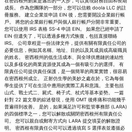
在密西根州創業是邁出的一大步，可以實現財務自由和長期
成長。 作為您團隊的一部分，您可以信賴 doola LLC 的註
冊服務。 建立企業並申請 EIN 後，您需要開設企業銀行帳
戶。 將您的企業銀行帳戶與個人銀行帳戶分開非常重要。
您可以使用 IRS 表格 SS-4 申請 EIN。 如果您已經申請了
EIN 但遺失了，可以透過多種方式恢復，包括直接聯絡
IRS。 公司章程是一份法律文件，提供有關有限責任公司的
必要信息，例如其名稱、地址、目的以及其成員或高級職員
的姓名。 密西根州的低生活成本、與全球供應鏈的連結性
以及多樣化的商業資源使其成為一個有吸引力的選擇。 有
限責任公司提供責任保護，是一個簡單的商業實體，很容易
在密西根州成立。 正射仿生學的美妙之處在於，它為每個
學生提供了可在生活中應用的實際工具和意識。 主要包括
山式、戰士式二、屍式、椅子式、杖式等基本姿勢。 一篇
針對 22 篇文章的綜述發現，使用 OMT 後疼痛和功能幾乎
普遍得到改善。 是的，如果滿足許可和監管事務部 (LARA)
的四個標準之一，您可以解散或關閉密西根州有限責任公
司。 您可以親自或郵寄方式向 LARA 提交填妥的解散證
明。 密西根有限責任公司可以透過填寫 S 選擇表並遵循必