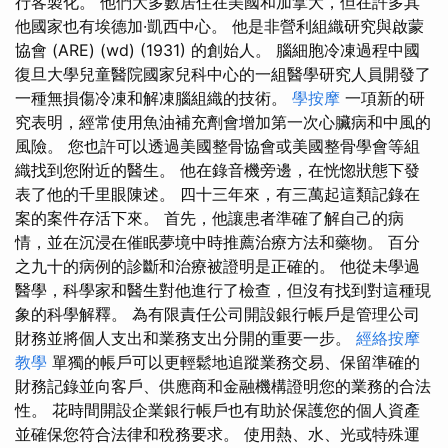
行客製化。 他們大多數居住在美國和加拿大，但在許多其
他國家也有埃德加·凱西中心。 他是非營利組織研究與啟蒙
協會 (ARE) (wd) (1931) 的創始人。 腦細胞冷凍過程中國
復旦大學兒童醫院國家兒科中心的一組醫學研究人員開發了
一種無損傷冷凍和解凍腦組織的技術。
學按摩
一項新的研
究表明，經常使用魚油補充劑會增加第一次心臟病和中風的
風險。 您也許可以透過美國整骨協會或美國整骨學會等組
織找到您附近的醫生。 他在錄音機旁邊，在恍惚狀態下發
表了他的千里眼陳述。 四十三年來，有三萬起這類記錄在
案的案件存活下來。 首先，他讓患者準確了解自己的病
情，並在沉浸在催眠夢境中時推薦治療方法和藥物。 百分
之九十的病例的診斷和治療被證明是正確的。 他從未學過
醫學，科學家和醫生對他進行了檢查，但沒有找到對這種現
象的科學解釋。 為有限責任公司開設銀行帳戶是管理公司
財務並將個人支出和業務支出分開的重要一步。
經絡按摩
教學
單獨的帳戶可以更輕鬆地追蹤業務交易、保留準確的
財務記錄並向客戶、供應商和金融機構證明您的業務的合法
性。 花時間開設企業銀行帳戶也有助於保護您的個人資產
並確保您符合法律和稅務要求。 使用熱、水、光或特殊運