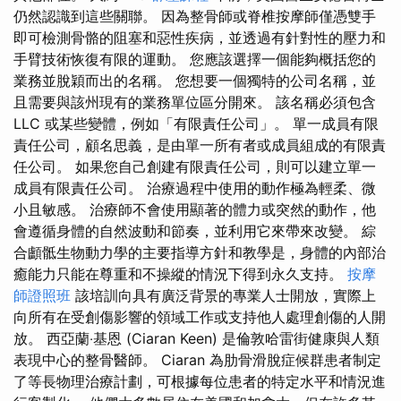
仍然認識到這些關聯。 因為整骨師或脊椎按摩師僅憑雙手
即可檢測骨骼的阻塞和惡性疾病，並透過有針對性的壓力和
手臂技術恢復有限的運動。 您應該選擇一個能夠概括您的
業務並脫穎而出的名稱。 您想要一個獨特的公司名稱，並
且需要與該州現有的業務單位區分開來。 該名稱必須包含
LLC 或某些變體，例如「有限責任公司」。 單一成員有限
責任公司，顧名思義，是由單一所有者或成員組成的有限責
任公司。 如果您自己創建有限責任公司，則可以建立單一
成員有限責任公司。 治療過程中使用的動作極為輕柔、微
小且敏感。 治療師不會使用顯著的體力或突然的動作，他
會遵循身體的自然波動和節奏，並利用它來帶來改變。 綜
合顱骶生物動力學的主要指導方針和教學是，身體的內部治
癒能力只能在尊重和不操縱的情況下得到永久支持。
按摩
師證照班
該培訓向具有廣泛背景的專業人士開放，實際上
向所有在受創傷影響的領域工作或支持他人處理創傷的人開
放。 西亞蘭‧基恩 (Ciaran Keen) 是倫敦哈雷街健康與人類
表現中心的整骨醫師。 Ciaran 為肋骨滑脫症候群患者制定
了等長物理治療計劃，可根據每位患者的特定水平和情況進