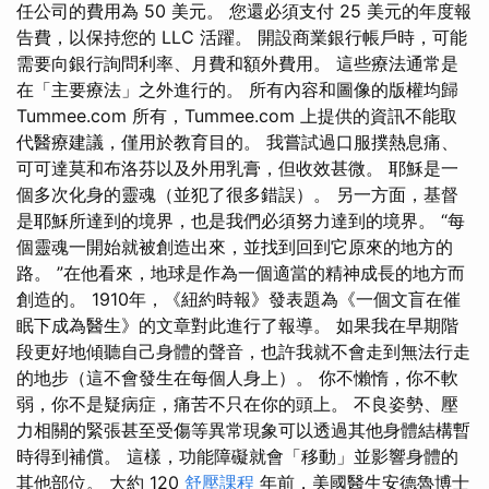
任公司的費用為 50 美元。 您還必須支付 25 美元的年度報
告費，以保持您的 LLC 活躍。 開設商業銀行帳戶時，可能
需要向銀行詢問利率、月費和額外費用。 這些療法通常是
在「主要療法」之外進行的。 所有內容和圖像的版權均歸
Tummee.com 所有，Tummee.com 上提供的資訊不能取
代醫療建議，僅用於教育目的。 我嘗試過口服撲熱息痛、
可可達莫和布洛芬以及外用乳膏，但收效甚微。 耶穌是一
個多次化身的靈魂（並犯了很多錯誤）。 另一方面，基督
是耶穌所達到的境界，也是我們必須努力達到的境界。 “每
個靈魂一開始就被創造出來，並找到回到它原來的地方的
路。 ”在他看來，地球是作為一個適當的精神成長的地方而
創造的。 1910年，《紐約時報》發表題為《一個文盲在催
眠下成為醫生》的文章對此進行了報導。 如果我在早期階
段更好地傾聽自己身體的聲音，也許我就不會走到無法行走
的地步（這不會發生在每個人身上）。 你不懶惰，你不軟
弱，你不是疑病症，痛苦不只在你的頭上。 不良姿勢、壓
力相關的緊張甚至受傷等異常現象可以透過其他身體結構暫
時得到補償。 這樣，功能障礙就會「移動」並影響身體的
其他部位。 大約 120
舒壓課程
年前，美國醫生安德魯博士