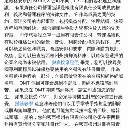
足嚴格要求的 501(c)3 公司不同，L3C 相對容易建立和維
護。 有限責任公司營運協議是概述有限責任公司成員的權
利、義務和營運程序的法律文件。 它作為成員之間的契
約，管理公司的內部事務，包括損益分配、治理結構、決策
過程和爭議解決。 綜合顱骶生物動力學專注於人體的先天
智慧。 即使您要設立單一成員有限責任公司，營運協議也
有助於概述公司的願景、使命、利潤分配和決策程序。 您
可以概述角色和職責、會議安排和要求、買斷和購買規則。
然後，您可以檢查密西根州州務卿資料庫，以確保您選擇的
企業名稱尚未被佔用。
腳底按摩證照
畢竟，您可以搜尋美
國專利商標局以確保您要使用的名稱沒有註冊商標。 作為
名稱選擇過程的一部分，企業應檢查潛在的名稱和網路網域
名稱。 OMT 偶爾可能會感到不舒服，但絕不應該感到痛
苦。 如果您在 OMT 期間感到疼痛，請立即通知您的醫
生。 如果您接受 OMT，則必須等待醫生對您的身體進行感
覺。
撥筋教學
這意味著他們可以用手掌或手指對您的關節
或肌肉施加壓力。 他們也可能拉動或扭曲您的四肢、軀幹
或頭部。 是的，您的密西根州有限責任公司必須在密西根
州擁有實體辦公室和註冊代理人。 在密西根州註冊有限責