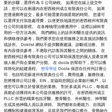
要的步驟，選擇作為 S 公司納稅。 如果您在線上提交申
請，您可以在兩週內在密西根州成立有限責任公司。 如果
您透過郵寄提交，最多可能需要四個星期的時間。 您還可
以選擇支付加急處理費，以便更快地讓您的密西根州有限責
任公司到達那裡。 在各種物理治療應用中，這裡以婦科常
用的一些方法為例。 我們網站上的診所和醫生提供的資訊
和價格僅供參考，我們要求您在使用服務之前直接諮詢醫生
或診所。 Doklist 網站不提供醫療建議、診斷或治療。 所
有內容僅供參考，不應取代訪客與其醫生之間的關係。 在
密西根州註冊有限責任公司可以幫助保護您的個人資產並將
個人帳戶與企業帳戶分開。 在 doola 的幫助下，您可以獲
得簡化的組建過程。
整骨學徒
Doola 保證在任何州註冊公
司，包括明尼蘇達州有限責任公司，費用低廉，服務快速。
您將獲得公司註冊、EIN，並協助您開設企業銀行帳戶，以
便您可以專注於發展您的業務。 對於多成員 PLLC，每個成
員都必須獲得向本公司提供服務的許可。 在密西根州成立
PLLC 所需的職業包括牙醫、整骨醫生、外科醫生、神學醫
生或其他神職人員以及律師。 我們都有自癒能力、自我調
節機制和健康維護系統，這就是我們的傷口癒合、骨骼融合