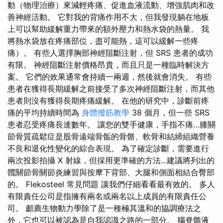
動（物理治療）來減輕疼痛、促進血液流動、增強肌肉和改
善神經活動。 它對我的背痛作用不大，但我發現躺在地板
上可以幫助緩解重力帶來的額外壓力和熱水袋的熱量。 我
將熱水袋放在疼痛部位，盡可能熱，這可以緩解一些疼
痛）。 有些人選擇胸部神經阻斷注射，但 SRS 患者的成功
有限。 神經阻斷注射價格昂貴，而且只是一種臨時解決方
案。 它們的效果通常會持續一兩週，然後就會消失。 有些
患者在獲得長期緩解之前接受了多次神經阻斷注射，而其他
患者則沒有獲得長期疼痛緩解。 在他的研究中，診斷前疼
痛的平均持續時間為
身體撥筋教學
38 個月，但一些 SRS
患者忍受疼痛長達數年。 讓您的雙手健康，手指不痛…膝關
節骨質疏鬆症是股骨遠端骨骺的骨骼、軟骨和結締組織營養
不良和退化性變化的綜合表現。 為了確定診斷，需要進行
兩次投影拍攝 X 射線，但採用更準確的方法...建議將列出的
髖關節骨關節炎練習與按摩下背部、大腿和側面相結合臀部
的。 Flekosteel 常見問題 讓我們仔細看看最有效的。 多人
有限責任公司是指擁有兩名或兩名以上成員的有限責任公
司。 顱薦生物動力學除了是一種極其溫和的協調療法之
外，它也可以被認為是自我認識之路的一部分。 腦脊髓液