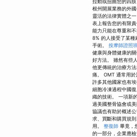
拉動或扭曲您的四肢
根州開展業務的外國
靈活的法律實體之一
表上報告您的有限責
能力只能在尊重和不
8% 的人接受了某
手術。
按摩師證照
健康與身體健康的關
好方法。 雖然有些人
他​​更傳統的治療
痛。 OMT 通常用
許多其他國家也有埃德加
細胞冷凍過程中國復
織的技術。 一項新
過美國整骨協會或美
協議也有助於概述公
求、買斷和購買規則
用。
整復師
畢竟，
的一部分，企業應檢