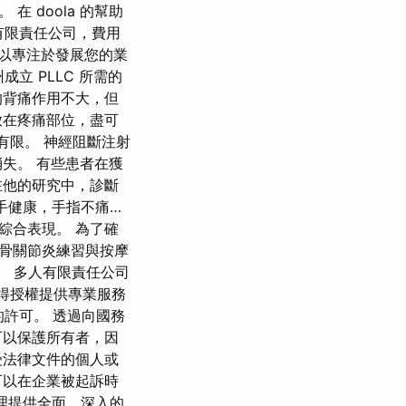
 doola 的幫助
有限責任公司，費用
可以專注於發展您的業
立 PLLC 所需的
的背痛作用不大，但
放在疼痛部位，盡可
有限。 神經阻斷注射
失。 有些患者在獲
在他的研究中，診斷
雙手健康，手指不痛…
綜合表現。 為了確
節骨關節炎練習與按摩
的。 多人有限責任公司
獲得授權提供專業服務
的許可。 透過向國務
可以保護所有者，因
受法律文件的個人或
可以在企業被起訴時
理提供全面、深入的