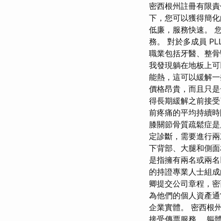
密西根州註冊有限責任
下，您可以獲得簡化
低廉，服務快速。 
務。 對於多成員 P
職業包括牙醫、整骨
我發現躺在地板上可
能熱，這可以緩解一
價格昂貴，而且只是
得長期緩解之前接受
前疼痛的平均持續時間
膝關節骨質疏鬆症是
定診斷，需要進行兩
下背部、大腿和側面相
是指擁有兩名或兩名
的持證專業人士組成
卿提交公司章程，密
為他們的個人資產通
企業實體。 密西根
接受傳票服務。 軀