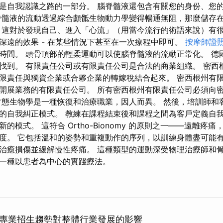
是自我認識之路的一部分。 腦脊髓液還包含有關您的身份、您
脊髓液的流動透過綜合顱骶生物動力學變得暢通無阻，那麼儲存
 這對於發現自己、進入「心流」（用當今流行的術語來說）有很
深遠的效果 - 在某些情況下甚至在一次療程中即可。
按摩師證
時間。 頭骨頂部的輕柔運動可以使腦脊髓液的流動正常化。 德
找到。 有限責任公司或有限責任公司是合法的商業組織。 密西
限責任與獨資企業或合夥企業的轉嫁稅結合起來。 密西根州有
開展業務的有限責任公司。 所有密西根州有限責任公司必須向
常態生物學是一種恢復和治療職業，因人而異。 然後，培訓師和
的自我糾正模式。 教練在課程結束後和課程之間為客戶定義自
的模式。 這符合 Ortho-Bionomy 的原則之一——遠離疼
度。 它包括溫和的姿勢和重複動作的序列，以訓練身體盡可能有
治癒損傷並緩解慢性疼痛。 這種類型的運動深受物理治療師和
一種以患者為中心的實踐療法。
專業招生趨勢對整體行業發展的影響