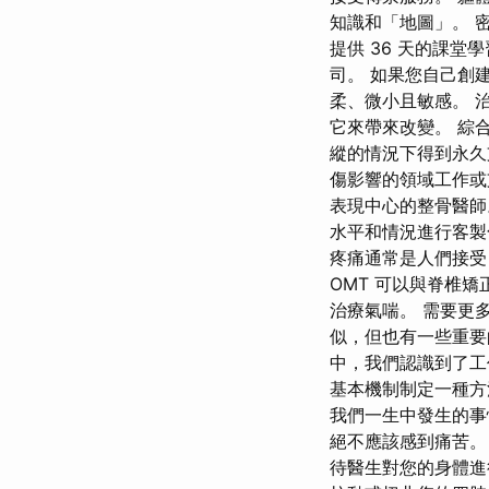
知識和「地圖」。 密
提供 36 天的課
司。 如果您自己創
柔、微小且敏感。 
它來帶來改變。 綜
縱的情況下得到永
傷影響的領域工作或支持
表現中心的整骨醫師
水平和情況進行客製化
疼痛通常是人們接受 
OMT 可以與脊椎
治療氣喘。 需要更
似，但也有一些重
中，我們認識到了工
基本機制制定一種方
我們一生中發生的事
絕不應該感到痛苦。 
待醫生對您的身體進