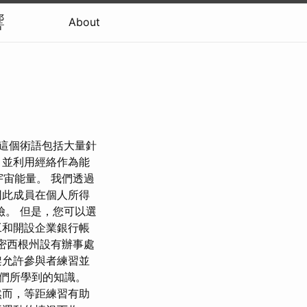
響
About
，這個術語包括大量針
，並利用經絡作為能
宇宙能量。 我們透過
因此成員在個人所得
。 但是，您可以選
工和開設企業銀行帳
您在密西根州設有辦事處
架允許參與者練習並
們所學到的知識。
然而，等距練習有助