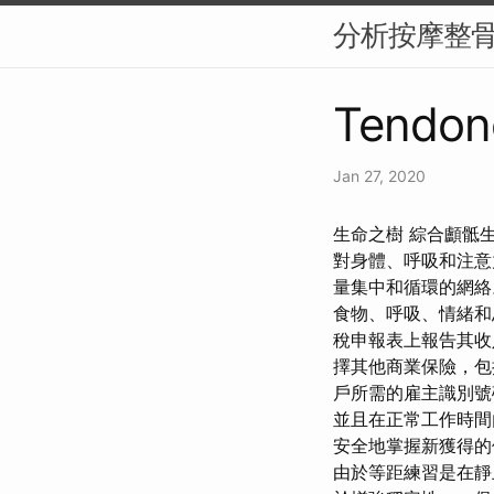
分析按摩整
Tendon
Jan 27, 2020
生命之樹 綜合顱骶
對身體、呼吸和注意
量集中和循環的網絡。
食物、呼吸、情緒和
稅申報表上報告其
擇其他商業保險，包
戶所需的雇主識別號碼
並且在正常工作時間
安全地掌握新獲得的
由於等距練習是在靜