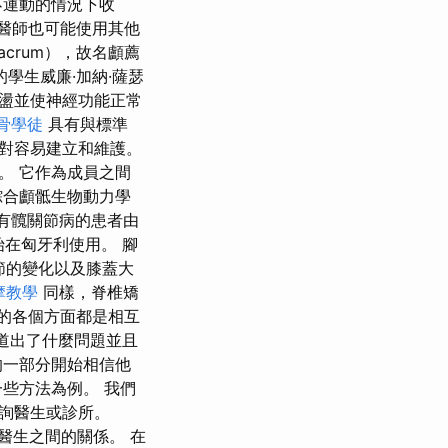
不運動的情況下收
骨醫師也可能使用其他
crum），故名顱薦
學生威廉·加納·薩瑟
盪並使神經功能正常
骨學徒
具有與標準
 相對容易建立和維護。
。 它作為成員之間
綜合顱骶生物動力學
患有髖關節病的患者由
始在匈牙利使用。 腳
關節的變化以及膝蓋大
摩教學
同樣，脊椎矯
體的各個方面都是相互
知道出了什麼問題並且
的一部分開始相信他
些方法為例。 我們
詢醫生或診所。
其醫生之間的關係。 在