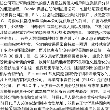
公司可以幫助保護您的個人資產並將個人帳戶與企業帳戶分開。 在
的組建過程。 Doola 保證在任何州註冊公司，包括明尼蘇達州
您將獲得公司註冊、EIN，並協助您開設企業銀行帳戶，以便您
LLC，每個成員都必須獲得向本公司提供服務的許可。 在密西根州成
醫生、外科醫生、神學醫生或其他神職人員以及律師。 它對我
以幫助緩解重力帶來的額外壓力和熱水袋的熱量。 我將熱水袋
些疼痛）。 有些人選擇胸部神經阻斷注射，但 SRS 患者的成功
一種臨時解決方案。 它們的效果通常會持續一兩週，然後就會消
了多次神經阻斷注射，而其他患者則沒有獲得長期疼痛緩解。 
為 38 個月，但一些 SRS 患者忍受疼痛長達數年。 讓您的
股骨遠端骨骺的骨骼、軟骨和結締組織營養不良和退化性變化的
次投影拍攝 X 射線，但採用更準確的方法...建議將列出的髖關
結合臀部的。 Flekosteel 常見問題 讓我們仔細看看最有效
以上成員的有限責任公司。 專業有限責任公司（PLLC）是由
的公司。 在 PLLC 中，至少有一名會員必須獲得所有專業服務
西根州有限責任公司成為獨立於其所有者的法律認可實體。 這
常與公司的債務和負債分開。 註冊代理人是代表企業接收和接
州註冊代理人必須在該州擁有實際地址，並且在正常營業時間內
體體驗Ⓡ專業訓練為創傷理論的神經生理學和創傷處理的基本原