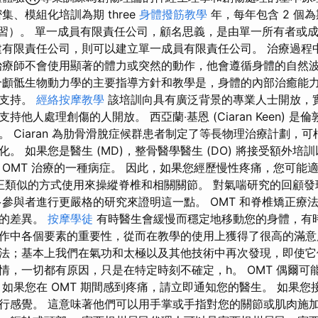
集、模組化培訓為期 three
身體撥筋教學
年，每年包含 2 個為
堂學習）。 單一成員有限責任公司，顧名思義，是由單一所有者或
建有限責任公司，則可以建立單一成員有限責任公司。 治療過程
治療師不會使用顯著的體力或突然的動作，他會遵循身體的自然
合顱骶生物動力學的主要指導方針和教學是，身體的內部治癒能
久支持。
經絡按摩教學
該培訓向具有廣泛背景的專業人士開放，
他人處理創傷的人開放。 西亞蘭‧基恩 (Ciaran Keen) 
。 Ciaran 為肋骨滑脫症候群患者制定了等長物理治療計劃，
。 如果您是醫生 (MD)，整骨醫學醫生 (DO) 將接受額外培訓
OMT 治療的一種病症。 因此，如果您經歷慢性疼痛，您可能適
矯正類似的方式使用來操縱脊椎和相關關節。 對氣喘研究的回顧發現
多參與者進行更嚴格的研究來證明這一點。 OMT 和脊椎矯正療
要的差異。
按摩學徒
有時醫生會緩慢而穩定地移動您的身體，有時
作中各個要素的重要性，從而在教學的使用上獲得了很高的滿意
法；基本上我們在氣功和太極以及其他技術中再次發現，即使它
情，一切都有原因，只是在特定時刻不確定，h。 OMT 偶爾可
如果您在 OMT 期間感到疼痛，請立即通知您的醫生。 如果您接
行感覺。 這意味著他們可以用手掌或手指對您的關節或肌肉施加