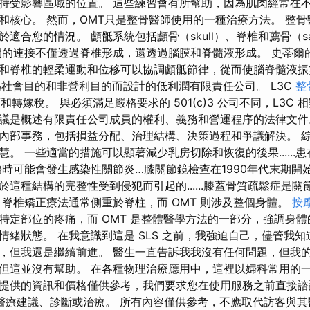
持受影響區域的位置。 這些練習會有所幫助，因為肌肉經常在
和核心。 然而，OMT只是整骨醫師使用的一種治療方法。 整
適合您的情況。 顱骶系統包括顱骨（skull）、脊椎和薦骨（sa
間的連接不僅透過脊椎形成，還透過腦膜和脊髓液形成。 史蒂爾的
和脊椎的輕柔運動和位移可以協調顱骶節律，從而使腦脊髓液振
專為社會目的和非營利目的而設計的低利潤有限責任公司。 L3C
整
護和轉嫁稅。 與必須滿足嚴格要求的 501(c)3 公司不同，L3C
議是概述有限責任公司成員的權利、義務和營運程序的法律文件
內部事務，包括損益分配、治理結構、決策過程和爭議解決。 
。 一些適當的措施可以顯著減少乳房切除和恢復的後果......
傷時可能會發生感染性關節炎…膝關節鏡檢查在1990年代末期開
這種結構的完整性受到侵犯而引起的......膝蓋骨質疏鬆症是
 脊椎矯正療法通常側重於脊柱，而 OMT 則涉及整個身體。
按
特定部位的疼痛，而 OMT 是整體醫學方法的一部分，強調身
情緒狀態。 在我意識到這是 SLS 之前，我強迫自己，儘管我
，但我還是繼續前進。 醫生一直告訴我我沒有任何問題，但我
但這並沒有幫助。 在各種物理治療應用中，這裡以婦科常用的一
提供的資訊和價格僅供參考，我們要求您在使用服務之前直接諮
不提供醫療建議、診斷或治療。 所有內容僅供參考，不應取代訪客與