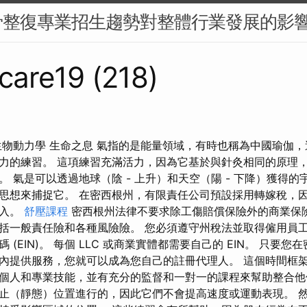
骨整復專業招生趨勢對整體行業發展的影
care19 (218)
生物動力學 生命之息 氣指的是能量領域，有時也稱為中國瑜伽
力的練習。 這項練習充滿活力，因為它基於與針灸相同的原理
 氣是可以透過地球（陰 - 上升）和天空（陽 - 下降）獲得的
思想來捕捉它。 在密西根州，有限責任公司預設採用轉嫁稅，
收入。
舒壓課程
密西根州法律不要求除工傷賠償保險外的商業保險
括一般責任險和各種風險險。 您必須遵守州稅法並取得僱用員
 (EIN)。 每個 LLC 或商業實體都需要自己的 EIN。 只要
內提供服務，您就可以成為您自己的註冊代理人。 這個時間框
個人和專業技能，並有充分的監督和一對一的課程來幫助整合他
止（靜態）位置進行的，因此它們不會提高速度或運動表現。 