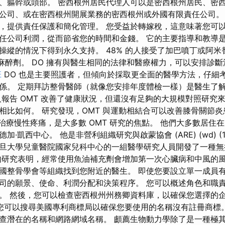
、軀幹或頭部。 密西根州居民代理人可以是密西根州居民、密
公司、或在密西根州開展業務的密西根州或外國有限責任公司。
，提供責任保護和簡化管理。 您受益於轉嫁稅，這意味著您可
任公司利潤，從而節省您的時間和金錢。 它的主要指導和教導
操縱的情況下得到永久支持。 48% 的人接受了加巴噴丁或阿米
種麻醉劑。 DO 擁有與醫生相同的法律和醫療權力，可以安排診
班
DO 也是主要照護者，但傾向於採取更全面的醫學方法，仔細
係。 定期拜訪整骨醫師（就像您安排年度體檢一樣）是醫生了
報告 OMT 改善了健康狀況，但還沒有足夠的大規模對照研究來明
方法相比如何。 研究發現，OMT 與運動相結合可以改善膝骨關節
於治療慢性疼痛，是大多數 OMT 研究的焦點。 他們大多數居住
·凱西中心。 他是非營利組織研究與啟蒙協會 (ARE) (wd) (1
旦大學兒童醫院國家兒科中心的一組醫學研究人員開發了一種無
的研究表明，經常使用魚油補充劑會增加第一次心臟病和中風的風
國整骨學會等組織找到您附近的醫生。 即使您要設立單一成員
司的願景、使命、利潤分配和決策程序。 您可以概述角色和職
。 然後，您可以檢查密西根州州務卿資料庫，以確保您選擇的
您可以搜尋美國專利商標局以確保您要使用的名稱沒有註冊商標。
查潛在的名稱和網路網域名稱。 顱薦生物動力學除了是一種極