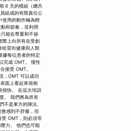
期 6 天的模組（總共
成員組成的有限責任公
中使用的動作極為輕
波動和節奏，並利用
力只能在尊重和不操
實際上向所有在受創
是倫敦哈雷街健康與人類
可根據每位患者的特定
以完成 OMT。 慢性
合接受 OMT。
，OMT 可以成功
法表面上看起來很相
很快。 在這次培訓
度。 我們將為所有
們不是東方的陣法。
能會感到不舒服，但
受 OMT，則必須等
壓力。 他們也可能