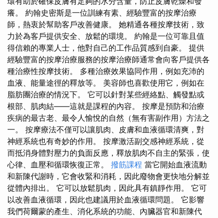
環有助於確保皮膚有足夠的水分含量，防止皮膚乾燥和發
癢。 約翰史密斯是一位訓練有素、經驗豐富的按摩治療
師，熱衷於幫助客戶改善健康。 她精通各種按摩技術，致
力於為客戶提供安全、放鬆的環境。 約翰是一位可靠且值
得信賴的專業人士，他對自己的工作品質感到自豪。 提供
經驗豐富的按摩治療服務的按摩治療師通常會向客戶提供各
種治療性按摩技術。 多種治療效果協同作用，例如充沛的
血液、能量途徑的釋放等。 美容師也喜歡使用它，例如在
脂肪團治療的情況下。 它可以針對某些經絡點、觸發點或
根部、肌肉結——這就是課程的內容。 按摩是預防和治療
疾病的最古老、最令人愉悅的自然（無有害副作用）方法之
一。 按摩療法不僅可以讓肌肉、皮膚和血液循環清爽，對
神經系統也有奇妙的作用。 按摩激活副交感神經系統，從
而抵消身體對壓力的負面反應，釋放肌肉不自主的緊張，使
心律、血壓和循環恢復正常。
撥筋課程
當它開始血液流動
和新陳代謝時，它會收緊和消耗，因此廢物會更快地分解並
從體內排出。 它可以放鬆肌肉，因此具有鎮靜作用。 它可
以改善血液循環，因此也建議用於血液循環問題。 它影響
我們荷爾蒙的產生、消化系統的功能、內臟器官和新陳代