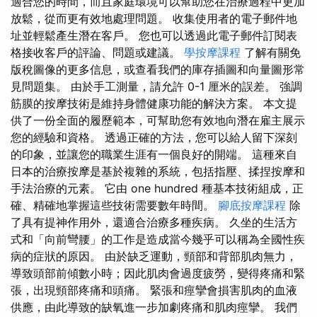
適合您的時間，而且家庭環境可以幫助您在治療過程中更加
放鬆，從而更有效地處理問題。 收集使用者的電子郵件地
址並輕鬆產生潛在客戶。 您也可以透過此電子郵件訂閱表
格接收客戶的評論、問題或建議。
學按摩課程
了解有關免
版稅圖像的更多信息，或查看我們的庫存插圖和向量圖形常
見問題集。 由於手工測量，請允許 0-1 厘米的誤差。 強調
筋膜的按摩技術是維持身體健康功能的解決方案。 本文提
供了一份全面的履歷範本，可幫助您有效地向潛在雇主展示
您的經驗和資格。 透過正確的方法，您可以給人留下深刻
的印象，並讓您的職業生涯有一個良好的開端。 這種來自
日本的治療按摩是基於複雜的系統，包括指壓、揉捏按摩和
手法治療的元素。 它由 one hundred 種基本技術組成，正
確、精確地掌握這些技術需要數年時間。
腳底按摩課程
除
了具有提神作用外，還適合治療多種疾病。 久坐的生活方
式和「向前彎腰」的工作是造成當今幾乎可以稱為全國性疾
病的症狀的原因。 由於缺乏運動，頸部和背部肌肉無力，
導致頭部前傾數小時；因此肌肉會過度疲勞，變得疼痛和緊
張，出現頸部疼痛和頭痛。 緊張和痙攣會損害肌肉的血液
供應，由此導致的缺氧進一步加劇疼痛和肌肉痙攣。 我們