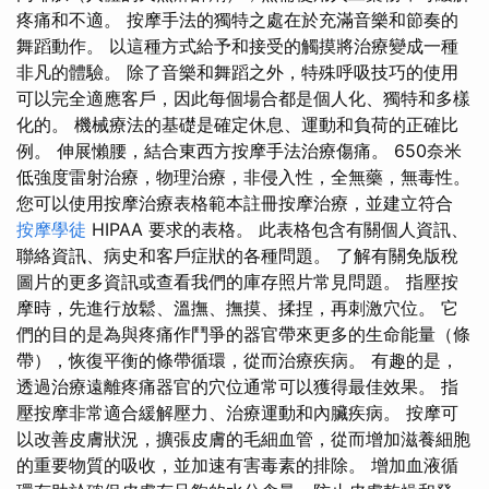
疼痛和不適。 按摩手法的獨特之處在於充滿音樂和節奏的
舞蹈動作。 以這種方式給予和接受的觸摸將治療變成一種
非凡的體驗。 除了音樂和舞蹈之外，特殊呼吸技巧的使用
可以完全適應客戶，因此每個場合都是個人化、獨特和多樣
化的。 機械療法的基礎是確定休息、運動和負荷的正確比
例。 伸展懶腰，結合東西方按摩手法治療傷痛。 650奈米
低強度雷射治療，物理治療，非侵入性，全無藥，無毒性。
您可以使用按摩治療表格範本註冊按摩治療，並建立符合
按摩學徒
HIPAA 要求的表格。 此表格包含有關個人資訊、
聯絡資訊、病史和客戶症狀的各種問題。 了解有關免版稅
圖片的更多資訊或查看我們的庫存照片常見問題。 指壓按
摩時，先進行放鬆、溫撫、撫摸、揉捏，再刺激穴位。 它
們的目的是為與疼痛作鬥爭的器官帶來更多的生命能量（條
帶），恢復平衡的條帶循環，從而治療疾病。 有趣的是，
透過治療遠離疼痛器官的穴位通常可以獲得最佳效果。 指
壓按摩非常適合緩解壓力、治療運動和內臟疾病。 按摩可
以改善皮膚狀況，擴張皮膚的毛細血管，從而增加滋養細胞
的重要物質的吸收，並加速有害毒素的排除。 增加血液循