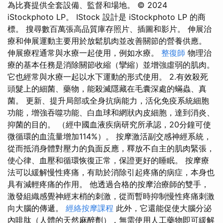
為比賽提供全套設備、監督和場地。 © 2024
iStockphoto LP。 IStock 設計是 iStockphoto LP 的商
標。 搜尋數百萬張高品質庫存照片、插圖和影片。 伸展治
療和伸展運動主要用於放鬆肌肉並改善關節的營養供應。
伸展療程通常與水療一起使用，例如水療。
整復師
物理治
療的基本任務是消除關節收縮（攣縮）並增強虛弱的肌肉。
它也經常與水療一起以水下運動的形式使用。 2.有效殺死
頭髮上的細菌、藥物，能殺滅隱藏在毛囊深處的蟎蟲、真
菌。 更新、提升局部或全身抗病能力，活化免疫系統細胞
功能，增強吞噬功能、白血球和網狀內皮細胞，達到消炎、
抑菌的目的。 （經中國血液疾病研究所承認，20分鐘可使
微循環的血流量增加114%）。 按摩激活副交感神經系統，
從而抵消身體對壓力的負面反應，釋放不自主的肌肉緊張，
使心律、血壓和循環恢復正常，保證更好的睡眠。 按摩療
法可以緩解慢性疼痛，有助於消除引起疼痛的病症，本身也
具有減輕疼痛的作用。 他透過合格的按摩治療師的雙手，
激發組織感覺神經末梢的刺激，從而暫時抑制慢性疼痛刺激
向大腦的傳遞。
經絡按摩課程
此外，它還能促使大腦分泌
內啡肽（人體的天然麻醉劑），無需使用人工藥物即可緩解