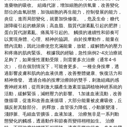
進藥物的吸收。 組織代謝，增加細胞的供氧量，改善變化
部位的血氧狀態，加強細胞的再生能力，控制發展的能力，
炎症，進而局部變化，就要加快修復。 ，危及生命；糖代
謝障礙引起的糖尿病；高血脂、脂質代謝紊亂引起的肥胖；
蛋白質代謝紊亂、痛風等引起的。 觸摸的連續性和節奏可
以實現身體、心理、精神的協調。 由於按摩動作，能量在
體內流動，因此治療使您充滿能量，放鬆，緩解體內的壓力
和疼痛的肌肉緊張。 根據我的經驗，急性病例2-4次治療就
足夠了，如果慢性運動受限，則需要多次治療（通常4-6
次），但在個別情況下，可能會更多。 一種全身按摩，透
過影響皮膚和肌肉的血液供應，改善整體健康、恢復活力和
精神煥發。 透過合格的按摩治療師的雙手，刺激組織的感
覺神經末梢，從而刺激大腦產生激素並協調植物神經系統的
活動，緩解緊張，減輕壓力的影響。 1.加速血液流動，改善
微循環，促進和改善血液循環，大部分能量被皮膚吸收，丘
腦反射其餘部分。 的釋放，血管張力降低，小動脈變淺，
淺靜脈、毛細血管擴張，血液加速。 治療無非是一系列動
態變化的觸感，透過動作和節奏而變得栩栩如生。 治療