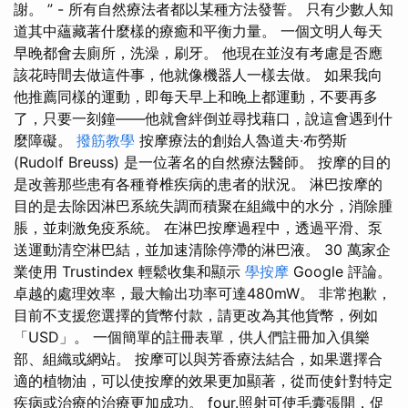
謝。 ” - 所有自然療法者都以某種方法發誓。 只有少數人知
道其中蘊藏著什麼樣的療癒和平衡力量。 一個文明人每天
早晚都會去廁所，洗澡，刷牙。 他現在並沒有考慮是否應
該花時間去做這件事，他就像機器人一樣去做。 如果我向
他推薦同樣的運動，即每天早上和晚上都運動，不要再多
了，只要一刻鐘——他就會絆倒並尋找藉口，說這會遇到什
麼障礙。
撥筋教學
按摩療法的創始人魯道夫·布勞斯
(Rudolf Breuss) 是一位著名的自然療法醫師。 按摩的目的
是改善那些患有各種脊椎疾病的患者的狀況。 淋巴按摩的
目的是去除因淋巴系統失調而積聚在組織中的水分，消除腫
脹，並刺激免疫系統。 在淋巴按摩過程中，透過平滑、泵
送運動清空淋巴結，並加速清除停滯的淋巴液。 30 萬家企
業使用 Trustindex 輕鬆收集和顯示
學按摩
Google 評論。
卓越的處理效率，最大輸出功率可達480mW。 非常抱歉，
目前不支援您選擇的貨幣付款，請更改為其他貨幣，例如
「USD」。 一個簡單的註冊表單，供人們註冊加入俱樂
部、組織或網站。 按摩可以與芳香療法結合，如果選擇合
適的植物油，可以使按摩的效果更加顯著，從而使針對特定
疾病或治療的治療更加成功。 four.照射可使毛囊張開，促