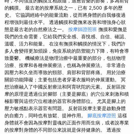
時，不同強度的觸摸互相跟隨，適應音樂的節奏，多為前臂
的觸摸。 最古老的按摩系統之一，已有 2,500 多年的歷
史。 它協調經絡中的能量流動，從而將身體的自我修復過
程增強到最佳水平。 透過觸摸和愛撫來改善和增強身心狀
態是最古老的自然療法之一。
按摩師證照班
撫摸和愛撫是
我們的生命需要，它給我們安全感、喜悅感、自信、確認、
溫暖、活力和能量。 在沒有撫摸和觸摸的情況下，我們許
多人會變得更加煩躁，免疫系統的防禦能力下降，有時會導
致憂鬱。 機械療法是物理治療中最重要的部分，包括物理
治療、按摩和各種伸展療法，也稱為伸展療法。 非常適合
因壓力和久坐而導致的頸部、肩部和背部疼痛。 用於治療
關節功能障礙；主要包括患者穿著衣服時的伸展運動。 冥
想治療融入了中國反射療法和阿育吠陀的元素。 反射區按
摩的原理是透過位於腳部（主要是腳底）的穴位來刺激和積
極影響與這些穴位相連的器官和身體部位。 尤其是腳上的
壓力敏感點表示器官有問題。 反射區按摩主要是啟動身體
的自癒力，同時也有放鬆、提神作用。
腳底按摩證照
這樣
身體就不會因為按摩對靈魂的正面作用而生病，或者說專業
的按摩對身體的不同部位來說就是保持健康的。 透過按