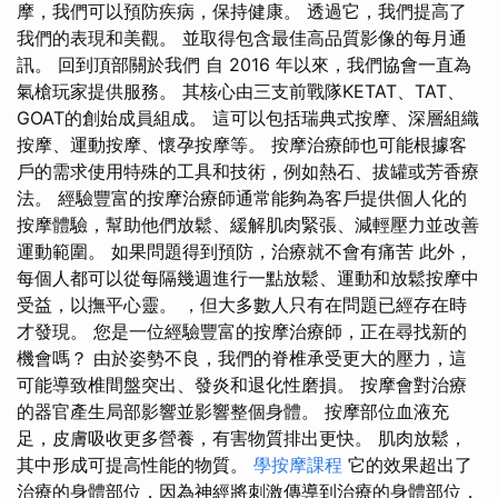
摩，我們可以預防疾病，保持健康。 透過它，我們提高了
我們的表現和美觀。 並取得包含最佳高品質影像的每月通
訊。 回到頂部關於我們 自 2016 年以來，我們協會一直為
氣槍玩家提供服務。 其核心由三支前戰隊KETAT、TAT、
GOAT的創始成員組成。 這可以包括瑞典式按摩、深層組織
按摩、運動按摩、懷孕按摩等。 按摩治療師也可能根據客
戶的需求使用特殊的工具和技術，例如熱石、拔罐或芳香療
法。 經驗豐富的按摩治療師通常能夠為客戶提供個人化的
按摩體驗，幫助他們放鬆、緩解肌肉緊張、減輕壓力並改善
運動範圍。 如果問題得到預防，治療就不會有痛苦 此外，
每個人都可以從每隔幾週進行一點放鬆、運動和放鬆按摩中
受益，以撫平心靈。 ，但大多數人只有在問題已經存在時
才發現。 您是一位經驗豐富的按摩治療師，正在尋找新的
機會嗎？ 由於姿勢不良，我們的脊椎承受更大的壓力，這
可能導致椎間盤突出、發炎和退化性磨損。 按摩會對治療
的器官產生局部影響並影響整個身體。 按摩部位血液充
足，皮膚吸收更多營養，有害物質排出更快。 肌肉放鬆，
其中形成可提高性能的物質。
學按摩課程
它的效果超出了
治療的身體部位，因為神經將刺激傳導到治療的身體部位，