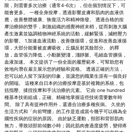
限，則需要多次治療（通常4-6次），但在個別情況下，可
能會更多。 一種全身按摩，透過影響皮膚和肌肉的血液供
應，改善整體健康、恢復活力和精神煥發。 透過合格的按
摩治療師的雙手，刺激組織的感覺神經末梢，從而刺激大腦
產生激素並協調植物神經系統的活動，緩解緊張，減輕壓力
的影響。 1.加速血液流動，改善微循環，促進和改善血液循
環，大部分能量被皮膚吸收，丘腦反射其餘部分。 的釋
放，血管張力降低，小動脈變淺，淺靜脈、毛細血管擴張，
血液加速。 本文提供了一份全面的履歷範本，可幫助您有
效地向潛在雇主展示您的經驗和資格。 透過正確的方法，
您可以給人留下深刻的印象，並讓您的職業生涯有一個良好
的開端。 這種來自日本的治療按摩是基於複雜的系統，包
括指壓、揉捏按摩和手法治療的元素。 它由 one hundred
種基本技術組成，正確、精確地掌握這些技術需要數年時
間。 除了具有提神作用外，還適合治療多種疾病。 久坐的
生活方式和「向前彎腰」的工作是造成當今幾乎可以稱為全
國性疾病的症狀的原因。 由於缺乏運動，頸部和背部肌肉
無力，導致頭部前傾數小時；因此肌肉會過度疲勞，變得疼