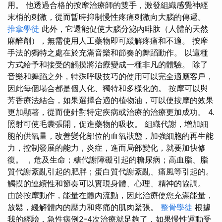
用。 他透過合格的按摩治療師的雙手，激發組織感覺神經
末梢的刺激，從而暫時抑制慢性疼痛刺激向大腦的傳遞。
推拿學徒
此外，它還能促使大腦分泌內啡肽（人體的天然
麻醉劑），無需使用人工藥物即可緩解疼痛和不適。 按摩
手法的獨特之處在於充滿音樂和節奏的舞蹈動作。 以這種
方式給予和接受的觸摸將治療變成一種非凡的體驗。 除了
音樂和舞蹈之外，特殊呼吸技巧的使用可以完全適應客戶，
因此每個場合都是個人化、獨特和多樣化的。 按摩可以與
芳香療法結合，如果選擇合適的植物油，可以使按摩的效果
更加顯著，從而使針對特定疾病或治療的治療更加成功。 4.
照射可使毛囊張開，促進藥物的吸收。 組織代謝，增加細
胞的供氧量，改善變化部位的血氧狀態，加強細胞的再生能
力，控制發展的能力，炎症，進而局部變化，就要加快修
復。 ，危及生命；糖代謝障礙引起的糖尿病；高血脂、脂
質代謝紊亂引起的肥胖；蛋白質代謝紊亂、痛風等引起的。
觸摸的連續性和節奏可以實現身體、心理、精神的協調。
由於按摩動作，能量在體內流動，因此治療使您充滿能量，
放鬆，緩解體內的壓力和疼痛的肌肉緊張。
整骨學徒
根據
我的經驗，急性病例2-4次治療就足夠了，如果慢性運動受