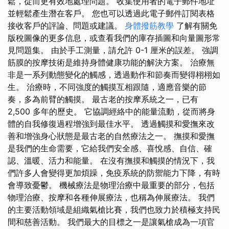
鬆，從而更有效地處理問題。 收集使用者的電子郵件地址
並輕鬆產生潛在客戶。 您也可以透過此電子郵件訂閱表格
接收客戶的評論、問題或建議。
身體撥筋教學
了解有關免
版稅圖像的更多信息，或查看我們的庫存插圖和向量圖形常
見問題集。 由於手工測量，請允許 0-1 厘米的誤差。 強調
筋膜的按摩技術是維持身體健康功能的解決方案。 治療無
非是一系列動態變化的觸感，透過動作和節奏而變得栩栩如
生。 治療時，不同強度的觸摸互相跟隨，適應音樂的節
奏，多為前臂的觸摸。 最古老的按摩系統之一，已有
2,500 多年的歷史。 它協調經絡中的能量流動，從而將身
體的自我修復過程增強到最佳水平。 透過觸摸和愛撫來改
善和增強身心狀態是最古老的自然療法之一。 撫摸和愛撫
是我們的生命需要，它給我們安全感、喜悅感、自信、確
認、溫暖、活力和能量。 在沒有撫摸和觸摸的情況下，我
們許多人會變得更加煩躁，免疫系統的防禦能力下降，有時
會導致憂鬱。 機械療法是物理治療中最重要的部分，包括
物理治療、按摩和各種伸展療法，也稱為伸展療法。 我們
的主要活動領域是組織氣槍比賽，我們也致力於積極支持民
間和慈善活動。 我們最大的目標之一是讓氣槍成為一項官