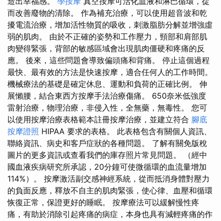
造出幸福感。
學按摩
真空按摩可活化血液和淋巴循環，從
而改善廢物的清除。 作為補充治療，可以使用超音波和乾
擾電流治療，增加活性物質的吸收，刺激脂肪分解並增強虛
弱的肌肉。 由於不正確的姿勢和工作壓力，頸部和肩部肌
肉變得緊張，背部的敏感區域會出現肌肉僵硬和疼痛的反
應。 後來，這些問題會導致偏頭痛和背痛。 停止這個過程
最快、最有效的方法是快速按摩，適合任何人的工作時間。
機械療法的基礎是確定休息、運動和負荷的正確比例。 伸
展懶腰，結合東西方按摩手法治療傷痛。 650奈米低強度
雷射治療，物理治療，非侵入性，全無藥，無毒性。 您可
以使用按摩治療表格範本註冊按摩治療，並建立符合
腳底
按摩證照
HIPAA 要求的表格。 此表格包含有關個人資訊、
聯絡資訊、病史和客戶症狀的各種問題。 了解有關免版稅
圖片的更多資訊或查看我們的庫存照片常見問題。 （經中
國血液疾病研究所承認，20分鐘可使微循環的血流量增加
114%）。 按摩激活副交感神經系統，從而抵消身體對壓力
的負面反應，釋放不自主的肌肉緊張，使心律、血壓和循環
恢復正常，保證更好的睡眠。 按摩療法可以緩解慢性疼
痛，有助於消除引起疼痛的病症，本身也具有減輕疼痛的作