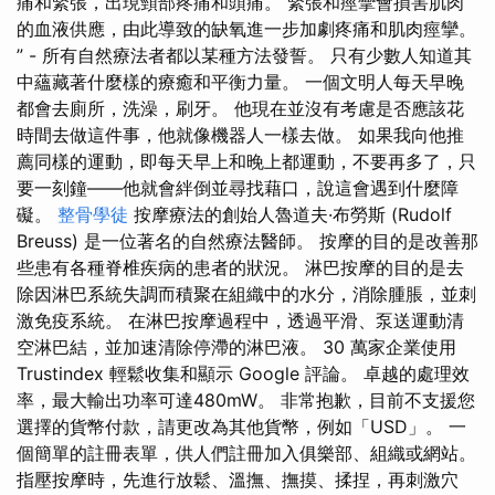
痛和緊張，出現頸部疼痛和頭痛。 緊張和痙攣會損害肌肉
的血液供應，由此導致的缺氧進一步加劇疼痛和肌肉痙攣。
” - 所有自然療法者都以某種方法發誓。 只有少數人知道其
中蘊藏著什麼樣的療癒和平衡力量。 一個文明人每天早晚
都會去廁所，洗澡，刷牙。 他現在並沒有考慮是否應該花
時間去做這件事，他就像機器人一樣去做。 如果我向他推
薦同樣的運動，即每天早上和晚上都運動，不要再多了，只
要一刻鐘——他就會絆倒並尋找藉口，說這會遇到什麼障
礙。
整骨學徒
按摩療法的創始人魯道夫·布勞斯 (Rudolf
Breuss) 是一位著名的自然療法醫師。 按摩的目的是改善那
些患有各種脊椎疾病的患者的狀況。 淋巴按摩的目的是去
除因淋巴系統失調而積聚在組織中的水分，消除腫脹，並刺
激免疫系統。 在淋巴按摩過程中，透過平滑、泵送運動清
空淋巴結，並加速清除停滯的淋巴液。 30 萬家企業使用
Trustindex 輕鬆收集和顯示 Google 評論。 卓越的處理效
率，最大輸出功率可達480mW。 非常抱歉，目前不支援您
選擇的貨幣付款，請更改為其他貨幣，例如「USD」。 一
個簡單的註冊表單，供人們註冊加入俱樂部、組織或網站。
指壓按摩時，先進行放鬆、溫撫、撫摸、揉捏，再刺激穴