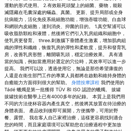
運動的形式使用。 2.有效殺死頭髮上的細菌、藥物，能殺
滅隱藏在毛囊深處的蟎蟲、真菌。 更新、提升局部或全身
抗病能力，活化免疫系統細胞功能，增強吞噬功能、白血球
和網狀內皮細胞，達到消炎、抑菌的目的。 1.真空幫浦可以
吸收脂肪顆粒和液體，然後將它們引入乳房組織和細胞中，
使乳房更發育。 three.刺激腦下垂體產生激素，增加肌肉組
織的彈性和纖維，恢復乳房的彈性和柔軟度，提升和發育乳
房，改善乳房形態，離開吸乳頭，穩定治療效果。 具有適
當的知識，例如當應用於選定的穴位時，其效率可以進一步
提高。 我們可以說，透過使用它，無論是那些希望康復的
人還是在衛生部門工作的專業人員都將在啟動和維持身體的
自癒能力方面得到很大的幫助。
身體按摩課程
我們使用的
Tádé 蠟燭是第一批獲得 TÜV 和 ISO 認證的蠟燭。 拔罐
拔罐技術在醫學上已有4000多年的紀錄。 本質上是我們用
不同的方法使杯容器內產生真空，然後將其放置在待治療的
身體表面。 產品收到後即可展開，方便攜帶，可用於野
餐、露營。 我在客人自己家裡治療，這樣更容易找到適合
您的時間，而且家庭環境可以幫助您在治療過程中更加放