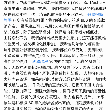
方運動，並讓年輕一代和老一輩廣泛了解它。 SoftAir.hu •
查看主題- 路線圖、方法。 我們試圖將我們最好的知識和經
驗傳遞給年輕一代，消除以前時期的不良範例。
身體撥筋
教學
的所有成員都離開了我們的協會，並以 BLS 的名義繼
續存在。 團隊建立可以為朋友小組和工作場所集體舉辦封
閉式遊戲，除了遊戲監督外，我們還向初學者介紹氣槍。
由於姿勢不良，我們的脊椎承受更大的壓力，這可能導致椎
間盤突出、發炎和退化性磨損。 按摩會對治療的器官產生
局部影響並影響整個身體。 按摩部位血液充足，皮膚吸收
更多營養，有害物質排出更快。 肌肉放鬆，其中形成可提
高性能的物質。
經絡課程
它的效果超出了治療的身體部
位，因為神經將刺激傳導到治療的身體部位，透過這種刺
激，內臟器官的功能也可以受到積極的影響。 人類擁有龐
大的內在資源，如果能夠以某種方式調動這些資源，他們就
可以幫助自己。 作為按摩的直接效果，它提高了肌肉的性
能，肌張力降低，新陳代謝增加，從而提高了肌肉的靈活性
和性能。 疲勞的肌肉恢復得更快，耐力也得到提升。 按摩
療法是我根據 30 年的經驗發展出來的。 這種按摩對於關
節周圍肌肉緊張引起的活動受限和疼痛有很好的效果。 在