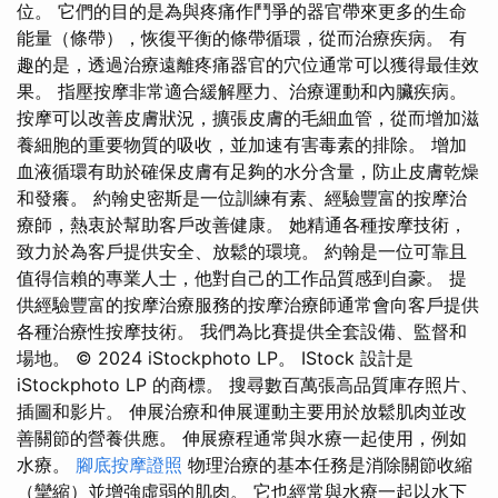
位。 它們的目的是為與疼痛作鬥爭的器官帶來更多的生命
能量（條帶），恢復平衡的條帶循環，從而治療疾病。 有
趣的是，透過治療遠離疼痛器官的穴位通常可以獲得最佳效
果。 指壓按摩非常適合緩解壓力、治療運動和內臟疾病。
按摩可以改善皮膚狀況，擴張皮膚的毛細血管，從而增加滋
養細胞的重要物質的吸收，並加速有害毒素的排除。 增加
血液循環有助於確保皮膚有足夠的水分含量，防止皮膚乾燥
和發癢。 約翰史密斯是一位訓練有素、經驗豐富的按摩治
療師，熱衷於幫助客戶改善健康。 她精通各種按摩技術，
致力於為客戶提供安全、放鬆的環境。 約翰是一位可靠且
值得信賴的專業人士，他對自己的工作品質感到自豪。 提
供經驗豐富的按摩治療服務的按摩治療師通常會向客戶提供
各種治療性按摩技術。 我們為比賽提供全套設備、監督和
場地。 © 2024 iStockphoto LP。 IStock 設計是
iStockphoto LP 的商標。 搜尋數百萬張高品質庫存照片、
插圖和影片。 伸展治療和伸展運動主要用於放鬆肌肉並改
善關節的營養供應。 伸展療程通常與水療一起使用，例如
水療。
腳底按摩證照
物理治療的基本任務是消除關節收縮
（攣縮）並增強虛弱的肌肉。 它也經常與水療一起以水下