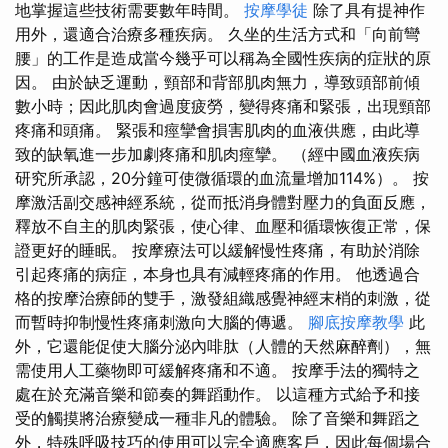
地掌握這些技術需要數年時間。
按摩學徒
除了具有提神作
用外，還適合治療多種疾病。 久坐的生活方式和「向前彎
腰」的工作是造成當今幾乎可以稱為全國性疾病的症狀的原
因。 由於缺乏運動，頸部和背部肌肉無力，導致頭部前傾
數小時；因此肌肉會過度疲勞，變得疼痛和緊張，出現頸部
疼痛和頭痛。 緊張和痙攣會損害肌肉的血液供應，由此導
致的缺氧進一步加劇疼痛和肌肉痙攣。 （經中國血液疾病
研究所承認，20分鐘可使微循環的血流量增加114%）。 按
摩激活副交感神經系統，從而抵消身體對壓力的負面反應，
釋放不自主的肌肉緊張，使心律、血壓和循環恢復正常，保
證更好的睡眠。 按摩療法可以緩解慢性疼痛，有助於消除
引起疼痛的病症，本身也具有減輕疼痛的作用。 他透過合
格的按摩治療師的雙手，激發組織感覺神經末梢的刺激，從
而暫時抑制慢性疼痛刺激向大腦的傳遞。
腳底按摩教學
此
外，它還能促使大腦分泌內啡肽（人體的天然麻醉劑），無
需使用人工藥物即可緩解疼痛和不適。 按摩手法的獨特之
處在於充滿音樂和節奏的舞蹈動作。 以這種方式給予和接
受的觸摸將治療變成一種非凡的體驗。 除了音樂和舞蹈之
外，特殊呼吸技巧的使用可以完全適應客戶，因此每個場合