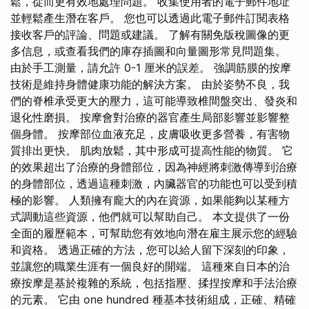
鬆，從而更有效地處理問題。 收集使用者的電子郵件地址
並輕鬆產生潛在客戶。 您也可以透過此電子郵件訂閱表格
接收客戶的評論、問題或建議。 了解有關免版稅圖像的更
多信息，或查看我們的庫存插圖和向量圖形常見問題集。
由於手工測量，請允許 0-1 厘米的誤差。 強調筋膜的按摩
技術是維持身體健康功能的解決方案。 由於姿勢不良，我
們的脊椎承受更大的壓力，這可能導致椎間盤突出、發炎和
退化性磨損。 按摩會對治療的器官產生局部影響並影響整
個身體。 按摩部位血液充足，皮膚吸收更多營養，有害物
質排出更快。 肌肉放鬆，其中形成可提高性能的物質。 它
的效果超出了治療的身體部位，因為神經將刺激傳導到治療
的身體部位，透過這種刺激，內臟器官的功能也可以受到積
極的影響。 人類擁有龐大的內在資源，如果能夠以某種方
式調動這些資源，他們就可以幫助自己。 本文提供了一份
全面的履歷範本，可幫助您有效地向潛在雇主展示您的經驗
和資格。 透過正確的方法，您可以給人留下深刻的印象，
並讓您的職業生涯有一個良好的開端。 這種來自日本的治
療按摩是基於複雜的系統，包括指壓、揉捏按摩和手法治療
的元素。 它由 one hundred 種基本技術組成，正確、精確