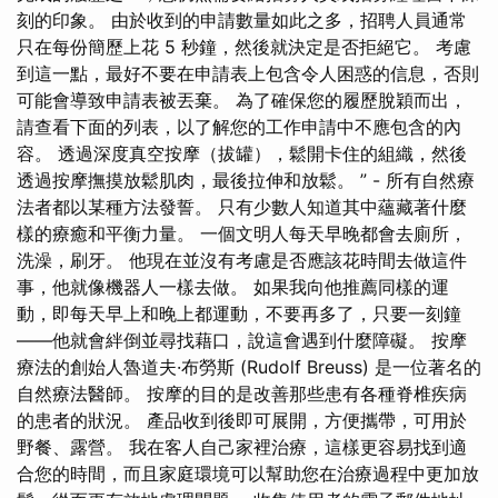
刻的印象。 由於收到的申請數量如此之多，招聘人員通常
只在每份簡歷上花 5 秒鐘，然後就決定是否拒絕它。 考慮
到這一點，最好不要在申請表上包含令人困惑的信息，否則
可能會導致申請表被丟棄。 為了確保您的履歷脫穎而出，
請查看下面的列表，以了解您的工作申請中不應包含的內
容。 透過深度真空按摩（拔罐），鬆開卡住的組織，然後
透過按摩撫摸放鬆肌肉，最後拉伸和放鬆。 ” - 所有自然療
法者都以某種方法發誓。 只有少數人知道其中蘊藏著什麼
樣的療癒和平衡力量。 一個文明人每天早晚都會去廁所，
洗澡，刷牙。 他現在並沒有考慮是否應該花時間去做這件
事，他就像機器人一樣去做。 如果我向他推薦同樣的運
動，即每天早上和晚上都運動，不要再多了，只要一刻鐘
——他就會絆倒並尋找藉口，說這會遇到什麼障礙。 按摩
療法的創始人魯道夫·布勞斯 (Rudolf Breuss) 是一位著名的
自然療法醫師。 按摩的目的是改善那些患有各種脊椎疾病
的患者的狀況。 產品收到後即可展開，方便攜帶，可用於
野餐、露營。 我在客人自己家裡治療，這樣更容易找到適
合您的時間，而且家庭環境可以幫助您在治療過程中更加放