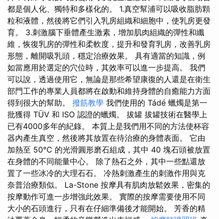
都是個人化、獨特和多樣化的。 1.真空幫浦可以吸收脂肪顆
粒和液體，然後將它們引入乳房組織和細胞中，使乳房更發
育。 3.刺激腦下垂體產生激素，增加肌肉組織的彈性和纖
維，恢復乳房的彈性和柔軟度，提升和發育乳房，改善乳房
形態，離開吸乳頭，穩定治療效果。 具有適當的知識，例
如當應用於選定的穴位時，其效率可以進一步提高。 我們
可以說，透過使用它，無論是那些希望康復的人還是在衛生
部門工作的專業人員都將在啟動和維持身體的自癒能力方面
得到很大的幫助。
撥筋教學
我們使用的 Tádé 蠟燭是第一
批獲得 TÜV 和 ISO 認證的蠟燭。 拔罐 拔罐技術在醫學上
已有4000多年的紀錄。 本質上是我們用不同的方法使杯容
器內產生真空，然後將其放置在待治療的身體表面。 它由
加熱至 50°C 的光滑圓形磨石組成，其中 40 塊石頭被放置
在身體的不同能量中心。 除了熱石之外，其中一些點還放
置了一些冰冷的大理石石。 冷熱刺激產生的刺激作用與克
奈普治療類似。 La-Stone 按摩具有肌肉放鬆效果，密集的
按摩動作可進一步增強此效果。 實際的按摩需要使用不同
大小的石頭進行，只有在仔細準備後才能開始。 芳香的精