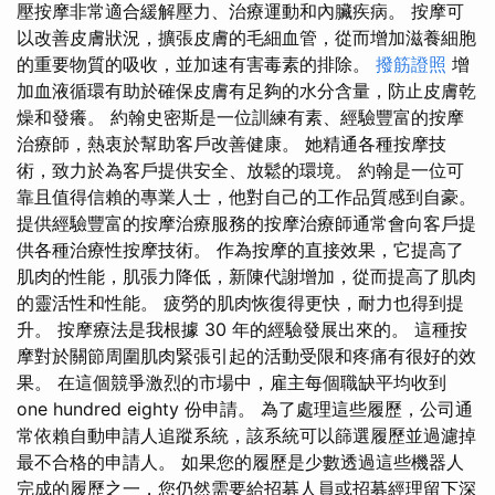
壓按摩非常適合緩解壓力、治療運動和內臟疾病。 按摩可
以改善皮膚狀況，擴張皮膚的毛細血管，從而增加滋養細胞
的重要物質的吸收，並加速有害毒素的排除。
撥筋證照
增
加血液循環有助於確保皮膚有足夠的水分含量，防止皮膚乾
燥和發癢。 約翰史密斯是一位訓練有素、經驗豐富的按摩
治療師，熱衷於幫助客戶改善健康。 她精通各種按摩技
術，致力於為客戶提供安全、放鬆的環境。 約翰是一位可
靠且值得信賴的專業人士，他對自己的工作品質感到自豪。
提供經驗豐富的按摩治療服務的按摩治療師通常會向客戶提
供各種治療性按摩技術。 作為按摩的直接效果，它提高了
肌肉的性能，肌張力降低，新陳代謝增加，從而提高了肌肉
的靈活性和性能。 疲勞的肌肉恢復得更快，耐力也得到提
升。 按摩療法是我根據 30 年的經驗發展出來的。 這種按
摩對於關節周圍肌肉緊張引起的活動受限和疼痛有很好的效
果。 在這個競爭激烈的市場中，雇主每個職缺平均收到
one hundred eighty 份申請。 為了處理這些履歷，公司通
常依賴自動申請人追蹤系統，該系統可以篩選履歷並過濾掉
最不合格的申請人。 如果您的履歷是少數透過這些機器人
完成的履歷之一，您仍然需要給招募人員或招募經理留下深