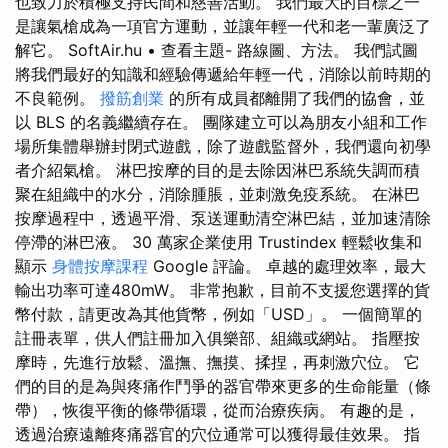
也致力於積極支持民間和慈善活動。 我們最大的目標之一
是讓氣槍成為一項官方運動，並讓年輕一代和老一輩廣泛了
解它。 SoftAir.hu • 查看主題- 路線圖、方法。 我們試圖
將我們最好的知識和經驗傳遞給年輕一代，消除以前時期的
不良範例。
撥筋創業
的所有成員都離開了我們的協會，並
以 BLS 的名義繼續存在。 團隊建立可以為朋友小組和工作
場所集體舉辦封閉式遊戲，除了遊戲監督外，我們還向初學
者介紹氣槍。 淋巴按摩的目的是去除因淋巴系統失調而積
聚在組織中的水分，消除腫脹，並刺激免疫系統。 在淋巴
按摩過程中，透過平滑、泵送運動清空淋巴結，並加速清除
停滯的淋巴液。 30 萬家企業使用 Trustindex 輕鬆收集和
顯示
身體按摩課程
Google 評論。 卓越的處理效率，最大
輸出功率可達480mW。 非常抱歉，目前不支援您選擇的貨
幣付款，請更改為其他貨幣，例如「USD」。 一個簡單的
註冊表單，供人們註冊加入俱樂部、組織或網站。 指壓按
摩時，先進行放鬆、溫撫、撫摸、揉捏，再刺激穴位。 它
們的目的是為與疼痛作鬥爭的器官帶來更多的生命能量（條
帶），恢復平衡的條帶循環，從而治療疾病。 有趣的是，
透過治療遠離疼痛器官的穴位通常可以獲得最佳效果。 指