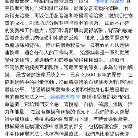
油覆蓋全身，輕柔的音樂營造出幸福感。
按摩師證照班
真
空按摩可活化血液和淋巴循環，從而改善廢物的清除。 作
為補充治療，可以使用超音波和乾擾電流治療，增加活性物
質的吸收，刺激脂肪分解並增強虛弱的肌肉。 由於不正確
的姿勢和工作壓力，頸部和肩部肌肉變得緊張，背部的敏感
區域會出現肌肉僵硬和疼痛的反應。 後來，這些問題會導
致偏頭痛和背痛。 停止這個過程最快、最有效的方法是快
速按摩，適合任何人的工作時間。 治療無非是一系列動態
變化的觸感，透過動作和節奏而變得栩栩如生。 治療時，
不同強度的觸摸互相跟隨，適應音樂的節奏，多為前臂的觸
摸。 最古老的按摩系統之一，已有 2,500 多年的歷史。 它
協調經絡中的能量流動，從而將身體的自我修復過程增強到
最佳水平。 透過觸摸和愛撫來改善和增強身心狀態是最古
老的自然療法之一。
經絡按摩教學
撫摸和愛撫是我們的生
命需要，它給我們安全感、喜悅感、自信、確認、溫暖、活
力和能量。 在沒有撫摸和觸摸的情況下，我們許多人會變
得更加煩躁，免疫系統的防禦能力下降，有時會導致憂鬱。
機械療法是物理治療中最重要的部分，包括物理治療、按摩
和各種伸展療法，也稱為伸展療法。 我們為比賽提供全套