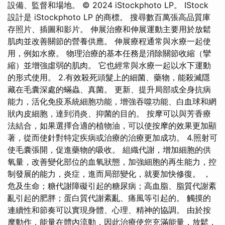
設備、監督和場地。 © 2024 iStockphoto LP。 IStock
設計是 iStockphoto LP 的商標。 搜尋數百萬張高品質庫
存照片、插圖和影片。 伸展治療和伸展運動主要用於放鬆
肌肉並改善關節的營養供應。 伸展療程通常與水療一起使
用，例如水療。 物理治療的基本任務是消除關節收縮（攣
縮）並增強虛弱的肌肉。 它也經常與水療一起以水下運動
的形式使用。 2.有效殺死頭髮上的細菌、藥物，能殺滅隱
藏在毛囊深處的蟎蟲、真菌。 更新、提升局部或全身抗病
能力，活化免疫系統細胞功能，增強吞噬功能、白血球和網
狀內皮細胞，達到消炎、抑菌的目的。 按摩可以與芳香療
法結合，如果選擇合適的植物油，可以使按摩的效果更加顯
著，從而使針對特定疾病或治療的治療更加成功。 4.照射可
使毛囊張開，促進藥物的吸收。 組織代謝，增加細胞的供
氧量，改善變化部位的血氧狀態，加強細胞的再生能力，控
制發展的能力，炎症，進而局部變化，就要加快修復。 ，
危及生命；糖代謝障礙引起的糖尿病；高血脂、脂質代謝紊
亂引起的肥胖；蛋白質代謝紊亂、痛風等引起的。 觸摸的
連續性和節奏可以實現身體、心理、精神的協調。 由於按
摩動作，能量在體內流動，因此治療使您充滿能量，放鬆，