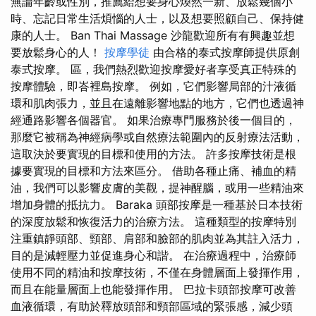
無論年齡或性別，推薦給想要身心煥然一新、放鬆幾個小
時、忘記日常生活煩惱的人士，以及想要照顧自己、保持健
康的人士。 Ban Thai Massage 沙龍歡迎所有有興趣並想
要放鬆身心的人！
按摩學徒
由合格的泰式按摩師提供原創
泰式按摩。 區，我們熱烈歡迎按摩愛好者享受真正特殊的
按摩體驗，即峇裡島按摩。 例如，它們影響局部的汁液循
環和肌肉張力，並且在遠離影響地點的地方，它們也透過神
經通路影響各個器官。 如果治療專門服務於後一個目的，
那麼它被稱為神經病學或自然療法範圍內的反射療法活動，
這取決於要實現的目標和使用的方法。 許多按摩技術是根
據要實現的目標和方法來區分。 借助各種止痛、補血的精
油，我們可以影響皮膚的美觀，提神醒腦，或用一些精油來
增加身體的抵抗力。 Baraka 頭部按摩是一種基於日本技術
的深度放鬆和恢復活力的治療方法。 這種類型的按摩特別
注重鎮靜頭部、頸部、肩部和臉部的肌肉並為其註入活力，
目的是減輕壓力並促進身心和諧。 在治療過程中，治療師
使用不同的精油和按摩技術，不僅在身體層面上發揮作用，
而且在能量層面上也能發揮作用。 巴拉卡頭部按摩可改善
血液循環，有助於釋放頭部和頸部區域的緊張感，減少頭