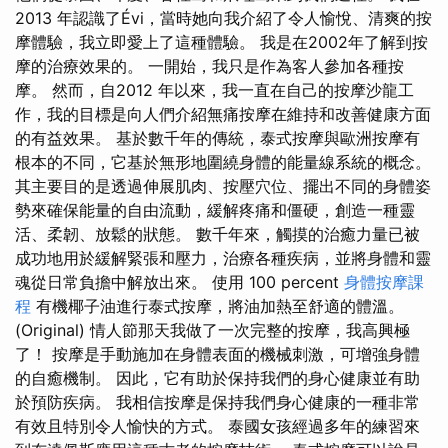
2013 年認識了Évi，當時她向我介紹了令人愉悅、清爽的按
摩體驗，我立即愛上了這種體驗。 我是在2002年了解到按
摩的治療效果的。 一開始，我只是作為客人參加各種按
摩。 然而，自2012 年以來，我一直在自己的按摩沙龍工
作，我的目標是向人們介紹無痛按摩在維持和改善健康方面
的有益效果。 基於數千年的傳統，泰式按摩與歐洲按摩有
根本的不同，它基於無形地圍繞身體的能量線系統的概念。
其主要目的是透過伸展肌肉、按壓穴位、擺出不同的身體姿
勢來確保能量的自由流動，緩解疼痛和僵硬，創造一種靈
活、柔韌、放鬆的狀態。 數千年來，觸摸的治癒力量已被
成功地用於緩解緊張和壓力，治療各種疾病，並將身體和靈
魂從日常負擔中解放出來。 使用 100 percent
身體按摩課
程
有機椰子油進行泰式按摩，將油加熱至舒適的體溫。
(Original) 情人節那天我做了一次完整的按摩，我高興極
了！ 按摩是手動施加在身體表面的機械刺激，可增強身體
的自癒機制。 因此，它有助於保持我們的身心健康並有助
於預防疾病。 我相信按摩是保持我們身心健康的一種非常
有效且特別令人愉快的方式。 泰國女孩經過多年的練習來