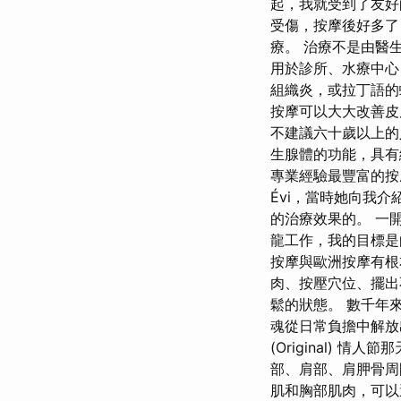
起，我就受到了友好
受傷，按摩後好多了
療。 治療不是由醫生
用於診所、水療中心
組織炎，或拉丁語
按摩可以大大改善皮
不建議六十歲以上的
生腺體的功能，具有緩
專業經驗最豐富的按
Évi，當時她向我
的治療效果的。 一
龍工作，我的目標是
按摩與歐洲按摩有根
肉、按壓穴位、擺出
鬆的狀態。 數千年
魂從日常負擔中解放出
(Original) 情
部、肩部、肩胛骨周
肌和胸部肌肉，可以選