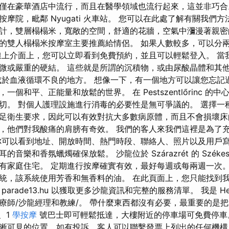
僅在豪華酒店中流行，而且在醫學領域也流行起來，這並非巧合
摩院，毗鄰 Nyugati 火車站。 您可以在此處了解有關我們方
計，雙層榻榻米，寬敞的空間，舒適的花牆，空氣中瀰漫著親
的雙人榻榻米按摩室主要推薦給情侶。 如果人數較多，可以分
線上介面上，您可以立即看到免費預約，並且可以輕鬆登入。 當
微或嚴重的硬結。 這些就是所謂的沉積物，或由尿酸晶體和其
成於血液循環不良的地方。 想像一下，有一個地方可以讓您忘記
個和平、正能量和放鬆的世界。 在 Pestszentlőrinc 的
切。 對個人護理設施進行消毒的必要性是無可爭議的。 選擇一
足衛生要求，因此可以有效對抗大多數病原體，而且不會損壞床
，他們對我酸痛的肩膀有奇效。 我們的客人來我們這裡是為了
你可以看到地址、開放時間、熱門時段、聯絡人、照片以及用戶寫
音樂和香氛蠟燭確保放鬆。 沙龍位於 Szárazrét 的 Székesf
有家庭住宅。 定期進行按摩確實有效，最好每週或每兩週一次。
統，該系統使用芳香和無香料的油。 在此頁面上，您只能找到
rade13.hu 以獲取更多沙龍資訊和完整的服務清單。 我是 Henrie
療師/沙龍經理和教練/。 帶什麼東西都沒有必要，最重要的是
、1
學按摩
號巴士即可輕鬆抵達，大樓附近的停車場可免費停車
晰可見的位置，如有投訴，客人可以聯繫發票上列出的任何機構