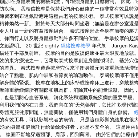
動施加在身體表面的機械刺激，可增強身體的自癒機制。 因此，
防疾病。 我相信按摩是保持我們身心健康的一種非常有效且特
練習來到布達佩斯應用這種古老的按摩技術。 泰式按摩可以說
精神煥然一新。 對於每天大部分時間坐著（無論是在辦公室還
令人耳目一新的有益按摩組合。 泰式按摩涉及全身有節奏的壓
、仰面行走以及將身體移動到許多不同的位置。 手掌按摩的起
證明。 20 世紀 eighty
經絡按摩教學
年代初，Jürgen Ka
描述了手部反射區。 按摩的目的是恢復健康並最大限度地放鬆。
效的東方療法之一，它藉助泰式按摩創造身體的和諧。 基於穴
的差異。 泰式按摩透過按摩穴位來平衡身體元素並重新激活滯留
結合了點壓、肌肉伸展和有節奏的瑜珈動作。 泰國按摩師不僅
解身體的緊張。 按摩在地板上的床墊或按摩床上進行，穿戴整齊
摩師重新鍛鍊所有關節和肌肉群，消除其中的能量障礙。 因此
，也是預防心血管系統、消化系統和運動系統疾病的重要手段。
利用我們的內在力量，我們內在的“天然藥劑”，它比許多現代醫
身體克服健康問題，無需藥物，僅使用我們身體自身的儲備。
的有效工具，可以影響患者的病情。 只是這種影響的結果在很
把你的身體和健康託付給業餘愛好者，那是不安全的。 這是用兩
。 線圈不斷地穿過頸部、肩部，回到薦骨。 由於它們的治療作