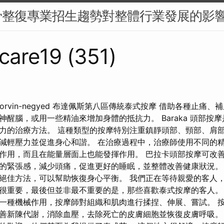
骨整復專業招生趨勢對整體行業發展的影
care19 (351)
orvin-negyed 布達佩斯第八區傳統泰式按摩 借助各種止痛
神醒腦，或用一些精油來增加身體的抵抗力。 Baraka 頭部按
力的治療方法。 這種類型的按摩特別注重鎮靜頭部、頸部、肩
減輕壓力並促進身心和諧。 在治療過程中，治療師使用不同的
作用，而且在能量層面上也能發揮作用。 巴拉卡頭部按摩可改
的緊張感，減少頭痛，促進更好的睡眠，並整體改善健康狀況
絕佳方法，可以幫助恢復身心平衡。 我們正在等待親愛的客人
很重要，最後但並非最不重要的是，那些喜歡泰式按摩的客人。
一種機械作用，按摩師對組織和肌肉進行揉捏、伸展、嘗試。 
善新陳代謝，消除血壓，去除死亡的皮膚細胞並恢復皮膚呼吸。