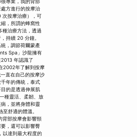
師很專業，我的背部
療處方進行的按摩治
0 次按摩治療），可
收縮，所謂的蜂窩性
多種治療方法，透過
持續 20 分鐘。
系統，調節荷爾蒙產
s Spa」沙龍擁有
013 年認識了
2002年了解到按摩
我一直在自己的按摩沙
數千年的傳統，泰式
要目的是透過伸展肌
一種靈活、柔韌、放
疾病，並將身體和靈
熱至舒適的體溫。
 分鐘的背部按摩會影響頸
需要，還可以影響臀
樂，以達到最大程度的