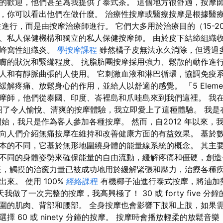
的歡迎，他們甚至為我提供了泰式茶。 這個地方很舒適，按摩
，你可以看出他們在做什麼。 治療性按摩或醫療按摩是根據醫
進行，而是由按摩治療師進行。 它們大多用於治療目的（15-2
、私人保健機構和獨立的私人保健按摩師。 由於皮下結締組織
的蜂窩性組織炎。
學按摩課程
雖然橘子皮無法永久消除，但透過
膚的狀況和緊繃程度。 抗脂肪團按摩採用強力、鬆散的動作進行，
人和有靜脈曲張的人使用。 它刺激血液和淋巴循環，協調免疫
解疼痛、放鬆身心的作用，並給人以舒適的感覺。 「5 Element
摩師，他們從泰國、印度、峇裡島和爪哇島來到我們這裡。 我在2
介紹了令人愉悅、清爽的按摩體驗，我立即愛上了這種體驗。 我是在
開始，我只是作為客人參加各種按摩。 然而，自2012 年以來，
向人們介紹無痛按摩在維持和改善健康方面的有益效果。 基於
本的不同，它基於無形地圍繞身體的能量線系統的概念。 其主
不同的身體姿勢來確保能量的自由流動，緩解疼痛和僵硬，創造
來，觸摸的治癒力量已被成功地用於緩解緊張和壓力，治療各種
來。 使用 100%
經絡課程
有機椰子油進行泰式按摩，將油加
人節那天我做了一次完整的按摩，我高興極了！ 30 或 forty five
圍的肌肉、背部和腰部。 全身按摩也會影響下肢和上肢，如果
擇 60 或 ninety 分鐘的按摩。 按摩時會播放輕柔的放鬆音