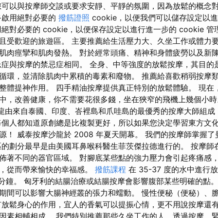
您可以與按摩師交談或要求安靜、平靜的氛圍，因為放鬆的概念
終啟用絕對必要的
撥筋證照
cookie，以便我們可以儲存設定以進行
絕對必要的 cookie，以便保存設定以進行進一步的 cookie 
且受歡迎的旅遊區。 主要推薦給生活壓力大、久坐工作或體力要
肌肉痙攣和肌肉發熱。 對於經常頭痛、精神和身體疲勞以及新
忌症與按摩的禁忌症相同。 全身、中等強度的放鬆按摩，其目的
循環，並清除肌肉中累積的毒素和廢物。 推薦給喜歡稍弱按摩
整體提神作用。 四手精油按摩提供真正特別的放鬆體驗。 現在
中，改善健康，你不需要花很多錢，坐在狹窄的飛機上幾個小
pa 的沙龍由來自泰國、印度、峇裡島和爪哇島的最優秀的按摩大師組
每個人都知道原創總是比複製更好，所以如果您決定學習東方文
源！ 威泰按摩沙龍於 2008 年夏天開幕。 我們的按摩師掌握
區的劃分最早是由美國耳鼻喉科醫生菲茨傑拉德進行的。 按摩師
佈著不同的器官區域。 對腳底某些點的強力壓力會引起疼痛感
環，從而帶來愉快的幸福感。
撥筋課程
在 35-37 度的水中進
0 分鐘。 匈牙利的結腸治療或結腸按摩會影響腹部某些明確的點
期間可以影響大腸神經叢的張力和蠕動。 慢性便秘（便秘）、
有放鬆身心的作用，宜人的香氣可以提振心情，更不用說按摩還
因素相輔相成。 我們特別推薦那些久坐工作的人，透過按摩，