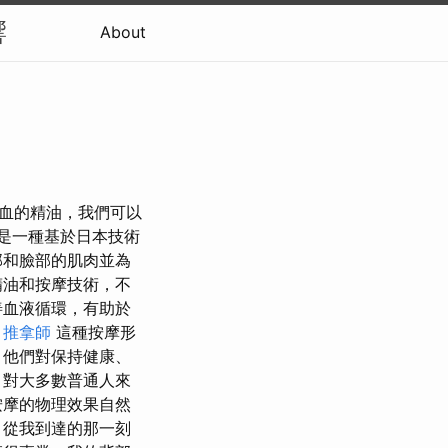
響
About
、補血的精油，我們可以
摩是一種基於日本技術
部和臉部的肌肉並為
精油和按摩技術，不
善血液循環，有助於
。
推拿師
這種按摩形
，他們對保持健康、
 對大多數普通人來
按摩的物理效果自然
 從我到達的那一刻