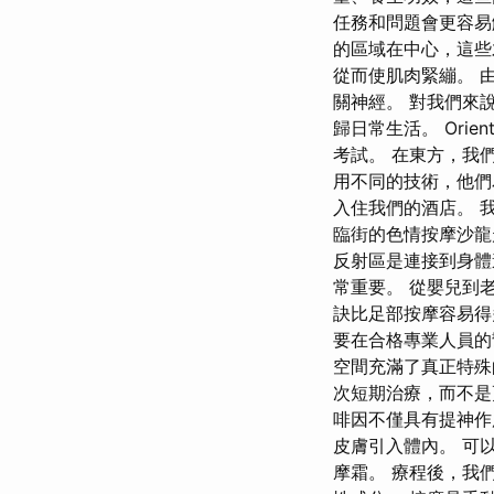
任務和問題會更容易
的區域在中心，這
從而使肌肉緊繃。 
關神經。 對我們來
歸日常生活。 Ori
考試。 在東方，我
用不同的技術，他們
入住我們的酒店。 
臨街的色情按摩沙龍
反射區是連接到身體
常重要。 從嬰兒到
訣比足部按摩容易得
要在合格專業人員的
空間充滿了真正特殊
次短期治療，而不是
啡因不僅具有提神作
皮膚引入體內。 可
摩霜。 療程後，我