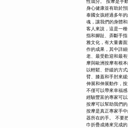
性成分。 按摩是手
身心健康並有助於預
泰國女孩經過多年的
魂，讓我們的身體和
客人來說，這是一種
指和腳趾、弄斷手指
雅文化，有大量書面文獻
作的成果，其中詳細
老、最受歡迎和最有
摩與歐洲按摩有根本
以輕鬆、舒緩的方式
臂、膝蓋和手肘來緩
伸展和伸展動作，按
不僅可以帶來幸福感
經驗豐富的專家可以
按摩可以幫助我們的
按摩是真正專家手中
器所在的手。 不要
巾折疊成捲來完成的