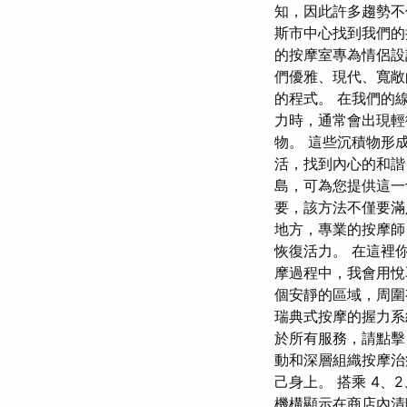
知，因此許多趨勢不
斯市中心找到我們的按
的按摩室專為情侶設
們優雅、現代、寬敞
的程式。 在我們的
力時，通常會出現輕
物。 這些沉積物形
活，找到內心的和諧，一
島，可為您提供這一
要，該方法不僅要滿
地方，專業的按摩師
恢復活力。 在這裡
摩過程中，我會用悅耳的
個安靜的區域，周圍
瑞典式按摩的握力系
於所有服務，請點擊 pa
動和深層組織按摩治
己身上。 搭乘 4、2
機構顯示在商店內清