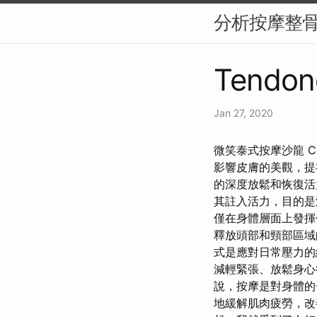
分析按摩整
Tendon
Jan 27, 2020
微笑泰式按摩沙龍 C
影響皮膚的美觀，提
的深度放鬆和恢復活
其註入活力，目的是
僅在身體層面上發揮
釋放頭部和頸部區域
式是應對日常壓力的
減輕緊張、放鬆身心
說，按摩是對身體的
地緩解肌肉疲勞，改