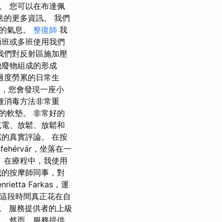
。 您可以在布達佩
法的更多資訊。 我們
密的氣息。
整復師
我
兩班或多班使用我們
我們對反射區施加壓
他廢物組成的形成
過度勞累的日常生
中心，您會發現一座小
種消毒方法非常重
的軟墊。 非常好的
充電、放鬆、放鬆和
的真實評論。 在按
ehérvár，坐落在一
 在療程中，我使用
我的按摩師同事，對
tta Farkas，運
把這段時間真正花在自
。 服務提供者的上級
。 然而，服務提供