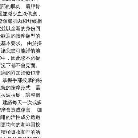
頸部的肌肉、肩胛骨
圍並減少血液供應，
鬆頸部肌肉和舒緩相
電並以全新的身份回
最受歡迎的按摩類型的
基本要求。 由於採
力讓您盡可能謹慎地
寓中，因此您不必從
情況下都不會見面。
疾病的附加治療也非
，掌握手部按摩的秘
系統的按摩形式，需
波拉波拉島，讓整個
 建議每天一次或多
摩會造成傷害。 咖
咖啡的活性成分透過
用更均勻的咖啡因按
更積極吸收咖啡的活