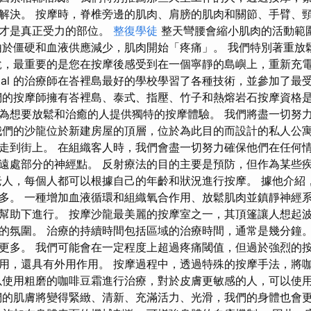
解決。 按摩時，脊椎旁邊的肌肉、肩膀的肌肉和關節、手臂、
些才是真正受力的部位。
整復學徒
整天彎腰會縮小肌肉的活動範
由於僵硬和血液供應減少，肌肉開始「疼痛」。 我們特別著重放
說，最重要的是您在按摩後感受到在一個寧靜的島嶼上，重新充
ental 的治療師在峇裡島最好的學校學習了各種技術，並參加了
們的按摩師擁有峇裡島、泰式、指壓、竹子和熱熔岩石按摩資格是
為想要放鬆和治癒的人提供獨特的按摩體驗。 我們將盡一切努
我們的沙龍位於新建房屋的頂層，位於為此目的而設計的私人公
走到街上。 在組織客人時，我們會盡一切努力確保他們在任何
遠處部分的神經點。 反射療法的目的主要是預防，但作為某些
老人，每個人都可以根據自己的年齡和狀況進行按摩。 據他介紹
多。 一種增加血液循環和組織氧合作用、放鬆肌肉並鎮靜神經
幫助下進行。 按摩沙龍最美麗的按摩室之一，其頂篷讓人想起
的氛圍。 治療的持續時間包括區域的治療時間，通常是幾分鐘。
更多。 我們可能會在一定程度上超過疼痛閾值，但過於強烈的按
用，還具有外用作用。 按摩過程中，透過特殊的按摩手法，將
以使用粗磨的咖啡豆霜進行治療，對於皮膚更敏感的人，可以使
們的肌膚將變得緊緻、清新、充滿活力、光滑，我們的身體也會