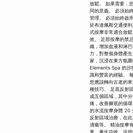
放鬆。 如果需要，
同的意義。 必須始
管理。 必須始終啟用
於布達佩斯交通便利
式按摩非常適合放鬆
效。 足部按摩的禁
織，增加血液和淋巴
力，對整個身體產生
家，沉浸在東方氛圍
Elements S
識和豐富的經驗。 
您應該轉向古老的來
種技巧。 足底反射
成五個區域，其中分
痛，改善腳底的循
的水流按摩身體 2
反射區域治療，在此
潰瘍等。 精油按摩
童、養生功效，這些