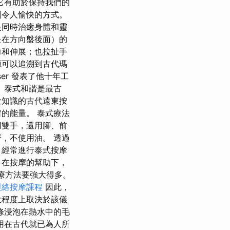
它有助於保持我們的
別令人愉快的方式。
是同時治癒身體和靈
是在方向盤後面）的
力和伸展；也拉扯手
源可以追溯到古代瑪
iser 發表了他十年工
 泰式和諧是最古
位知識的古代遠東按
的能量。 泰式療法
用雙手，還用腳、前
，不使用油。 透過
，經常進行泰式按摩
 在按摩的幫助下，
療方法要強大得多。
經絡按摩課程
因此，
大程度上取決於該儀
條浸泡在熱水中的毛
用在古代就已為人所