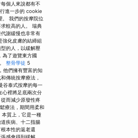
對每個人來說都有不
進一步的 cookie
管理。 我們的按摩院位
求較高的人。 瑞典
陳代謝緩慢也非常有
是強化皮膚的結締組
類型的人，以緩解壓
，為了遊覽東方國
時。
整骨學徒
5
成，他們擁有豐富的知
化和傳統按摩療法，
了曼谷泰式按摩的每一
在心裡將足底兩次分
，從而減少原發性疼
行放鬆療法，期間用柔和
。 本質上，它是一種
膽道疾病、十二指腸
有根本性的返老還
緊張感會得到緩解，