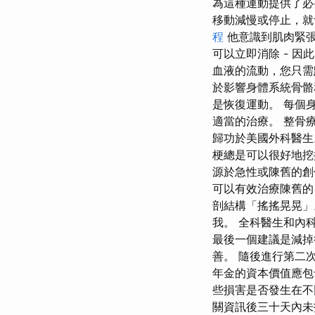
為這種運動提供了必
移動減慢或停止，就
程
他意識到肌肉緊張
可以立即消除 - 
血液的流動，您只需
於影響身體系統骨骼
是恢復運動。 每個
適當的治療。 整骨
歸功於美國外科醫生
梗總是可以很好地挖
源於急性或陳舊的創
可以有效治療陳舊的
剖結構「搖搖晃晃」
我。 全科醫生和內
最後一個建議是減掉
善。 隨後進行第二
年金的資本價值應包
些損害是否發生在不
關資訊後三十天內未