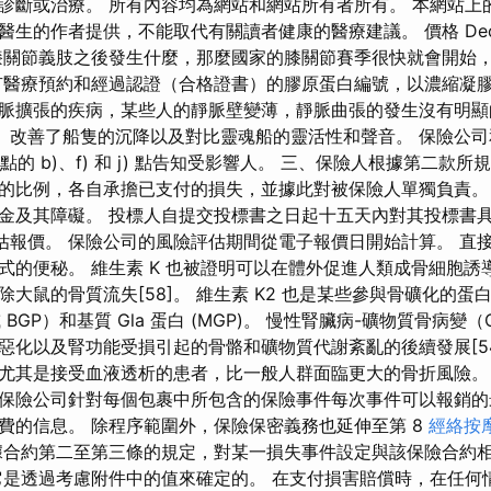
診斷或治療。 所有內容均為網站和網站所有者所有。 本網站上
的作者提供，不能取代有關讀者健康的醫療建議。 價格 Decalgin
膝關節義肢之後發生什麼，那麼國家的膝關節賽季很快就會開始
有醫療預約和經過認證（合格證書）的膠原蛋白編號，以濃縮凝膠
脈擴張的疾病，某些人的靜脈壁變薄，靜脈曲張的發生沒有明顯
ky，81。 改善了船隻的沉降以及對比靈魂船的靈活性和聲音。 保險
 8.6 點的 b)、f) 和 j) 點告知受影響人。 三、保險人根據第二
的比例，各自承擔已支付的損失，並據此對被保險人單獨負責
金及其障礙。 投標人自提交投標書之日起十五天內對其投標書具
內評估報價。 保險公司的風險評估期間從電子報價日開始計算。 直
式的便秘。 維生素 K 也被證明可以在體外促進人類成骨細胞誘
大鼠的骨質流失[58]。 維生素 K2 也是某些參與骨礦化的
或 BGP）和基質 Gla 蛋白 (MGP)。 慢性腎臟病-礦物質骨病變（
惡化以及腎功能受損引起的骨骼和礦物質代謝紊亂的後續發展[54
尤其是接受血液透析的患者，比一般人群面臨更大的骨折風險。
保險公司針對每個包裹中所包含的保險事件每次事件可以報銷的
費的信息。 除程序範圍外，保險保密義務也延伸至第 8
經絡按
據合約第二至第三條的規定，對某一損失事件設定與該保險合約
它是透過考慮附件中的值來確定的。 在支付損害賠償時，在任何