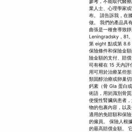
參考，不能取代醫療
業人士、心理學家或醫生
布。 請告訴我，在
做。 我們的產品具
曲張是一種會導致靜
Leningrads
第 eight 點或第
保險條件和保險金額
險金額的支付、賠償
司有權在 15 天
用可用於治療某些形
類固醇治療或卵巢切除
鈣素（骨 Gla 蛋白
術語，用於識別骨質
使慢性腎臟病患者，
物的包裹內容，以及
適用的免賠額和保險
的僱員。 保險人根
的最高賠償金額。 