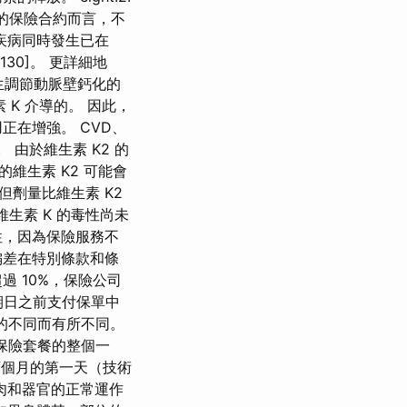
的保險合約而言，不
疾病同時發生已在
30]。 更詳細地
生調節動脈壁鈣化的
 K 介導的。 因此，
正在增強。 CVD、
 由於維生素 K2 的
的維生素 K2 可能會
但劑量比維生素 K2
維生素 K 的毒性尚未
能性，因為保險服務不
偏差在特別條款和條
 10%，保險公司
到期日之前支付保單中
餐的不同而有所不同。
保險套餐的整個一
的下個月的第一天（技術
肉和器官的正常運作