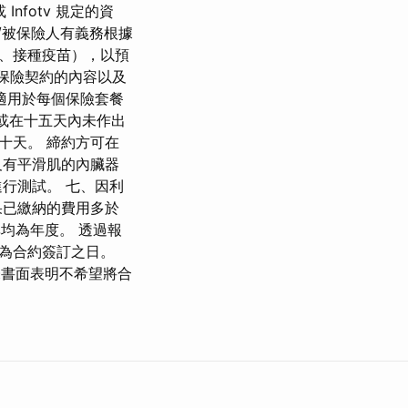
nfotv 規定的資
商/被保險人有義務根據
、接種疫苗），以預
將保險契約的內容以及
適用於每個保險套餐
議或在十五天內未作出
十天。 締約方可在
及有平滑肌的內臟器
行測試。 七、因利
果已繳納的費用多於
均為年度。 透過報
為合約簽訂之日。
未書面表明不希望將合