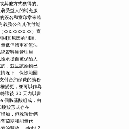
或其他方式獲得的。
隨著受益人的補充服
己的簽名和室印章來確
司有義務公佈其償付能
.xxxxx.xx）查
有關其原因的問題。
取量低但體重卻無法
系統資料庫管理員
風險承擔自被保險人
成的，並且該寵物已
種情況下，保險範圍
支付合約保費的義務
有權變更，並可以作為
讓後 30 天內以書
nine 個胺基酸組成，由
和脫羧形式存在
而增加，但脫羧骨鈣
在葡萄糖和能量代
放。 eight.2.