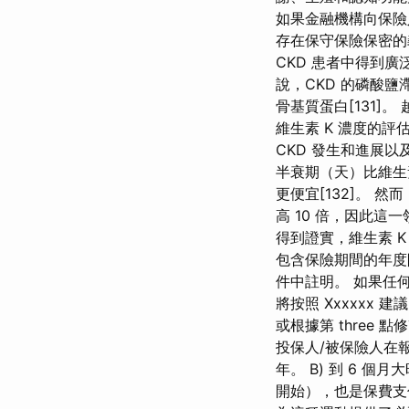
如果金融機構向保險
存在保守保險保密的
CKD 患者中得到廣泛
說，CKD 的磷酸
骨基質蛋白[131]
維生素 K 濃度的評
CKD 發生和進展以及
半衰期（天）比維生素
更便宜[132]。 
高 10 倍，因此這
得到證實，維生素 K
包含保險期間的年度
件中註明。 如果任
將按照 Xxxxxx
或根據第 three
投保人/被保險人在
年。 B) 到 6 
開始），也是保費支