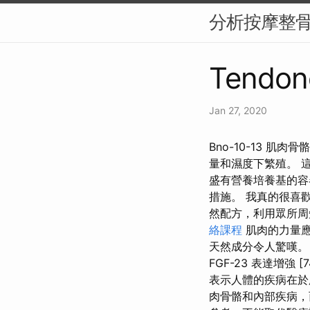
分析按摩整
Tendon
Jan 27, 2020
Bno-10-13 
量和濕度下繁殖。 
盛有營養培養基的容
措施。 我真的很喜
然配方，利用眾所周
絡課程
肌肉的力量應該
天然成分令人驚嘆。 
FGF-23 表達增
表示人體的疾病在於
肉骨骼和內部疾病，