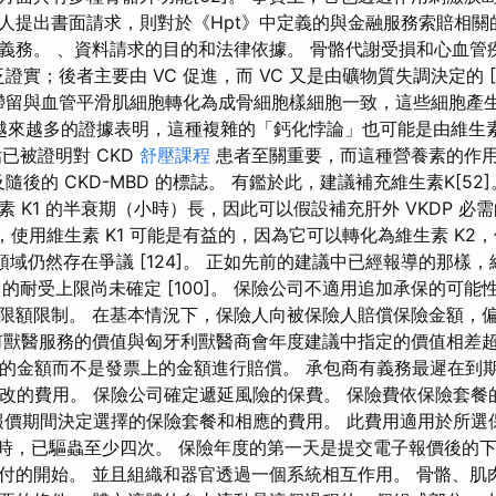
人提出書面請求，則對於《Hpt》中定義的與金融服務索賠相關
義務。 、資料請求的目的和法律依據。 骨骼代謝受損和心血管
證實；後者主要由 VC 促進，而 VC 又是由礦物質失調決定的 [1
鹽滯留與血管平滑肌細胞轉化為成骨細胞樣細胞一致，這些細胞產
。 越來越多的證據表明，這種複雜的「鈣化悖論」也可能是由維生素
估已被證明對 CKD
舒壓課程
患者至關重要，而這種營養素的作用
隨後的 CKD-MBD 的標誌。 有鑑於此，建議補充維生素K[52]。
 K1 的半衰期（小時）長，因此可以假設補充肝外 VKDP 必需
然而，使用維生素 K1 可能是有益的，因為它可以轉化為維生素 K2，
一領域仍然存在爭議 [124]。 正如先前的建議中已經報導的那樣，
 的耐受上限尚未確定 [100]。 保險公司不適用追加承保的可
限額限制。 在基本情況下，保險人向被保險人賠償保險金額，
何獸醫服務的價值與匈牙利獸醫商會年度建議中指定的價值相差超過
 建議的金額而不是發票上的金額進行賠償。 承包商有義務最遲在
 點修改的費用。 保險公司確定遞延風險的保費。 保險費依保險套
報價期間決定選擇的保險套餐和相應的費用。 此費用適用於所選
個月大時，已驅蟲至少四次。 保險年度的第一天是提交電子報價後
付的開始。 並且組織和器官透過一個系統相互作用。 骨骼、肌