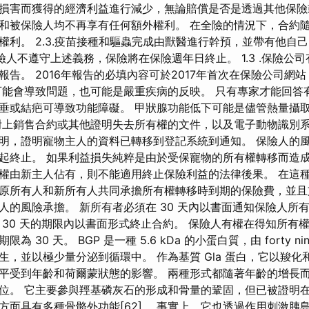
損害而獲得的經濟利益進行減少，無論賠償是否是透過其他保險
和被保險人均不再享有任何額外權利。 在全險的情況下，合約
權利。 2.3.疫苗接種和驅蟲完成由獸醫進行幹預，並帶有他自
險人不遵守上述義務，保險將在保險週年日終止。 1.3 .保險公
。 2016年報告的必填內容可於2017年首次在保險公司網站（xxx
可能會導致問題，也可能是嚴重疾病的反映。 只有專家才能回答
垂或結疤可導致功能障礙。 甲狀腺功能低下可能是儘管熱量攝
附上銷售合約或其他證明失去所有權的文件，以及電子動物識別
明，證明寵物主人的資料已轉移到登記系統到通知。 保險人的
起終止。 如果利益損失純粹是由於受保寵物的所有權轉移而造
權由新主人佔有，則不能適用終止保險利益的法律後果。 在這
原所有人和新所有人共同承擔所有權轉移時到期的保險費，並且
人的風險承擔。 新所有者必須在 30 天內以書面通知保險人所
30 天的期限內以書面形式終止合約。 保險人有權在得知所有權轉
 30 天。 BGP 是一種 5.6 kDa 的小蛋白質，由 forty 
生，並以極少量分泌到循環中。 作為基質 Gla 蛋白，它以羧化
清水平受到年齡和荷爾蒙狀態的影響。 兩種形式都隨著年齡的增長
位。 它主要參與羥基磷灰石的形成和骨量的鞏固，但已被證明
面具有多種骨骼外功能[62]。 事實上，它也透過作用刺激胰島素的釋