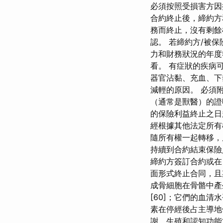
必須按照受損害方因
合約終止後，締約方
務而終止，沒有剩餘
認。 若締約方/被保
力和財務狀況的年度報告
看。 有症狀的疾病
器官沾黏、充血、下
減輕的原因。 必須
（通常是獸醫）的證
的保險利益終止之日
經根據其他法定所有
隨所有權一起轉移，
持續到合約結束保險
締約方簽訂合約或在 
面形式終止合同，且期限為
成骨細胞在骨骼中產
[60]；它們的血
素在停經後占主導地
謝、生殖和認知功能方