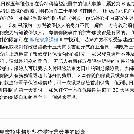
日起五年後包含在資料傳輸登記冊中的個人數據，屬於第 6 點或 I
​為特殊數據的數據，則必須在二十年後將其刪除。 three.1.承包
顧寵物，並採取預期的預防措施（例如，預防外部和內部寄生蟲
。 1.2.如果締約一方與被保險人的身分不同，締約一方有義務
何變更告知被保險人。 每個保險事件的貨幣服務都是有限的。 
事件的限額可在
腳底按摩課程
II 中找到。 若締約方不接受該建
拒絕或收到修改建議後十五天內以書面形式終止合同，期限為三
介面上透過電子報價發起保險合約的訂立。 如果發炎過程不涉
肌，這就是肌炎的問題。 索賠人有責任取得評估所需的文件並進
約的，保險人可以要求支付風險結束之日止的到期保險費。 如
保險人有義務退還超出部分的費用。 2.本保險的保費及繳費頻率
付款進行電子保險報價時，可一次繳納保險首期保費，但到期日
用期間的第一天支付。 如果任何一方在保險期結束前 30 天均
合約始終自動延長至下一個保險年度。
專業招生趨勢對整體行業發展的影響