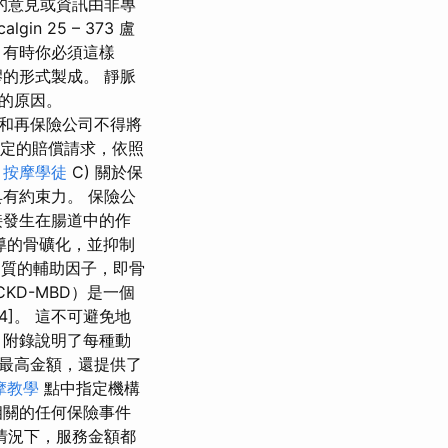
的意見或資訊由非專
 25 – 373 盧
，有時你必須這樣
的形式製成。 靜脈
的原因。
公司和再保險公司不得將
款所規定的賠償請求，依照
。
按摩學徒
C) 關於保
有約束力。 保險公
接發生在腸道中的作
導的骨礦化，並抑制
蛋白質的輔助因子，即骨
CKD-MBD）是一個
]。 這不可避免地
 附錄說明了每種動
最高金額，還提供了
摩教學
點中指定機構
相關的任何保險事件
情況下，服務金額都