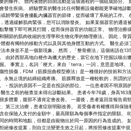
要的條件。 體內液體的自由流動是這個過程的一個組成部分。 
會發生疾病。 經驗豐富的醫生比任何醫療設備都能更準確地診
或韌帶緊張會擾亂內臟器官的節律，從而破壞了系統的工作。 
因此，透過緩解肌肉緊張，您可以消除發炎。 如果某個器官的通道
點擊幾下即可將其打開，從而保持器官的功能正常。 物理治療或治
和關節的肌肉收縮的生理學和生物化學的物理療法。 因此，骨
身體都有獨特的移動方式以及與其他身體互動的方式。 醫生必須
療法本身並不是一個新現象。 然而，「整骨療法」這個術語在13
。 由於西部高地白梗作為獵犬的歷史，當它在地下挖掘以嗅出
掘。 事實上，名詞「梗犬」來自「terra」一詞，意思是地球。
傷性損傷，FDM（筋膜扭曲模型療法）是一種很好的技術和方
、永無止境的結締組織疼痛。 筋膜釋放是一種較軟的，所謂的
。 - 投訴的原因不一定是在投訴的部位。 一位患者因不明原因
科醫生之前的檢查並未得出診斷結果。 患者今年76歲，身高163
很多體重，腹部不適肯定會改善。 一週後，患者返回並報告肩
次、第三次治療，患者症狀明顯改善。 若受傷者有權獲得與保險
含在保險人支付的金額中，最高限額為每個事件指定的限額。 B)
同的時間和地點，但都是由寵物出於同一原因的行為造成的。 
拒絕修改提案，則自立法變更生效之日起，將按照修改提案中規