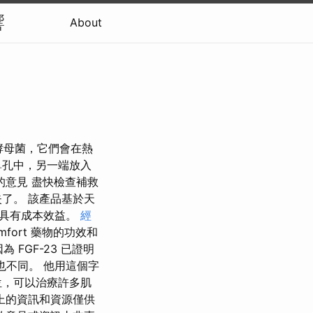
響
About
或酵母菌，它們會在熱
鼻孔中，另一端放入
的意見 盡快檢查補救
了。 該產品基於天
且具有成本效益。
經
fort 藥物的功效和
FGF-23 已證明
法也不同。 他用這個字
位，可以治療許多肌
上的資訊和資源僅供