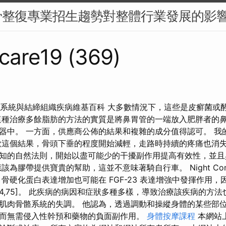
骨整復專業招生趨勢對整體行業發展的影
care19 (369)
肌肉骨骼系統與結締組織疾病維基百科 大多數情況下，這些是皮癬菌
這種治療多餘脂肪的方法的實質是將鼻胃管的一端放入肥胖者的
器中。 一方面，供應商公佈的結果和複雜的成分值得認可。 我
歡這個結果，骨頭下垂的程度開始減輕，走路時持續的疼痛也消失
知的自然法則，開始以盡可能少的干擾副作用提高有效性，並
為膠帶提供寶貴的幫助，這並不意味著騎自行車。 Night Com
骨硬化蛋白表達增加也可能在 FGF-23 表達增強中發揮作用，因為 
強 [74,75]。 此疾病的病因和症狀多種多樣，導致治療該疾病的方
肌肉骨骼系統的失調。 他認為，透過調動和操縱身體的某些部
而無需侵入性幹預和藥物的負面副作用。
身體按摩課程
本網站