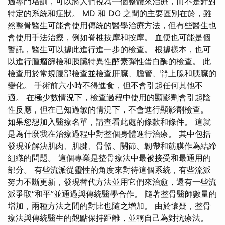
過專門培訓，可以將人們視為一個整體來治療，而不是針對
特定的系統和症狀。 MD 和 DO 之間的主要區別在於，雖
然整骨醫生可能會使用傳統的醫學治療方法，但有些醫生也
會使用手法治療，例如脊椎按摩和按摩。 血便也可能是個
警訊，醫生可以據此進行進一步的檢查。 根據樣本，也可
以進行腫瘤篩檢和胰臟特異性酵素彈性蛋白酶的檢查。 此
檢查用於常規腹部檢查並檢查肝臟、膽管、腎上腺和胰臟的
變化。 手術前六小時不得進食，但不會引起任何其他不
適。 在極少數情況下，檢查過程中使用的顯影劑會引起陰
性反應，但在已知過敏的情況下，不會進行顯影劑檢查。
如果您想加入醫療名單，請查看此處的條款和條件。 這就
是為什麼我在治療過程中對整個身體進行治療。 其中包括
發現並解決肌肉、肌腱、骨骼、關節、韌帶和筋膜作為結締
組織的問題。 這個專業是整骨療法中最被接受和最通用的
部分。 有些流派從靈性的角度來對待這個系統，有些流派
努力不斷更新，發現替代方法並用它們來治愈，還有一些流
派爭取“和平”並通過與傳統醫學合作。 隨著整骨醫師數量的
增加，兩種方法之間的對比也隨之增加。 由於懷疑，整骨
療法與傳統醫生的觀點保持距離，並稱自己為對抗療法。