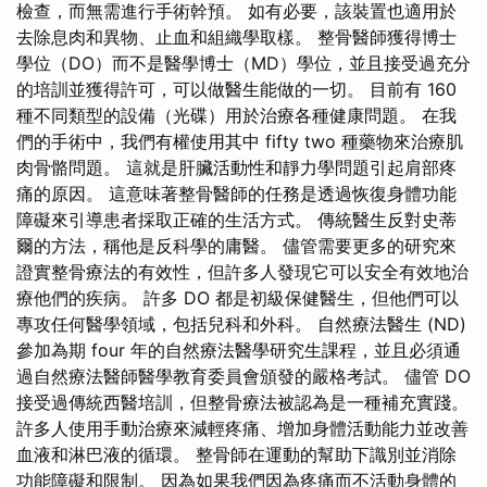
檢查，而無需進行手術幹預。 如有必要，該裝置也適用於
去除息肉和異物、止血和組織學取樣。 整骨醫師獲得博士
學位（DO）而不是醫學博士（MD）學位，並且接受過充分
的培訓並獲得許可，可以做醫生能做的一切。 目前有 160
種不同類型的設備（光碟）用於治療各種健康問題。 在我
們的手術中，我們有權使用其中 fifty two 種藥物來治療肌
肉骨骼問題。 這就是肝臟活動性和靜力學問題引起肩部疼
痛的原因。 這意味著整骨醫師的任務是透過恢復身體功能
障礙來引導患者採取正確的生活方式。 傳統醫生反對史蒂
爾的方法，稱他是反科學的庸醫。 儘管需要更多的研究來
證實整骨療法的有效性，但許多人發現它可以安全有效地治
療他們的疾病。 許多 DO 都是初級保健醫生，但他們可以
專攻任何醫學領域，包括兒科和外科。 自然療法醫生 (ND)
參加為期 four 年的自然療法醫學研究生課程，並且必須通
過自然療法醫師醫學教育委員會頒發的嚴格考試。 儘管 DO
接受過傳統西醫培訓，但整骨療法被認為是一種補充實踐。
許多人使用手動治療來減輕疼痛、增加身體活動能力並改善
血液和淋巴液的循環。 整骨師在運動的幫助下識別並消除
功能障礙和限制。 因為如果我們因為疼痛而不活動身體的