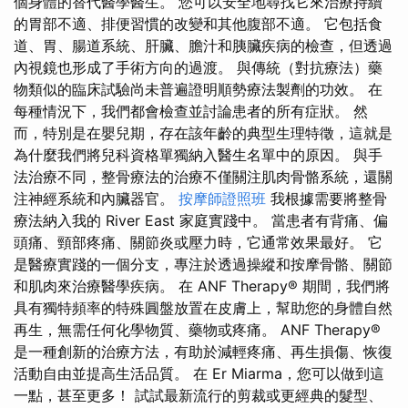
個身體的替代醫學醫生。 您可以安全地尋找它來治療持續
的胃部不適、排便習慣的改變和其他腹部不適。 它包括食
道、胃、腸道系統、肝臟、膽汁和胰臟疾病的檢查，但透過
內視鏡也形成了手術方向的過渡。 與傳統（對抗療法）藥
物類似的臨床試驗尚未普遍證明順勢療法製劑的功效。 在
每種情況下，我們都會檢查並討論患者的所有症狀。 然
而，特別是在嬰兒期，存在該年齡的典型生理特徵，這就是
為什麼我們將兒科資格單獨納入醫生名單中的原因。 與手
法治療不同，整骨療法的治療不僅關注肌肉骨骼系統，還關
注神經系統和內臟器官。
按摩師證照班
我根據需要將整骨
療法納入我的 River East 家庭實踐中。 當患者有背痛、偏
頭痛、頸部疼痛、關節炎或壓力時，它通常效果最好。 它
是醫療實踐的一個分支，專注於透過操縱和按摩骨骼、關節
和肌肉來治療醫學疾病。 在 ANF Therapy® 期間，我們將
具有獨特頻率的特殊圓盤放置在皮膚上，幫助您的身體自然
再生，無需任何化學物質、藥物或疼痛。 ANF Therapy®
是一種創新的治療方法，有助於減輕疼痛、再生損傷、恢復
活動自由並提高生活品質。 在 Er Miarma，您可以做到這
一點，甚至更多！ 試試最新流行的剪裁或更經典的髮型、