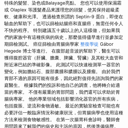
特殊的髮髻、染色或Balayage亮點。 您也可以使用保濕霜
或 Olaplex 等護髮產品來護理您的頭髮，使其保持超級柔
軟、健康和光澤。 透過檢查所謂的 Septin-9 蛋白，即使在
驗血的幫助下，也可以篩檢結腸癌和直腸癌，無需任何令人
不快的程序。 特別建議五十歲以上的人這樣做，但如果我
們的家族中有這種疾病的病史，那麼值得儘早進行並參加定
期篩檢測試。 癌症篩檢由胃腸病學家
整復學徒
Gábor
Hegede 博士等進行。 在腹部超音波的幫助下，醫生可以
獲得腹腔器官（肝臟、膽囊、脾臟、腎臟）及其較大血管和
附近淋巴結的準確影像。 此測試可以快速檢測單一器官的
變化，例如膽結石、腹部囊腫和膿腫以及腫瘤。 由於我們
胃部不適的原因可能有很多，因此絕對值得先諮詢我們的家
庭醫生。 根據我們的投訴和他自己的調查，他將轉介給適
當的專家。 不僅有嚴重的胃部問題，我們還可以求助於胃
腸病專家。 他的專業領域包括影響消化器官的所有疾病，
包括腹脹、逆流和食物過敏。 最近的實驗室檢查可能也有
必要評估一般臨床情況和健康狀況，但胃腸病學也使用這種
方法來檢測食物敏感性。 在第一次腸胃科會診時，醫師會
用問題來了解我們的病史和主訴的原因，然後準備病歷。