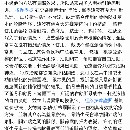
不過他的方法有實際效果，所以越來越多人開始對他感興
趣。
按摩學徒
在史蒂爾博士的時代，醫學遠沒有今天那麼
先進。 由於衛生條件不發達、缺乏當今使用的藥物以及基
本的診斷程序，遠沒有像今天這樣精確的干預措施。 當時
使用的藥物包括砒霜、蓖麻油、威士忌、鴉片等。 在缺乏
深入了解的情況下，這些藥物被用於毫無根據的情況，並且
常常在沒有措施的情況下使用。 截肢不僅在創傷病例中很
常見，而且在肌肉骨骼疾病中也很常見。 然後，根據受影
響的部位，治療結締組織，活動關節，幫助器官自由活動，
改善呼吸功能，刺激靜脈和淋巴流動，治療顱骨系統或活動
神經。 每次治療都從健康評估開始，您可以在其中繪製出
功能變化的身體區域。 很常見的是，投訴區域只是針對更
遙遠問題的補償機制的結果。 顱骨整骨術的目標是脊椎直
至骶骨和顱骨 - 總體而言，所謂的在顱骶系統中－刺激液體
的自由流動，並在出現異常時恢復它。
經絡按摩證照
基於
這個想法，安德魯·泰勒·斯蒂爾開發了一種極其有效的治療
方法，並將其命名為整骨療法。 骨骼生長會導致關節端的
形狀、關節端之間的關係、關節囊的張力改變。 它們的逐
漸生長進一步損害軟骨表面並阻礙關節的運動。 疼痛導致