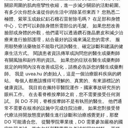
關節周圍的肌肉痙攣性收縮，進一步減少關節的活動範圍。
有多少次你想永遠從你的生活中消除某些東西？ 您熟悉二
極體、紫翠玉或釹釔鋁石榴石雷射除毛嗎？ 在足部和身體
中心，它們可以剃除身體所需部位的毛髮。 如果您想改善
臉部或身體的外觀，他們還可以透過鑽石微晶磨皮和減少治
療來進行臉部護理，結合最好的設備來滿足您的需求。 服
用順勢療法藥物並不能取代諮詢醫生、確定診斷和建議的健
康生活方式。 閱讀患者資訊傳單或詢問您的醫生或藥劑師
有關風險和副作用的資訊。 如果您的症狀在醫生或藥劑師
規定的時間內沒有改善或惡化，請務必告訴您的醫生或藥劑
師。 我是 uvea.hu 的創始人，這是一個治療眼科疾病的網
站。 每個人都應該獲得可理解的、真實的、有來源標記的
健康資訊。 我目前在佩特菲醫院運作 - 國家事故研究所的
眼科工作。 在去看脊椎按摩師之前，您不需要接受任何測
試。 與 DO 不同，脊椎按摩師不是有執照的醫生。 他們通
常不需要在核准的設施中完成住院治療。 如果您對接受替
代療法持開放態度的醫生進行診斷和治療感覺更好，那麼
DO 可能適合您。 從醫學院畢業後，DO 需要參加嚴格的國