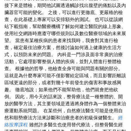
接下來是體檢，期間他試圖透過觸診找出腹壁的痛點以及內
臟器官可能的變化。 之後，可以進行更徹底、更嚴格的檢
查，在此基礎上專家可以安排額外的測試。 也可以從該網
站下載指南，幫助醫療機構了解如何建立醫院的線上形象、
使用社交網路時應遵守哪些規則以及數位醫療領域的未來展
望。 當患有某種疾病的患者來找我時，我會對其進行檢
查，確定最佳治療方案，然後討論如何過上健康的生活方
式，以預防未來的問題。 內科是一門涉及面非常廣的治療
活動，它處理影響整個人體的疾病，並對人體進行整體檢
查。 根據他的哲學，他檢查全身可能與問題有關的部分。
這就是為什麼專家可能不僅影響給定區域，而且影響距離該
區域更遠的部分，或者對幾十年前發生的傷害和事故感興
趣。 徹底地說；如果他們不能幫助他，他們就會把他砍
倒。 因此，用今天的話來說，整骨療法是一種整體的、開
放的醫學方法，其主要領域是透過將身體作為一個整體來治
療運動系統問題。 在某些州，自然療法醫生可能是使用自
然和順勢療法方法來診斷和治療患者的初級保健醫生。
經
絡按摩課程
雖然許多醫生也使用替代療法，但整骨醫生經