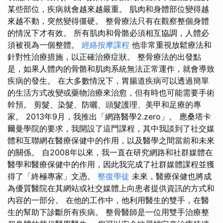
某些部位，疾病就會越來越嚴重。 肌肉和身體部位變得越
來越不動，突然變得僵硬。 整骨療法只有在觀察整個身體
的情況下才有效。 所有肌肉和骨骼必須相互協調，人體必
須被視為一個整體。
經絡按摩課程
他非常重視放鬆療法和
針對性治療措施，以正確治療症狀。 整骨療法的出發點
是，如果人體內的骨骼和肌肉系統無法正常運作，就會導致
疾病的發生。 在大多數情況下，胃腸道疾病可以透過簡單
的生活方式改變或藥物治療來治愈，但有時也可能需要手術
幹預。 剪髮、染髮、防曬、頭髮護理、美甲和足療的專
家。 2013年9月，我推出「網路醫學2.zero」。 應桑塔卡
爾曼學院的要求，我開設了這門課程，其中我談到了社交媒
體和互聯網在醫療保健中的作用，以及醫學之間當前和未來
的關係。 自2008年以來，我一直在研究網路和社群媒體在
醫學和醫療保健中的作用，因此我完成了社群媒體課程並獲
得了「終極專家」文憑。
整復學徒
未來，醫療保健也將成
為優質醫院在其網站或社交媒體上向患者提供資訊的方式和
內容的一部分。 在他的工作中，他利用醫生的雙手，在醫
生的幫助下診斷所有疾病。 整骨醫師是一位用雙手治療整