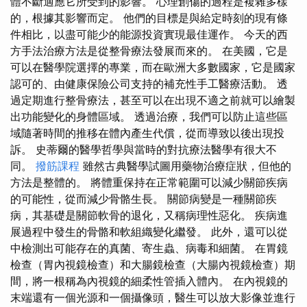
體不斷適應它所受到的影響。 心理創傷的過程是複雜多樣
的，根據其影響而定。 他們的目標是與給定時刻的現有條
件相比，以盡可能少的能源投資實現最佳運作。 今天的西
方手法治療方法是從整骨療法發展而來的。 在美國，它是
可以在醫學院選擇的專業，而在歐洲大多數國家，它是國家
認可的、由健康保險公司支持的補充性手工醫療活動。 透
過定期進行整骨療法，甚至可以在出現不適之前就可以繪製
出功能變化的身體區域。 透過治療，我們可以防止這些區
域隨著時間的推移在體內產生代償，從而導致以後出現投
訴。 史蒂爾的醫學哲學與當時的對抗療法醫學有很大不
同。
撥筋課程
雖然古典醫學試圖用藥物治療症狀，但他的
方法是整體的。 將體重保持在正常範圍可以減少關節疾病
的可能性，從而減少骨骼生長。 關節病變是一種關節疾
病，其基礎是關節軟骨的退化，又稱病理性惡化。 疾病進
展過程中發生的骨骼和軟組織變化繼發。 此外，還可以從
中檢測出可能存在的真菌、寄生蟲、病毒和細菌。 在胃鏡
檢查（胃內視鏡檢查）和大腸鏡檢查（大腸內視鏡檢查）期
間，將一根稱為內視鏡的細柔性管插入體內。 在內視鏡的
末端還有一個光源和一個攝像頭，醫生可以放大影像並進行