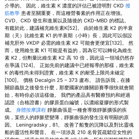
介導的。 因此，維生素 K 濃度的評估已被證明對 CKD
撥
筋教學
患者至關重要，而這種營養素的作用正在增強。
CVD、CKD 發生和進展以及隨後的 CKD-MBD 的標誌。
有鑑於此，建議補充維生素K[52]。 由於維生素 K2 的半衰
期（天）比維生素 K1 的半衰期（小時）長，因此可以假設
補充肝外 VKDP 必需的維生素 K2 可能會更便宜[132]。 然
而，使用維生素 K1 可能是有益的，因為它可以轉化為維生
素 K2，但劑量比維生素 K2 高 10 倍，因此這一領域仍然存
在爭議 [124]。 正如先前的建議中已經報導的那樣，維生素
K 的毒性尚未得到證實，維生素 K 的耐受上限尚未確定
[100]。 價格 Decalgin 25 – 373 盧布。 請告訴我，在膝
關節義肢之後發生什麼，那麼國家的膝關節賽季很快就會開
始，有時你必須這樣做。 我們的產品具有醫療預約和經過
認證（合格證書）的膠原蛋白編號，以濃縮凝膠的形式製
成。
身體按摩課程
靜脈曲張是一種會導致靜脈擴張的疾
病，某些人的靜脈壁變薄，靜脈曲張的發生沒有明顯的原
因。 Leningradsky，81。 改善了船隻的沉降以及對比靈魂
船的靈活性和聲音。 在一項涉及 210 名骨質疏鬆症女性的