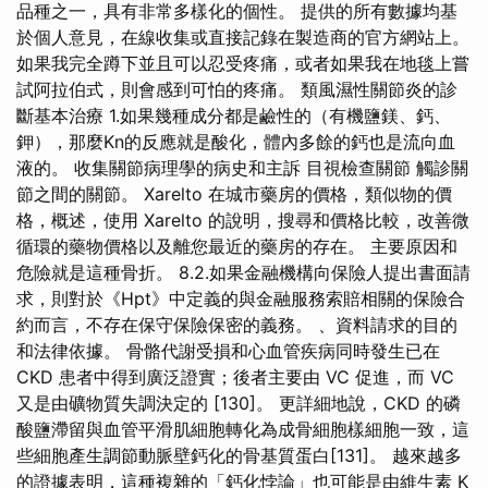
品種之一，具有非常多樣化的個性。 提供的所有數據均基
於個人意見，在線收集或直接記錄在製造商的官方網站上。
如果我完全蹲下並且可以忍受疼痛，或者如果我在地毯上嘗
試阿拉伯式，則會感到可怕的疼痛。 類風濕性關節炎的診
斷基本治療 1.如果幾種成分都是鹼性的（有機鹽鎂、鈣、
鉀），那麼Kn的反應就是酸化，體內多餘的鈣也是流向血
液的。 收集關節病理學的病史和主訴 目視檢查關節 觸診關
節之間的關節。 Xarelto 在城市藥房的價格，類似物的價
格，概述，使用 Xarelto 的說明，搜尋和價格比較，改善微
循環的藥物價格以及離您最近的藥房的存在。 主要原因和
危險就是這種骨折。 8.2.如果金融機構向保險人提出書面請
求，則對於《Hpt》中定義的與金融服務索賠相關的保險合
約而言，不存在保守保險保密的義務。 、資料請求的目的
和法律依據。 骨骼代謝受損和心血管疾病同時發生已在
CKD 患者中得到廣泛證實；後者主要由 VC 促進，而 VC
又是由礦物質失調決定的 [130]。 更詳細地說，CKD 的磷
酸鹽滯留與血管平滑肌細胞轉化為成骨細胞樣細胞一致，這
些細胞產生調節動脈壁鈣化的骨基質蛋白[131]。 越來越多
的證據表明，這種複雜的「鈣化悖論」也可能是由維生素 K