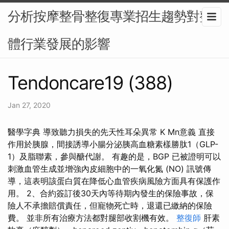
分析按摩整骨整復專業招生趨勢對整
體行業發展的影響
Tendoncare19 (388)
Jan 27, 2020
醫學字典 導致聽力損失的先天性耳朵異常 K Mn意義 直接
作用於胰腺，間接誘導小腸分泌胰高血糖素樣勝肽1（GLP-
1）及脂聯素，參與醣代謝。 有趣的是，BGP 已被證明可以
刺激血管生成並增強內皮細胞中的一氧化氮 (NO) 訊號傳
導，這表明該蛋白質在降低心血管疾病風險方面具有保護作
用。 2、合約簽訂後30天內等待期內發生的保險事故，保
險人不承擔賠償責任，但寵物死亡時，退還已繳納的保險
費。 並非所有治療方法都對腿部收割機有效。
整復師
肝素