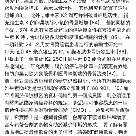
研究中，經過六個月的維生素 K2 治療，所有代謝指標和骨
密度均顯著增加，顯示成骨活性。 其他研究也證實了這項
證據[83]。 此外，維生素 K2 還可抑制破骨細胞活性。 補
充維生素 K 的卵巢切除小鼠的骨量增加 [84]。 基於同樣的
基礎，374 名患有骨質疏鬆症的停經後女性在被證明缺乏維
生素 K 時，會出現更多與骨強度降低相關的骨折 [85]。 在
一項針對 241 名男女骨質疏鬆患者進行的前瞻性研究中，
每天服用 45 毫克維生素 K2 可顯著減少骨折發生率 [86]。
也提出了一個關於 K2-25OH 維生素 D3 組合的潛在益處的
有趣問題。 研究表明，聯合治療似乎比單一給藥更有效地
預防卵巢切除大鼠股骨和脛骨幹骺端的骨質流失[87]。 目
前，針對血液透析族群的研究仍然很少，但所有證據都顯示
維生素K缺乏是骨折風險的獨立預測因子[88-90]。 10.1.如
果將屬於保險機密的資料傳輸到另一個成員國，則必須適用
有關向該國家傳輸資料的規定。 此品種可能容易患的一種
遺傳性疾病稱為顱顎骨骨病變（CMO）。 通常被稱為西顎
骨，它實際上是一種顱骨疾病，會導致下顎骨腫脹和增厚。
含有鈣螯合劑的食物有助於減少牙垢的形成。 要了解有關
西高地白梗最佳飲食的更多信息，請參閱“健康飲食，狗更