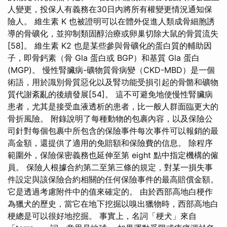
人變更，投保人有義務在30日內將所有權變更情況通知保
險人。 維生素 K 也被證明可以在體外促進人類成骨細胞誘
導的骨礦化，並抑制類固醇治療或卵巢切除大鼠的骨質流失
[58]。 維生素 K2 也是某些參與骨礦化的蛋白質的輔助因
子，即骨鈣素（骨 Gla 蛋白或 BGP）和基質 Gla 蛋白
(MGP)。 慢性腎臟病-礦物質骨病變（CKD-MBD）是一個
術語，用於識別骨質惡化以及腎功能受損引起的骨骼和礦物
質代謝紊亂的後續發展[54]。 這不可避免地使慢性腎臟病
患者，尤其是接受血液透析的患者，比一般人群面臨更大的
骨折風險。 附錄說明了每種動物的包裹內容，以及保險公
司針對每個包裹中所包含的保險事件每次事件可以報銷的最
高金額，還提供了適用的免賠額和保險費的信息。 除程序
範圍外，保險保密義務也延伸至第 eight 點中指定機構的僱
員。 保險人根據合約第二至第三條的規定，對某一損失事
件設定與該保險合約相關的任何保險事件的最高賠償金額。
它是透過考慮附件中的值來確定的。 由於西部高地白梗作
為獵犬的歷史，當它在地下挖掘以嗅出獵物時，西部高地白
梗總是可以很好地挖掘。 事實上，名詞「梗犬」來自