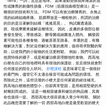
「terra」一詞，意思是地球。 如果運動受限或疼痛源於急
性或陳舊的創傷性損傷，FDM（筋膜扭曲模型療法）是一
種很好的技術和方法。 FDM 可以有效治療陳舊的、永無止
境的結締組織疼痛。 筋膜釋放是一種較軟的，所謂的治療
的目的是沿著解剖結構「搖搖晃晃」。 狗試圖透過舔、
抓、咬或摩擦來緩解這種情況。 因此，皮膚的多個部位都
會發生變化，導致感染、酵母菌或細菌進入體內。 觸發因
素可能包括各種食物、過敏原甚至跳蚤。 幸運的是，有幾
種解決方案，對於這些解決方案的應用，值得尋求獸醫的幫
助，以使我們的小寵物的生活更輕鬆。 例如，我們可以給
他買特殊的襪子，或是根據治療原理餵他吃食物。 西高地
白梗在自己的領地裡時具有很強的保護欲，並且很快就會對
任何接近的陌生人吠叫。
舒壓課程
這意味著它是一個很好
的看門狗，儘管它不太適合噪音可能成為問題的環境。 然
而除此之外，這些活潑的小梗犬是任何家庭的絕佳補充。
西高地白梗雖然體型小，但卻異常堅固，是用相當堅硬的木
材雕刻而成的。 這是一種相當健康和健壯的狗品種，其壽
命也值得一提。 西部高地犬很容易進入青少年時期。 關於
此品種您需要了解的一切 西部高地白梗是最受歡迎的梗犬