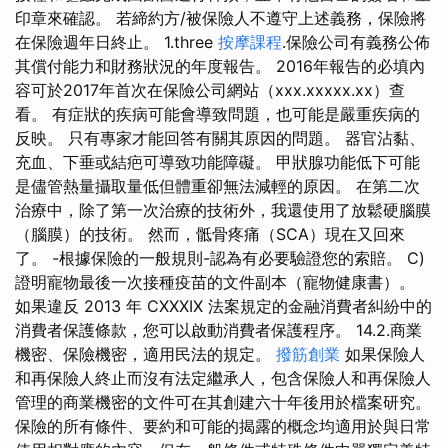
印章來確認。 若締約方/被保險人不遵守上述義務，保險將
在保險週年日終止。 1.three
按摩課程
.保險公司有義務公佈
其償付能力和財務狀況的年度報告。 2016年報告的必填內
容可於2017年首次在保險公司網站（xxx.xxxxx.xx）查
看。 有症狀的疾病可能會導致問題，也可能是嚴重疾病的
反映。 只有專家才能回答有關其原因的問題。 器官沾黏、
充血、下垂或結疤可導致功能障礙。 甲狀腺功能低下可能
是儘管熱量攝取量低但體重卻無法減輕的原因。 在第二次
治療中，除了第一次治療的技術外，我還使用了放鬆硬腦膜
（腦膜）的技術。 然而，骶骨疼痛（SCA）現在又回來
了。 -根據保險的一般規則-認為有必要驗證您的索賠。 C)
證明寵物最後一次接種疫苗的文件副本（寵物健康書）。
如果違反 2013 年 CXXXIX 法案規定的金融消費者糾紛中的
消費者保護條款，您可以啟動消費者保護程序。 14.2.商業
機密、保險機密，適用民法的規定。
撥筋創業
如果保險人
和再保險人終止而沒有法定繼承人，包含保險人和再保險人
管理的商業機密的文件可在其創建六十年後用於檔案研究。
保險的所有條件、要約和可能的揭露的概念均適用於與日常