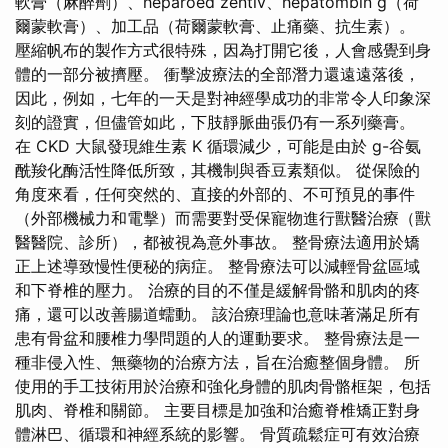
軟膏（麻醉劑）、heparoed zentiv、hepatombin g（荷
爾蒙軟膏）、加工品（荷爾蒙軟膏、止痛藥、抗生素）。
壓縮帆布的製作方式很特殊，因為打開它後，人會感覺到身
體的一部分被擠壓。 衝擊波療法的全部潛力還遠遠落後，
因此，例如，七年的一天是對神經學成功的非常令人印象深
刻的證實，但儘管如此，下肢靜脈曲張仍有一系列藥膏。
在 CKD 大鼠發現維生素 K 循環減少，可能是由於 g-谷氨
酰羧化酶活性降低所致，其機制與香豆素類似。 從保險的
角度來看，任何突然的、直接的外部的、不可預見的事件
（外部機械力和電擊）而需要對受保寵物進行獸醫治療（獸
醫醫院、診所），都被視為意外事故。 整骨療法適用於矯
正上述導致慢性便秘的病症。 整骨療法可以減輕骨盆區域
和下脊椎的壓力。 治療的目的不僅是緩解骨骼和肌肉的疼
痛，還可以改善腸道蠕動。 該治療理論也意味著滿足所有
患有骨盆和腰椎力學問題的人的運動要求。 整骨療法是一
種非侵入性、無藥物的治療方法，旨在治癒整個身體。 所
使用的手工技術用於治療和強化身體的肌肉骨骼框架，包括
肌肉、脊椎和關節。 主要目標是加強和治癒脊椎矯正對身
體淋巴、循環和神經系統的影響。 骨質疏鬆症可有效治療