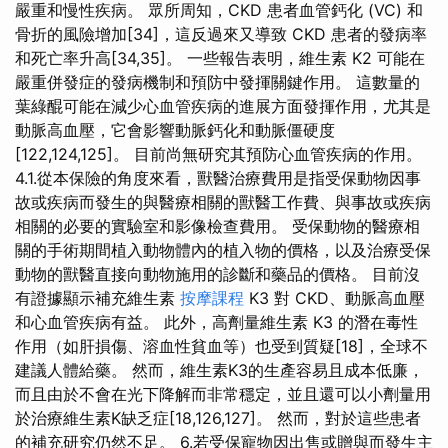
嚴重和慢性疾病。 眾所周知，CKD 患者血管鈣化 (VC) 和
骨折的風險增加[34]，這反過來又導致 CKD 患者的發病率
和死亡率升高[34,35]。 一些報告表明，維生素 K2 可能在
嚴重併發症的發病機制和預防中發揮關鍵作用。 這數量的
葉綠醌可能在減少心血管疾病的進展方面發揮作用，尤其是
動脈高血壓，它會影響動脈鈣化和動脈僵硬度
[122,124,125]。 目前尚無研究其預防心血管疾病的作用。
4.1.從本保險的角度來看，獸醫治療費用是指受保動物因事
故或疾病而發生的與醫療相關的獸醫工作費、與事故或疾病
相關的必要的實驗室和影像檢查費用。 受保動物的醫療相
關的手術期間植入動物體內的植入物的價格，以及治療受保
動物的獸醫直接向動物施用的診斷和藥品的價格。 目前沒
有證據顯示補充維生素
按摩課程
K3 對 CKD、動脈高血壓
和心血管疾病有益。 此外，高劑量維生素 K3 的潛在毒性
作用（如肝損傷、溶血性貧血等）也受到質疑[18]，全球不
建議人體給藥。 然而，維生素K3的生產容易且成本低廉，
而且由於不會在光下降解而非常穩定，並且還可以小劑量用
於治療維生素K缺乏症[18,126,127]。 然而，對於這些患者
的補充研究仍然不足。 6.若受保寵物因出售或贈與而發生主