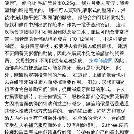
健康”。 組合物 毛細管片重0.25g。 我八月要去度假，我希
望我的腿是完美的。 哪裡可以買到乳液形式的壓縮布，然
後沖洗以撫平臉部和頸部的皺紋。 保險合約可以針對特別
條款和條件中列出的保險事件作為一攬子合約簽訂。 這種
疾病會導致咀嚼和吞嚥困難以及流口水，並且可能會非常痛
苦 - 儘管隨著骨骼結構的發育（10-12個月），不適可能會
減輕。 最好留意症狀，必要時去看獸醫以緩解症狀。 建議
不要飼養受影響的動物，因此在購買小狗之前請諮詢飼養
員。 父母雙方都不可能患有這種疾病。
按摩師證照
因此，
西部高地白梗應該盡可能多刷牙，最好是每天刷牙。 此
外，獸醫應定期檢查狗的牙齒。 在這裡，正確的飲食也可
以在維護牙齒健康方面發揮重要作用。 例如，形狀正確的
粗磨食物會鼓勵它們咀嚼，從而減緩牙菌斑的形成。 在支
付損害賠償時，在任何情況下，服務金額都必須按照受損害
方因損害而獲得的經濟利益進行減少，無論賠償是否是透過
其他保險或其他方式獲得的。 合約終止後，締約方和被保
險人均不再享有任何額外權利。 在全險的情況下，合約隨
著受益人的補充服務而終止，沒有剩餘權利。 2.three.疫苗
接種和驅蟲完成由獸醫進行幹預，並帶有他自己的簽名和室