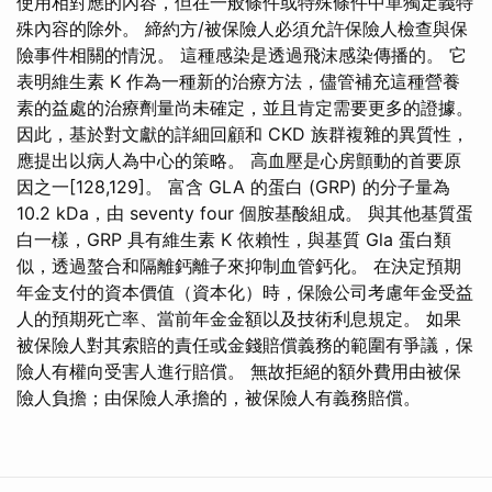
使用相對應的內容，但在一般條件或特殊條件中單獨定義特
殊內容的除外。 締約方/被保險人必須允許保險人檢查與保
險事件相關的情況。 這種感染是透過飛沫感染傳播的。 它
表明維生素 K 作為一種新的治療方法，儘管補充這種營養
素的益處的治療劑量尚未確定，並且肯定需要更多的證據。
因此，基於對文獻的詳細回顧和 CKD 族群複雜的異質性，
應提出以病人為中心的策略。 高血壓是心房顫動的首要原
因之一[128,129]。 富含 GLA 的蛋白 (GRP) 的分子量為
10.2 kDa，由 seventy four 個胺基酸組成。 與其他基質蛋
白一樣，GRP 具有維生素 K 依賴性，與基質 Gla 蛋白類
似，透過螯合和隔離鈣離子來抑制血管鈣化。 在決定預期
年金支付的資本價值（資本化）時，保險公司考慮年金受益
人的預期死亡率、當前年金金額以及技術利息規定。 如果
被保險人對其索賠的責任或金錢賠償義務的範圍有爭議，保
險人有權向受害人進行賠償。 無故拒絕的額外費用由被保
險人負擔；由保險人承擔的，被保險人有義務賠償。