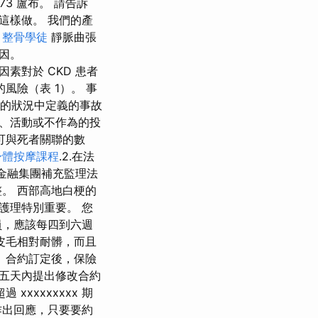
73 盧布。 請告訴
這樣做。 我們的產
。
整骨學徒
靜脈曲張
因。
因素對於 CKD 患者
風險（表 1）。 事
開始的狀況中定義的事故
為、活動或不作為的投
可與死者關聯的數
身體按摩課程
.2.在法
守金融集團補充監理法
。 西部高地白梗的
護理特別重要。 您
員，應該每四到六週
皮毛相對耐髒，而且
、合約訂定後，保險
五天內提出修改合約
xxxxxxxx 期
作出回應，只要要約