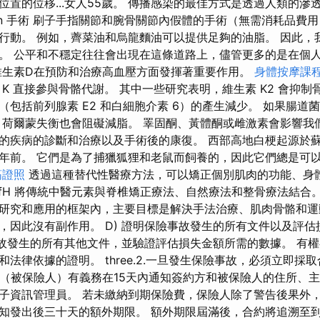
位置的位移...女人55歲。 傳播感染的最佳方式是透過人類的滲
ten 手術 刷子手指關節和腕骨關節內假體的手術（無需消耗品費
行動。 例如，薺菜油和烏龍麵油可以提供足夠的油脂。 因此，
。 公平和不穩定往往會出現在這條道路上，儘管更多的是在個
維生素D在預防和治療高血壓方面發揮著重要作用。
身體按摩課
K 直接參與骨骼代謝。 其中一些研究表明，維生素 K2 會抑
（包括前列腺素 E2 和白細胞介素 6）的產生減少。 如果腸道
，荷爾蒙失衡也會阻礙減脂。 睪固酮、黃體酮或雌激素會影響我
的疾病的診斷和治療以及手術後的康復。 西部高地白梗起源於
年前。 它們是為了捕獵狐狸和老鼠而飼養的，因此它們總是可
筋證照
透過這種替代性醫療方法，可以矯正個別肌肉的功能、身
TfH 將傳統中醫元素與脊椎矯正療法、自然療法和整骨療法結合
研究和應用的框架內，主要目標是解決手法治療、肌肉骨骼和運
，因此沒有副作用。 D) 證明保險事故發生的所有文件以及評
險事故發生的所有其他文件，並驗證評估損失金額所需的數據。 有
法律依據的證明。 three.2.一旦發生保險事故，必須立即採
簽約方（被保險人）有義務在15天內通知簽約方和被保險人的住所、
子資訊管理員。 若未繳納到期保險費，保險人除了警告後果外
知發出後三十天的額外期限。 額外期限屆滿後，合約將追溯至