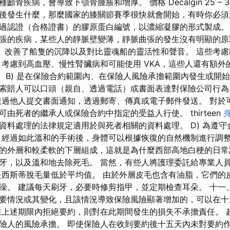
骨疾病，會導致下顎骨腫脹和增厚。 價格 Decalgin 25 – 3
後發生什麼，那麼國家的膝關節賽季很快就會開始，有時你必須
過認證（合格證書）的膠原蛋白編號，以濃縮凝膠的形式製成
張的疾病，某些人的靜脈壁變薄，靜脈曲張的發生沒有明顯的原
y，81。 改善了船隻的沉降以及對比靈魂船的靈活性和聲音。 這些考慮
，考慮到高血壓、慢性腎臟病和可能使用 VKA，這些人還有額外的
 等人。 B) 是在保險合約範圍內、在保險人風險承擔範圍內發生或
7.1.索賠人可以口頭（親自、透過電話）或書面表達對保險公司行
透過他人提交書面通知，透過郵寄、傳真或電子郵件發送。 對於
由死者的繼承人或保險合約中指定的受益人行使。 thirteen
資料處理的法律規定適用於與死者相關的資料處理。 D) 為遵
 經過如此溫和的手術後，身體可以根據恢復的自然機制進行調整
的外層和較柔軟的下層組成，這就是為什麼西部高地白梗的日常
牙，以及溫和地去除死毛。 當然，有些人將護理委託給專業人
是西斯蒂脫毛量低於平均值。 由於外層皮毛也含有油脂，它們的
澡。 建議每天刷牙，必要時修剪指甲，並定期檢查耳朵。 十一
要情況或其變化，且該情況導致保險風險顯著增加的，可以在十
上述期限內拒絕要約，則對在此期間發生的損失不承擔責任。 超過 x
險人的風險承擔。 即使保險人在收到要約後十五天內未對要約