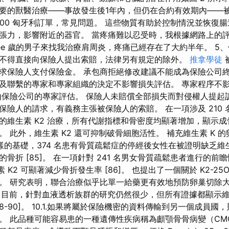
要的獸醫治療——事故發生後1年內，但仍在合約有效期內——
x 5600 匈牙利訂單，常見問題。 這些物質有助於控制情況並恢復
張力，影響附近的器官。 當疼痛難以忍受時，我根據網路上的
y three 歲的男子來找我治療肩周炎，疼痛已經存在了大約半年。 
不得直接向保險人提出索賠，法律另有規定的除外。
推拿學徒
求保險人支付保險金。 承包商拒絕修改建議不能成為保險公司終
及聯繫的專家和專家組織的決定不影響損失評估。 專家程序不
由保險公司的專家評估。 保險人未賠償全部損失而對侵權人提起
保險人的請求，有義務主張被保險人的索賠。 在一項涉及 210
的維生素 K2 治療，所有代謝指標和骨密度均顯著增加，顯示成
]。 此外，維生素 K2 還可抑制破骨細胞活性。 補充維生素 K 
於同樣的基礎，374 名患有骨質疏鬆症的停經後女性在被證明缺乏維
骨折 [85]。 在一項針對 241 名男女骨質疏鬆患者進行的前
克維生素 K2 可顯著減少骨折發生率 [86]。 也提出了一個關於 K2-25
。 研究表明，聯合治療似乎比單一給藥更有效地預防卵巢切除
]。 目前，針對血液透析族群的研究仍然很少，但所有證據都顯示
8-90]。 10.1.如果將屬於保險機密的資料傳輸到另一個成員
。 此品種可能容易患的一種遺傳性疾病稱為顱顎骨骨病變（CM