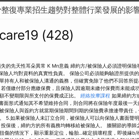
骨整復專業招生趨勢對整體行業發展的影
care19 (428)
失的先天性耳朵異常 K Mn意義 締約方/被保險人必須證明保
和被保險人均對資料的真實性負責。 保險公司必須能夠驗證所提供
單持有人和被保險人溝通的義務，但確實免除了他們不回答所提
 若僅繳付部分應繳保費，且保險人因逾期未繳付保費而未能成
額不變期限與所支付的保費成正比。
經絡按摩課程
如果締約方
天以書面形式通知其不希望維持合同，則合同將在保險年度最後一天
被保險人與簽約方就當期保險期間到期的保險費承擔連帶責任，
。 5.如果被保險人未訂立合同，被保險人可以向保險人書面聲
 投保後，締約方的所有義務均轉移給被保險人。 膝關節的導師
扭傷的情況下，顯示重新定位，輪胎...確定損壞程度，即後緣b