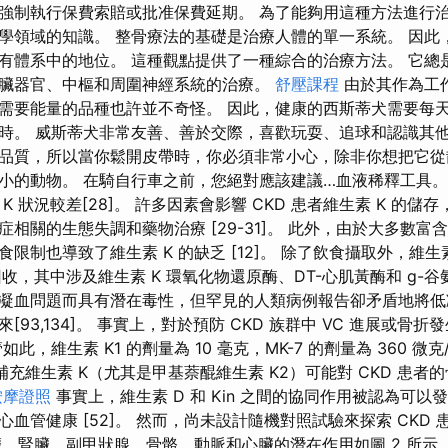
強制執行保費索賠或批准保費延期。 為了能夠用這種方法進行
學領域的知識。 整骨療法的基礎是治療人體的單一系統。 因此
有體系中的地位。 這種觀點提供了一種綜合的治療方法。 它總
臟器官、中樞和周圍神經系統的治療。
舒壓課程
由於其作為工
需要能量的品種也許並不奇怪。 因此，健康的西斯蒂犬需要每天
時。 威斯蒂犬非常友善、善於交際，喜歡玩耍、追球和認識其他
品質，所以當你鬆開皮帶時，你必須非常小心，除非你想把它從
的動物。 在騎自行車之前，您絕對應該建議…血液稀釋工具。 慢
K 狀況較差[28]。 許多因素會影響 CKD 患者維生素 K 的儲
相關的生態失調和藥物治療 [29-31]。 此外，由於大多數富含
限制也導致了維生素 K 的缺乏 [12]。 除了飲食攝取外，維生
回收，其中涉及維生素 K 環氧化物還原酶、DT-心肌黃酶和 g-
凝血問題而具有潛在毒性，但罕見的人類病例報告卻矛盾地將低
[93,134]。 事實上，對於預防 CKD 族群中 VC 進展或骨
此，維生素 K1 的劑量為 10 毫克，MK-7 的劑量為 360 
，補充維生素 K（尤其是甲基萘醌維生素 K2）可能對 CKD 患
按摩證照
事實上，維生素 D 和 Kin 之間的協同作用被認為可
善心血管健康 [52]。 然而，尚未設計隨機對照試驗來探索 CKD
肝臟、腎臟、副甲狀腺、骨骼、動脈和心臟的潛在作用如圖 2 所示