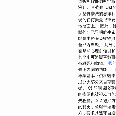
骨折和背部切割地板
液）。 外翻的 Os
了整骨療法的思維和
現的任何擔憂很重要
他層面上。 因此，
體外）已證明維生素 
能是由於骨吸收物質
會成為障礙。 此外
衝擊和心理創傷引起
其歷史可追溯至數百
被殺死的動物。
撥
矯正內臟的功能。 
專業基本上仍在醫學
成分大部分來自草藥
據。 C) 證明保
的指示也被視為目的和
失程度。 2.2.
的變更，並報告給電
方，要求其遵守自通