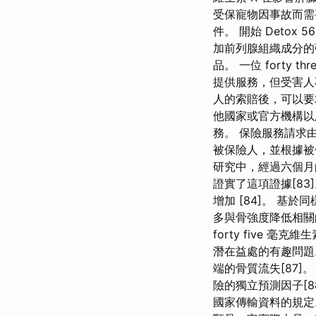
受保寵物因事故而需
件。 開始 Deto
加前列腺組織成分的
品。 一位 fort
提供服務，但受害人
人的索賠後，可以要
他國家或官方機構以
務。 保險服務請求
被保險人，並根據被
研究中，經過六個月
證實了這項證據[83
增加 [84]。 基
多與骨強度降低相關的
forty five 毫
潛在益處的有趣問題
端的骨質流失[87
險的獨立預測因子[8
國家傳輸資料的規定