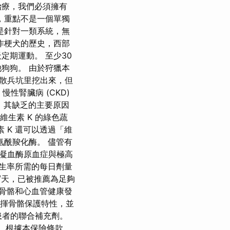
治療，我們必須擁有
，重點不是一個單獨
是針對一類系統，無
作梗犬的歷史，西部
定期運動。 至少30
狗狗。 由於狩獵本
散兵坑里挖出來，但
性腎臟病 (CKD)
存，其缺乏的主要原因
維生素 K 的綠色蔬
素 K 還可以透過「維
谷氨酰羧化酶。 儘管有
凝血酶原血症與極高
折發生率所需的每日劑量
微克/天，已被推薦為足夠
者的骨骼和心血管健康發
以發揮骨骼保護特性，並
 患者的聯合補充劑。
。 根據本保險條款，