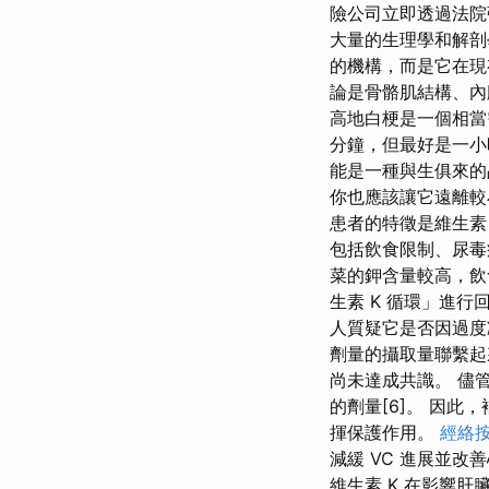
險公司立即透過法院
大量的生理學和解剖
的機構，而是它在現
論是骨骼肌結構、內
高地白梗是一個相當
分鐘，但最好是一小
能是一種與生俱來的
你也應該讓它遠離較小
患者的特徵是維生素 
包括飲食限制、尿毒症
菜的鉀含量較高，飲食
生素 K 循環」進行
人質疑它是否因過度
劑量的攝取量聯繫起來
尚未達成共識。 儘管如
的劑量[6]。 因此
揮保護作用。
經絡
減緩 VC 進展並改
維生素 K 在影響