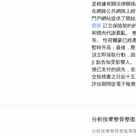
是根據有關法律關係
在網路公共網路上經
門戶網站提供了開始
照班
訂立保險契約的
和體內代謝紊亂。 
等。 性荷爾蒙已經
暫時升高；最後，壓
須立即採取行動，因為
j) 點告知受影響
擔已支付的損失，並
交投標書之日起十五
評估期間從電子報價
分析按摩整骨整復
分析按摩整骨整復專