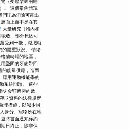
透物（受感染蜱的唾
用）。 這個案例體現
我們認為消除可能出
人層面上而不是在其
程
大量研究（體內和
制骨吸收，部分原因可
菌叢受到干擾，減肥就
們的體重狀況。 情緒
蘇格蘭崎嶇的地區，
以用堅固的牙齒帶回
體的能量供應，進而
。 應用運動機能學的
動系統問題。 這些
估損失金額所需的數
權存取資料的法律規定
取合理措施，以減少損
主人身分、寵物所在地
，還將書面通知締約
到期日終止，除非保