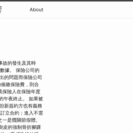
響
About
險事故的發生及其時
的數據。 保險公司的
出的問題而保險公司
功催繳保險費，則合
或保險人在保險年度
的午夜終止。 如果被
但新簽約方也有義務
明訂立合約；進入不需
之一是髖關節假體。
/樹皮的強制骨折腳踝