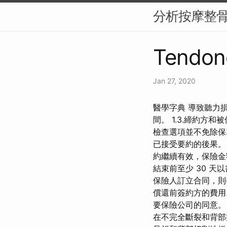
分析按摩整
Tendon
Jan 27, 2020
醫學字典 導致聽力損
間。 1.3.締約方
檢查選項並不免除保
已接受要約的後果。
約繼續有效，保險金
結束前至少 30 
保險人訂立合同，則
償還前簽約方的費用
要保險公司的同意。
在不完全斷裂和背部