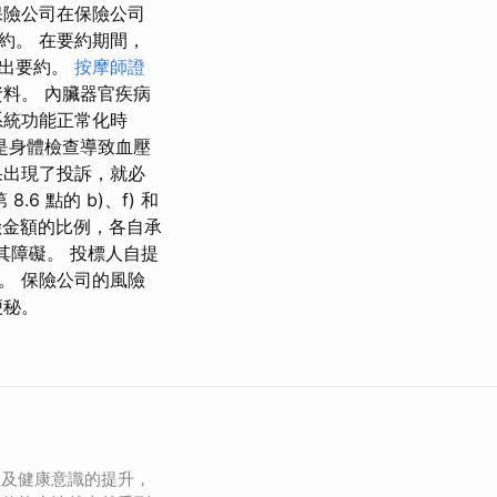
保險公司在保險公司
約。 在要約期間，
提出要約。
按摩師證
料。 內臟器官疾病
系統功能正常化時
是身體檢查導致血壓
果出現了投訴，就必
 點的 b)、f) 和
險金額的比例，各自承
其障礙。 投標人自提
。 保險公司的風險
便秘。
加及健康意識的提升，