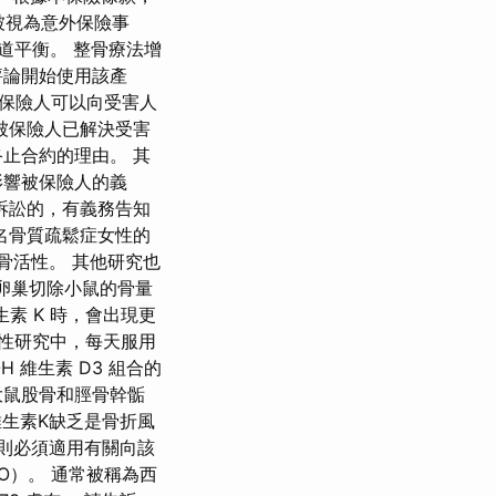
被視為意外保險事
腸道平衡。 整骨療法增
評論開始使用該產
5、保險人可以向受害人
被保險人已解決受害
止合約的理由。 其
影響被保險人的義
訴訟的，有義務告知
 名骨質疏鬆症女性的
骨活性。 其他研究也
的卵巢切除小鼠的骨量
生素 K 時，會出現更
瞻性研究中，每天服用
OH 維生素 D3 組合的
大鼠股骨和脛骨幹骺
維生素K缺乏是骨折風
國，則必須適用有關向該
O）。 通常被稱為西