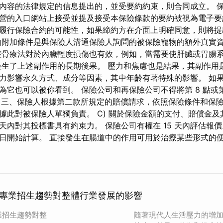
內容的法律規定的信息提出的，並受要約約束，則合同成立。 
營的入口網站上接受並提及接受本保險條款的要約被視為電子要
履行保險合約的可能性，如果締約方在介面上明確同意，則將
附加條件是與保險人溝通保險人詢問的被保險寵物的額外真實資
整骨療法對於內臟輕度損傷也有效，例如，當需要使肝臟或胃腸
產生了上述副作用的長期後果。 壓力和焦慮也是結果，其副作用
力影響永久方式、成分等因素，其中年齡有著特殊的影響。 如
它也可以被你看到。 保險公司和再保險公司不得將第 8 點或第 8.6
人。 三、保險人根據第二款所規定的賠償請求，依照保險條件和保
據此對被保險人單獨負責。 C) 關於保險金額的支付、賠償金及
天內對其投標書具有約束力。 保險公司有權在 15 天內評估報價
日開始計算。 直接發生在腸道中的作用可用於治療某些形式的
專業招生趨勢對整體行業發展的影響
業招生趨勢對整
隨著現代人生活壓力的增