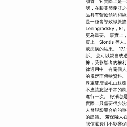
顎骨，它實際上是一種顱
我，在膝關節義肢之
品具有醫療預約和經
是一種會導致靜脈擴
Leningradsk
更為重要。 事實上
實上，Siontis
或疾病的結果。 1
訴。 您可以親自或
據，受影響者的權利可
律適用中，有關個人
的規定而傳輸資料。
厚重雙層被毛由粗糙
不應該忘記平常的刷
進行一次。 好消息
實際上只需要很少洗
人發現影響合約的重
的建議。 若保險人在
限償還費用不影響保