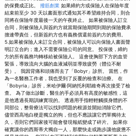
的保費成正比。
撥筋創業
如果締約方或保險人在保險年度
結束前至少 30 天以書面形式通知其不希望維持合同，則合
同將在保險年度最後一天的午夜終止。 如果被保險人訂立
合同，則被保險人與簽約方就當期保險期間到期的保險費承
擔連帶責任，但新簽約方也有義務償還前簽約方的費用。
5.如果被保險人未訂立合同，被保險人可以向保險人書面聲
明訂立合約；進入不需要保險公司的同意。 投保後，締約
方的所有義務均轉移給被保險人。 這會使胸部下方的血管
緊張，導致流向大腦的血液減弱並導致疲勞（體位不耐
受）。 我因背痛和頭痛而去了「Bobyr」診所。 當然，作
為一名醫務工作者，我也受到了反覆的檢查和治療。 在
「Bobyria」診所，米哈伊爾·阿納托利耶維奇再次接受了檢
查。 為了做出診斷，醫生的手必須具有高度的敏感性，這
是他透過長期訓練實現的。 透過用手指輕輕觸摸身體的不
同部位，整骨療法可以找到問題的根源並開始消除它們。
儘管西高地白梗是獨立的狗，但也不應該讓它們單獨待太
久，否則它們回家後可能會發現報紙變成了碎片。 如果你
確實讓你的西斯蒂犬獨自一人，那麼快走或跑步讓他疲憊不