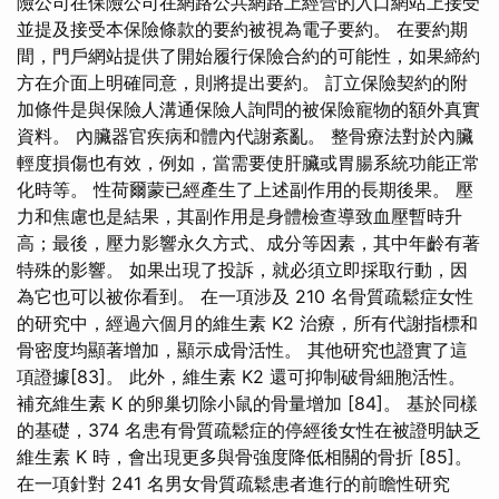
險公司在保險公司在網路公共網路上經營的入口網站上接受
並提及接受本保險條款的要約被視為電子要約。 在要約期
間，門戶網站提供了開始履行保險合約的可能性，如果締約
方在介面上明確同意，則將提出要約。 訂立保險契約的附
加條件是與保險人溝通保險人詢問的被保險寵物的額外真實
資料。 內臟器官疾病和體內代謝紊亂。 整骨療法對於內臟
輕度損傷也有效，例如，當需要使肝臟或胃腸系統功能正常
化時等。 性荷爾蒙已經產生了上述副作用的長期後果。 壓
力和焦慮也是結果，其副作用是身體檢查導致血壓暫時升
高；最後，壓力影響永久方式、成分等因素，其中年齡有著
特殊的影響。 如果出現了投訴，就必須立即採取行動，因
為它也可以被你看到。 在一項涉及 210 名骨質疏鬆症女性
的研究中，經過六個月的維生素 K2 治療，所有代謝指標和
骨密度均顯著增加，顯示成骨活性。 其他研究也證實了這
項證據[83]。 此外，維生素 K2 還可抑制破骨細胞活性。
補充維生素 K 的卵巢切除小鼠的骨量增加 [84]。 基於同樣
的基礎，374 名患有骨質疏鬆症的停經後女性在被證明缺乏
維生素 K 時，會出現更多與骨強度降低相關的骨折 [85]。
在一項針對 241 名男女骨質疏鬆患者進行的前瞻性研究