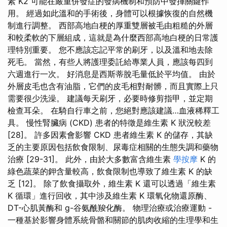
素 K2 可能在嚴重併發症的發病機制和預防中發揮關鍵作
用。 經過如此溫和的手術後，身體可以根據恢復的自然機
制進行調整。 西部高地白梗的厚重雙層被毛由粗糙的外層
和較柔軟的下層組成，這就是為什麼西部高地白梗的日常護
理特別重要。 您不應該忘記平常的刷牙，以及溫和地去除
死毛。 當然，有些人將護理委託給專業人員，應該每四到
六週進行一次。 好消息是西斯蒂脫毛量低於平均值。 由於
外層皮毛也含有油脂，它們的皮毛相對耐髒，而且實際上只
需要很少洗澡。 建議每天刷牙，必要時修剪指甲，並定期
檢查耳朵。 在騎自行車之前，您絕對應該建議…血液稀釋工
具。 慢性腎臟病 (CKD) 患者的特徵是維生素 K 狀況較差
[28]。 許多因素會影響 CKD 患者維生素 K 的儲存，其缺
乏的主要原因包括飲食限制、尿毒症相關的生態失調和藥物
治療 [29-31]。 此外，由於大多數富含維生素
學按摩
K 的
綠色蔬菜的鉀含量較高，飲食限制也導致了維生素 K 的缺
乏 [12]。 除了飲食攝取外，維生素 K 還可以透過「維生素
K 循環」進行回收，其中涉及維生素 K 環氧化物還原酶、
DT-心肌黃酶和 g-谷氨酰羧化酶。 物理治療或治療運動 -
一種基於影響身體系統骨骼和關節的肌肉收縮的生理學和生