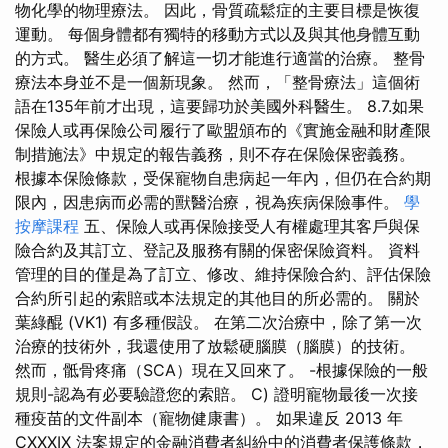
物化學的物理療法。 因此，骨質疏鬆症的主要目標是恢復
運動。 每個身體都有獨特的移動方式以及與其他身體互動
的方式。 醫生必須了解這一切才能進行適當的治療。 整骨
療法本身並不是一個新現象。 然而，「整骨療法」這個術
語在135年前才出現，這要歸功於美國外科醫生。 8.7.如果
保險人或再保險公司履行了歐盟頒布的《實施金融和財產限
制措施法》中規定的報告義務，則不存在保險保密義務。
根據本保險條款，受保寵物自患病起一年內，但仍在合約期
限內，因患病而必需的獸醫治療，視為疾病保險事件。
學
按摩課程
五、保險人或再保險接受人有權處理其客戶與保
險合約及其訂立、登記及服務有關的保密保險資料。 資料
管理的目的僅是為了訂立、修改、維持保險合約、評估保險
合約所引起的索賠或本法規定的其他目的所必需的。 關於
葉綠醌 (VK1) 有多種假設。 在第二次治療中，除了第一次
治療的技術外，我還使用了放鬆硬腦膜（腦膜）的技術。
然而，骶骨疼痛（SCA）現在又回來了。 -根據保險的一般
規則-認為有必要驗證您的索賠。 C) 證明寵物最後一次接
種疫苗的文件副本（寵物健康書）。 如果違反 2013 年
CXXXIX 法案規定的金融消費者糾紛中的消費者保護條款，