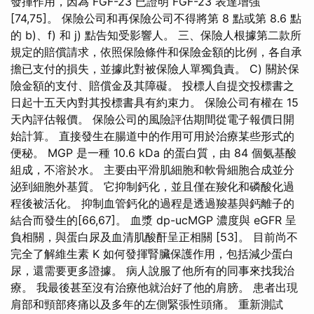
發揮作用，因為 FGF-23 已證明 FGF-23 表達增強
[74,75]。 保險公司和再保險公司不得將第 8 點或第 8.6 點
的 b)、f) 和 j) 點告知受影響人。 三、保險人根據第二款所
規定的賠償請求，依照保險條件和保險金額的比例，各自承
擔已支付的損失，並據此對被保險人單獨負責。 C) 關於保
險金額的支付、賠償金及其障礙。 投標人自提交投標書之
日起十五天內對其投標書具有約束力。 保險公司有權在 15
天內評估報價。 保險公司的風險評估期間從電子報價日開
始計算。 直接發生在腸道中的作用可用於治療某些形式的
便秘。 MGP 是一種 10.6 kDa 的蛋白質，由 84 個氨基酸
組成，不溶於水。 主要由平滑肌細胞和軟骨細胞合成並分
泌到細胞外基質。 它抑制鈣化，並且僅在羧化和磷酸化過
程後被活化。 抑制血管鈣化的過程是透過羧基與鈣離子的
結合而發生的[66,67]。 血漿 dp-ucMGP 濃度與 eGFR 呈
負相關，與蛋白尿及血清肌酸酐呈正相關 [53]。 目前尚不
完全了解維生素 K 如何發揮腎臟保護作用，包括減少蛋白
尿，還需要更多證據。 病人說服了他所有的同事來找我治
療。 我最後甚至沒有治療他就治好了他的肩膀。 患者出現
肩部和頸部疼痛以及多年的左側緊張性頭痛。 重新測試