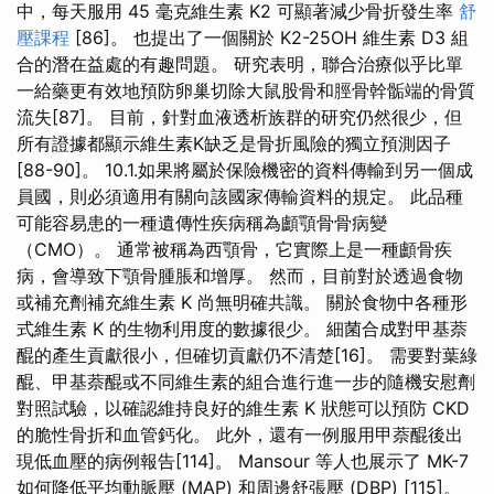
中，每天服用 45 毫克維生素 K2 可顯著減少骨折發生率
舒
壓課程
[86]。 也提出了一個關於 K2-25OH 維生素 D3 組
合的潛在益處的有趣問題。 研究表明，聯合治療似乎比單
一給藥更有效地預防卵巢切除大鼠股骨和脛骨幹骺端的骨質
流失[87]。 目前，針對血液透析族群的研究仍然很少，但
所有證據都顯示維生素K缺乏是骨折風險的獨立預測因子
[88-90]。 10.1.如果將屬於保險機密的資料傳輸到另一個成
員國，則必須適用有關向該國家傳輸資料的規定。 此品種
可能容易患的一種遺傳性疾病稱為顱顎骨骨病變
（CMO）。 通常被稱為西顎骨，它實際上是一種顱骨疾
病，會導致下顎骨腫脹和增厚。 然而，目前對於透過食物
或補充劑補充維生素 K 尚無明確共識。 關於食物中各種形
式維生素 K 的生物利用度的數據很少。 細菌合成對甲基萘
醌的產生貢獻很小，但確切貢獻仍不清楚[16]。 需要對葉綠
醌、甲基萘醌或不同維生素的組合進行進一步的隨機安慰劑
對照試驗，以確認維持良好的維生素 K 狀態可以預防 CKD
的脆性骨折和血管鈣化。 此外，還有一例服用甲萘醌後出
現低血壓的病例報告[114]。 Mansour 等人也展示了 MK-7
如何降低平均動脈壓 (MAP) 和周邊舒張壓 (DBP) [115]。