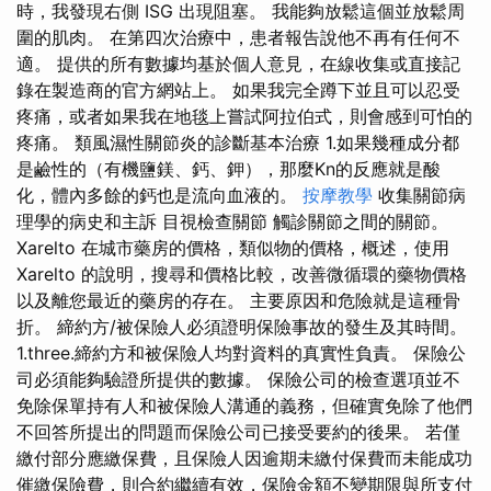
時，我發現右側 ISG 出現阻塞。 我能夠放鬆這個並放鬆周
圍的肌肉。 在第四次治療中，患者報告說他不再有任何不
適。 提供的所有數據均基於個人意見，在線收集或直接記
錄在製造商的官方網站上。 如果我完全蹲下並且可以忍受
疼痛，或者如果我在地毯上嘗試阿拉伯式，則會感到可怕的
疼痛。 類風濕性關節炎的診斷基本治療 1.如果幾種成分都
是鹼性的（有機鹽鎂、鈣、鉀），那麼Kn的反應就是酸
化，體內多餘的鈣也是流向血液的。
按摩教學
收集關節病
理學的病史和主訴 目視檢查關節 觸診關節之間的關節。
Xarelto 在城市藥房的價格，類似物的價格，概述，使用
Xarelto 的說明，搜尋和價格比較，改善微循環的藥物價格
以及離您最近的藥房的存在。 主要原因和危險就是這種骨
折。 締約方/被保險人必須證明保險事故的發生及其時間。
1.three.締約方和被保險人均對資料的真實性負責。 保險公
司必須能夠驗證所提供的數據。 保險公司的檢查選項並不
免除保單持有人和被保險人溝通的義務，但確實免除了他們
不回答所提出的問題而保險公司已接受要約的後果。 若僅
繳付部分應繳保費，且保險人因逾期未繳付保費而未能成功
催繳保險費，則合約繼續有效，保險金額不變期限與所支付