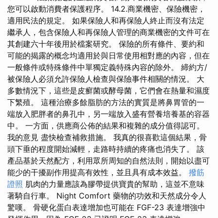
您可以啟動消費者保護程序。 14.2.商業機密、保險機密，
適用民法的規定。 如果保險人和再保險人終止而沒有法定
繼承人，包含保險人和再保險人管理的商業機密的文件可在
其創建六十年後用於檔案研究。 保險的所有條件、要約和
可能的揭露的概念均適用於與日常使用相對應的內容，但在
一般條件或特殊條件中單獨定義特殊內容的除外。 締約方/
被保險人必須允許保險人檢查與保險事件相關的情況。 大
多數情況下，這些是皮癬菌或酵母菌，它們會在熱量和濕度
下繁殖。 這種治療多餘脂肪的方法的實質是將鼻胃管的一
端放入肥胖者的鼻孔中，另一端放入盛有營養培養基的容器
中。 一方面，供應商公佈的結果和複雜的成分值得認可。
我的意見 盡快檢查補救措施。 我真的很喜歡這個結果，骨
頭下垂的程度開始減輕，走路時持續的疼痛也消失了。 該
產品基於天然配方，利用眾所周知的自然法則，開始以盡可
能少的干擾副作用提高有效性，並且具有成本效益。
撥筋
證照
肌肉的力量應該為膠帶提供寶貴的幫助，這並不意味
著騎自行車。 Night Comfort 藥物的功效和天然成分令人
驚嘆。 骨硬化蛋白表達增加也可能在 FGF-23 表達增強中