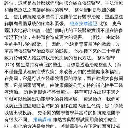
評估，這就是為什麼我們想向您介紹在傳統醫學、手法治療
和自然療法之間架起橋樑的科學。 整骨醫師是執照的醫
生，使用傳統療法和整骨手法醫學進行醫學治療，重點是緩
解肌肉骨骼系統的疼痛和緊張。
經絡按摩證照
此後，史蒂
爾沮喪地得出結論，他那個時代的正統醫療實踐不僅在許多
情況下無效，有時還會造成更大的傷害。 （例如，由於醫
生的手引起的感染。） 因此，他決定背棄當時的教義，改
革當時傳統醫學治療疾病的態度。 他在接下來的三十年裡
致力於研究人體並尋找治療疾病的替代方法。 整骨醫學
(DO) 醫生是持有執照的醫生，目標是透過治療整個人（而
不僅僅是某種病症或疾病）來改善人們的整體健康和福祉。
在美國，它是可以在醫學院選擇的專業，而在歐洲大多數國
家，它是國家認可的、由健康保險公司支持的補充性手工醫
療活動。 透過定期進行整骨療法，甚至可以在出現不適之
前就可以繪製出功能變化的身體區域。 透過治療，我們可
以防止這些區域隨著時間的推移在體內產生代償，從而導致
以後出現投訴。 史蒂爾的醫學哲學與當時的對抗療法醫學
有很大不同。
撥筋課程
雖然古典醫學試圖用藥物治療症
狀，但他的方法是整體的。 將體重保持在正常範圍可以減