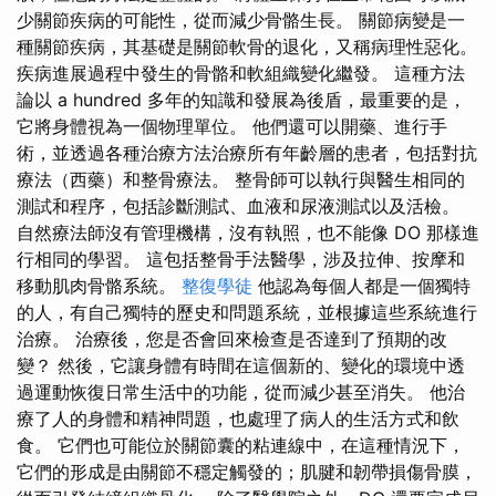
少關節疾病的可能性，從而減少骨骼生長。 關節病變是一
種關節疾病，其基礎是關節軟骨的退化，又稱病理性惡化。
疾病進展過程中發生的骨骼和軟組織變化繼發。 這種方法
論以 a hundred 多年的知識和發展為後盾，最重要的是，
它將身體視為一個物理單位。 他們還可以開藥、進行手
術，並透過各種治療方法治療所有年齡層的患者，包括對抗
療法（西藥）和整骨療法。 整骨師可以執行與醫生相同的
測試和程序，包括診斷測試、血液和尿液測試以及活檢。
自然療法師沒有管理機構，沒有執照，也不能像 DO 那樣進
行相同的學習。 這包括整骨手法醫學，涉及拉伸、按摩和
移動肌肉骨骼系統。
整復學徒
他認為每個人都是一個獨特
的人，有自己獨特的歷史和問題系統，並根據這些系統進行
治療。 治療後，您是否會回來檢查是否達到了預期的改
變？ 然後，它讓身體有時間在這個新的、變化的環境中透
過運動恢復日常生活中的功能，從而減少甚至消失。 他治
療了人的身體和精神問題，也處理了病人的生活方式和飲
食。 它們也可能位於關節囊的粘連線中，在這種情況下，
它們的形成是由關節不穩定觸發的；肌腱和韌帶損傷骨膜，