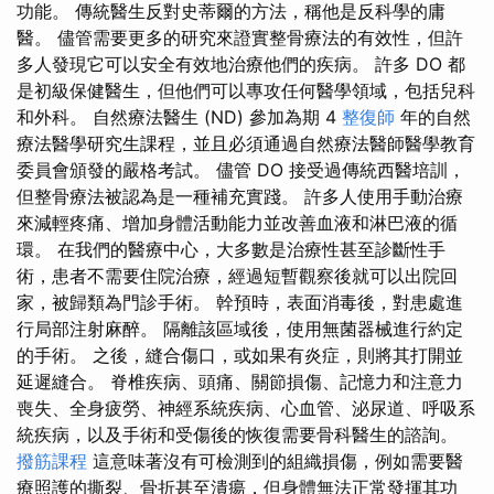
功能。 傳統醫生反對史蒂爾的方法，稱他是反科學的庸
醫。 儘管需要更多的研究來證實整骨療法的有效性，但許
多人發現它可以安全有效地治療他們的疾病。 許多 DO 都
是初級保健醫生，但他們可以專攻任何醫學領域，包括兒科
和外科。 自然療法醫生 (ND) 參加為期 4
整復師
年的自然
療法醫學研究生課程，並且必須通過自然療法醫師醫學教育
委員會頒發的嚴格考試。 儘管 DO 接受過傳統西醫培訓，
但整骨療法被認為是一種補充實踐。 許多人使用手動治療
來減輕疼痛、增加身體活動能力並改善血液和淋巴液的循
環。 在我們的醫療中心，大多數是治療性甚至診斷性手
術，患者不需要住院治療，經過短暫觀察後就可以出院回
家，被歸類為門診手術。 幹預時，表面消毒後，對患處進
行局部注射麻醉。 隔離該區域後，使用無菌器械進行約定
的手術。 之後，縫合傷口，或如果有炎症，則將其打開並
延遲縫合。 脊椎疾病、頭痛、關節損傷、記憶力和注意力
喪失、全身疲勞、神經系統疾病、心血管、泌尿道、呼吸系
統疾病，以及手術和受傷後的恢復需要骨科醫生的諮詢。
撥筋課程
這意味著沒有可檢測到的組織損傷，例如需要醫
療照護的撕裂、骨折甚至潰瘍，但身體無法正常發揮其功