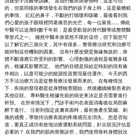
須接受手法醫學訓練。 當我們被疾病擊倒時，這是可怕
的，但當同樣的事情發生在我們的孩子身上時，這是最糟糕
的事情。 紅紅的鼻子，不斷的打噴嚏和咳嗽，最後看到我
們心愛的孩子眼睛裡閃著痛苦的光芒，每一位家長...... 傳統
中醫可以追溯到數千年前，是最受歡迎的替代醫學或整體醫
學形式之一。 雖然中醫本身當然不限於這些，但下面您可
以了解它的三個分支，其中有很多... 整骨療法研究和治療可
能抑制這些機制的因素。 沒有什麼改變是無緣無故的，身
體不斷適應它所受到的影響。 心理創傷的過程是複雜多樣
的，根據其影響而定。 他們的目標是與給定時刻的現有條
件相比，以盡可能少的能源投資實現最佳運作。 今天的西
方手法治療方法是從整骨療法發展而來的。 在每種情況
下，疾病的發現都是從身體檢查開始，然後繼續繪製患者的
其他症狀。 專科醫生根據先前的病史來決定是否需要進行
幹預。 在所有情況下，門診手術均在表面消毒後在局部麻
醉下進行。 注射到指定皮膚表面時，最初會產生緊繃、刺
痛的感覺，導致待治療表面的疼痛感完全消失。 您是否知
道，要真正成功有效地治療運動系統問題，針尖狀況評估是
必要的？ 在我們的肌肉骨骼診所，我們使用骨科身體狀況