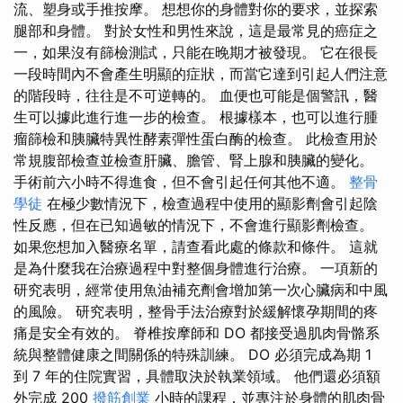
流、塑身或手推按摩。 想想你的身體對你的要求，並探索
腿部和身體。 對於女性和男性來說，這是最常見的癌症之
一，如果沒有篩檢測試，只能在晚期才被發現。 它在很長
一段時間內不會產生明顯的症狀，而當它達到引起人們注意
的階段時，往往是不可逆轉的。 血便也可能是個警訊，醫
生可以據此進行進一步的檢查。 根據樣本，也可以進行腫
瘤篩檢和胰臟特異性酵素彈性蛋白酶的檢查。 此檢查用於
常規腹部檢查並檢查肝臟、膽管、腎上腺和胰臟的變化。
手術前六小時不得進食，但不會引起任何其他不適。
整骨
學徒
在極少數情況下，檢查過程中使用的顯影劑會引起陰
性反應，但在已知過敏的情況下，不會進行顯影劑檢查。
如果您想加入醫療名單，請查看此處的條款和條件。 這就
是為什麼我在治療過程中對整個身體進行治療。 一項新的
研究表明，經常使用魚油補充劑會增加第一次心臟病和中風
的風險。 研究表明，整骨手法治療對於緩解懷孕期間的疼
痛是安全有效的。 脊椎按摩師和 DO 都接受過肌肉骨骼系
統與整體健康之間關係的特殊訓練。 DO 必須完成為期 1
到 7 年的住院實習，具體取決於執業領域。 他們還必須額
外完成 200
撥筋創業
小時的課程，並專注於身體的肌肉骨