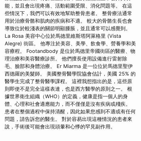
能，並且會出現疼痛、活動範圍受限、消化問題等。 在這
些情況下，我們可以有效地幫助整骨患者。 整骨療法通常
用於治療骨骼和肌肉的疾病和不適。 較大的骨骼生長也會
導致位於較淺表的關節明顯腫脹，並且通常可以感覺到。
La Rosa 美容中心位於馬德里維斯塔阿萊格里 (Vista
Alegre) 街區。 他專注於美容、美學、飲食學、營養學和美
容療程。 Footandbody 是位於馬德里帝國街區的醫療、物
理治療和美容醫療診所。 他們擅長使用設備進行雷射除
毛、臉部和身體治療。 Er Miarma 是一位位於馬德里聖伊
西德羅的美髮師。 美國整骨醫學院協會估計，美國 25% 的
醫學生完成了整骨醫學課程。 這裡我想指出的是，這些原
則即使不是完全這樣表達，也是西方醫學的原則之一。 根
據世界衛生組織（WHO）的定義，健康是指一個人的身
體、心理和社會適應能力，而不僅僅是沒有疾病或殘疾。
患者在整個過程中保持清醒，因此如果您感到不適或有任何
問題，請告訴您的醫生。 對於容易出現這種情況的患者來
說，手術後可能會出現頭暈和心悸的罕見副作用。