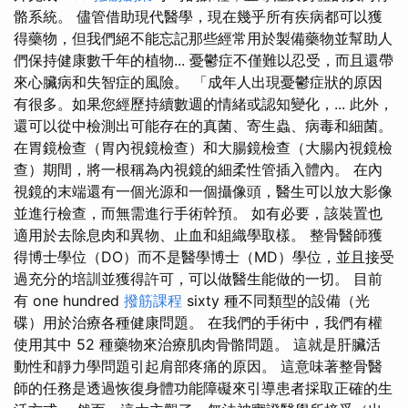
骼系統。 儘管借助現代醫學，現在幾乎所有疾病都可以獲
得藥物，但我們絕不能忘記那些經常用於製備藥物並幫助人
們保持健康數千年的植物... 憂鬱症不僅難以忍受，而且還帶
來心臟病和失智症的風險。 「成年人出現憂鬱症狀的原因
有很多。如果您經歷持續數週的情緒或認知變化，... 此外，
還可以從中檢測出可能存在的真菌、寄生蟲、病毒和細菌。
在胃鏡檢查（胃內視鏡檢查）和大腸鏡檢查（大腸內視鏡檢
查）期間，將一根稱為內視鏡的細柔性管插入體內。 在內
視鏡的末端還有一個光源和一個攝像頭，醫生可以放大影像
並進行檢查，而無需進行手術幹預。 如有必要，該裝置也
適用於去除息肉和異物、止血和組織學取樣。 整骨醫師獲
得博士學位（DO）而不是醫學博士（MD）學位，並且接受
過充分的培訓並獲得許可，可以做醫生能做的一切。 目前
有 one hundred
撥筋課程
sixty 種不同類型的設備（光
碟）用於治療各種健康問題。 在我們的手術中，我們有權
使用其中 52 種藥物來治療肌肉骨骼問題。 這就是肝臟活
動性和靜力學問題引起肩部疼痛的原因。 這意味著整骨醫
師的任務是透過恢復身體功能障礙來引導患者採取正確的生