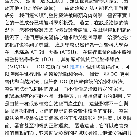
活方式。 然而，這太主觀了，無法被實證醫學所接受（出
於其他可以理解的原因）。 由於治療方法可能包含非證據
成分，我們經常讀到整骨療法被歸類為偽科學，儘管事實上
它的一些成分已經被科學所接受。 過去，在缺乏證據的情
況下，老整骨醫師常常向懷疑論者建議，在出現運動問題的
情況下，他們應該充滿信心地求助於整骨專家，治療後提出
的批評也得到了尊重。 這所學校仍然作為一所醫科大學存
在，名稱為 AT Still 大學 (ATSU)。 在這裡畢業的學生將獲
得整骨醫學學位（DO），其知識相當於普通醫學學位
（MD/DR）。 DO 在所有 50
推拿師
個州均獲得許可，可
以與醫生進行相同的醫療診斷和治療。 儘管一些 DO 使用
替代和自然方法，但許多 DO 仍依賴傳統的治療和方法。
整骨療法尋找問題的原因，而不僅僅是治療特定的症狀。
他認為現有的症狀不是一種疾病，而是補償能力的限制，它
是由於一種或多種給定效應而產生的。 這些影響不一定與
症狀直接相關，它們的搜尋是整骨醫生檢查的支柱。 整骨
療法的目標是恢復某個區域的正常循環和神經供應，以及關
節、器官甚至神經的正常運動。 透過這些，它可以改善身
體的自動調節，並幫助受影響的區域與身體其他部位協調其