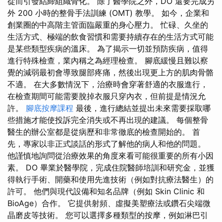
從而引發結締組織骨化。 除了醫學院之外，DO 還要完成另
外 200 小時的整骨手法訓練 (OMT) 教學。 如今，企業和
創業圈的中高階主管面臨嚴重的身心壓力。 忙碌、久坐的
生活方式、極端的飲食習慣和需要持續存在的生活方式可能
是某些類型疾病的溫床。 為了揭示一切並預防疾病，值得
進行特殊檢查，業內稱之為經理檢查。 腳底緩慢且難以察
覺的減弱最初會導致腿部疼痛，然後出現更上方的肌肉骨骼
不適。 在大多數情況下，治療時會穿著舒適的衣服進行，
在檢查期間可能需要脫掉衣服只穿內衣，但前提是情況允
許。
腳底按摩課程
最後，進行總結並提出未來需要採取哪
些措施才能使投訴完全消失或不再出現的建議。 每個整骨
醫生的辦公室都是從病歷和非常徹底的檢查開始的。 首
先，專家以非正式談話的形式了解他的病人和他的問題。
他謹慎地詢問從治療效果的角度來看可能很重要的所有小因
素。 DO 畢業於醫學院，完成住院醫師培訓和研究金，並獲
得執行手術、開藥和使用先進技術（例如對抗療法醫生）的
許可。 他們與現代設備和知名品牌（例如 Skin Clinic 和
BioAge）合作。 它提供射頻、虛擬美塑療法或鑽石尖端微
晶磨皮等技術。 您可以選擇多種類型的按摩，例如淋巴引