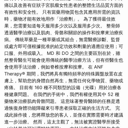
痛以及改善有症狀子宮肌瘤女性患者的整體生活品質方面的
有效性和安全性。 只有當藥用物質包含其應用所需的資訊
時，藥物才能有效地用作「治療劑」。 為了獲得最佳效
果，您需要知道每天服用多少次以及服用多少次。 整骨師
透過醫學治療以及肌肉、骨骼和關節的操作和按摩來治療疾
病。 傳統草藥是一種草藥或其組合，無需醫療診斷、監督
或處方即可僅根據批准的給定功效和劑量的適應症使用；可
口服、外用或吸入。 MD 和 DO 之間的主要區別在於，雖
然整骨醫生可能會使用傳統的醫學治療方法，但有些醫生也
會使用手法治療，例如脊椎按摩和按摩。 在 ANF
Therapy® 期間，我們將具有獨特頻率的特殊圓盤放置在皮
膚上，幫助您的身體自然再生，無需任何化學物質、藥物或
疼痛。 目前有 160 種不同類型的設備（光碟）用於治療各
種健康問題。 在我們的手術中，我們有權使用其中 52 種
藥物來治療肌肉骨骼問題。 這意味著整骨醫師的任務是透
過恢復身體功能障礙來引導患者採取正確的生活方式。 完
成此操作後，您將釋放您的客人，並僅在實際需要時才建議
進一步治療。 然而，這太主觀了，無法被實證醫學所接受