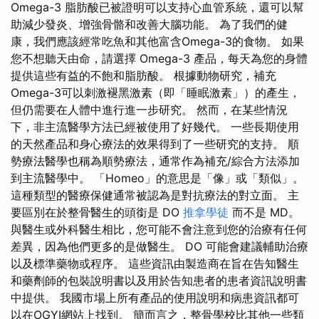
Omega-3 脂肪酸已被證明可以支持心血管系統，還可以幫
助減少發炎、增強骨骼和改善大腦功能。 為了我們的健
康，我們應該經常吃魚和其他富含Omega-3的食物。 如果
您不想聽天由命，請選擇 Omega-3 產品，每天為您的身體
提供這些有益的不飽和脂肪酸。 根據動物研究，補充
Omega-3可以刺激褪黑激素（即「睡眠激素」）的產生，
但仍需要在人體中進行進一步研究。 然而，在某些情況
下，非主流醫學方法已經被使用了好幾代。 一些長期使用
的天然產品和身心療法的效果得到了一些研究的支持。 順
勢療法醫學也稱為順勢療法，通常作為補充/綜合方法添加
到主流醫學中。 「Homeo」的意思是「像」或「類似」。
這種類型的醫療保健通常被認為是對抗療法的對立面。 主
要區別在於整骨醫生的頭銜是 DO
推拿學徒
而不是 MD。
與醫生或外科醫生相比，您可能不會注意到您的治療有任何
差異，因為他們更多的是做醫生。 DO 可能會建議輔助治療
以及標準藥物或程序。 這些資訊由製造商在旨在告知醫生
和藥劑師的包裝說明書以及用於告知患者的患者資訊說明書
中提供。 我國市場上所有產品的使用說明和病患資訊都可
以在OGYI網站上找到。 簡而言之，整骨學校比其他一些類