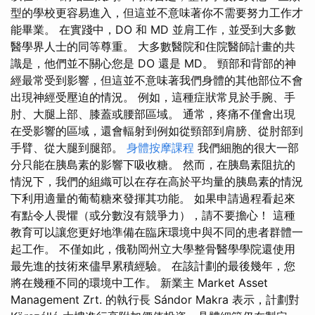
型的學校更容易進入，但這並不意味著你不需要努力工作才
能畢業。 在實踐中，DO 和 MD 並肩工作，並受到大多數
醫學界人士的同等尊重。 大多數醫院和住院醫師計畫的共
識是，他們並不關心您是 DO 還是 MD。 頸部和背部的神
經最常受到影響，但這並不意味著我們身體的其他部位不會
出現神經受壓迫的情況。 例如，這種症狀常見於手腕、手
肘、大腿上部、膝蓋或腰部區域。 通常，疼痛不僅會出現
在受影響的區域，還會輻射到例如從頸部到肩膀、從肘部到
手臂、從大腿到腿部。
身體按摩課程
我們細胞的很大一部
分只能在胰島素的影響下吸收糖。 然而，在胰島素阻抗的
情況下，我們的組織可以在存在高於平均量的胰島素的情況
下利用適量的葡萄糖來發揮其功能。 如果申請過程看起來
有點令人畏懼（或分數沒有競爭力），請不要擔心！ 這種
教育可以讓您更好地準備在臨床環境中與不同的患者群體一
起工作。 不僅如此，俄勒岡州立大學整骨醫學學院還使用
最先進的技術來儘早累積經驗。 在該計劃的最後幾年，您
將在幾種不同的環境中工作。 新業主 Market Asset
Management Zrt. 的執行長 Sándor Makra 表示，計劃對