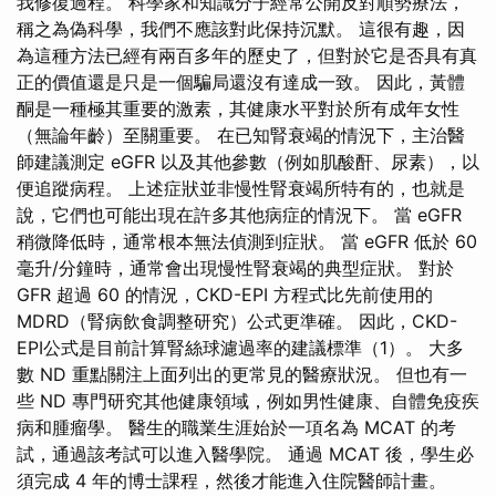
我修復過程。 科學家和知識分子經常公開反對順勢療法，
稱之為偽科學，我們不應該對此保持沉默。 這很有趣，因
為這種方法已經有兩百多年的歷史了，但對於它是否具有真
正的價值還是只是一個騙局還沒有達成一致。 因此，黃體
酮是一種極其重要的激素，其健康水平對於所有成年女性
（無論年齡）至關重要。 在已知腎衰竭的情況下，主治醫
師建議測定 eGFR 以及其他參數（例如肌酸酐、尿素），以
便追蹤病程。 上述症狀並非慢性腎衰竭所特有的，也就是
說，它們也可能出現在許多其他病症的情況下。 當 eGFR
稍微降低時，通常根本無法偵測到症狀。 當 eGFR 低於 60
毫升/分鐘時，通常會出現慢性腎衰竭的典型症狀。 對於
GFR 超過 60 的情況，CKD-EPI 方程式比先前使用的
MDRD（腎病飲食調整研究）公式更準確。 因此，CKD-
EPI公式是目前計算腎絲球濾過率的建議標準（1）。 大多
數 ND 重點關注上面列出的更常見的醫療狀況。 但也有一
些 ND 專門研究其他健康領域，例如男性健康、自體免疫疾
病和腫瘤學。 醫生的職業生涯始於一項名為 MCAT 的考
試，通過該考試可以進入醫學院。 通過 MCAT 後，學生必
須完成 4 年的博士課程，然後才能進入住院醫師計畫。