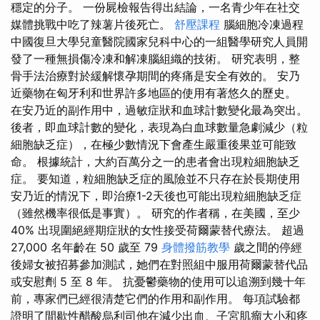
穩定的分子。 一份屍檢報告得出結論，一名青少年在社交
媒體挑戰中吃了辣薯片後死亡。
舒壓課程
腦細胞冷凍過程
中國復旦大學兒童醫院國家兒科中心的一組醫學研究人員開
發了一種無損傷冷凍和解凍腦組織的技術。 研究表明，整
骨手法治療對於緩解懷孕期間的疼痛是安全有效的。 安乃
近藥物在匈牙利和世界許多地區的使用有著悠久的歷史。
在安乃近的副作用中，過敏症狀和血球計數變化最為突出。
後者，即血球計數的變化，表現為白血球數量急劇減少（粒
細胞缺乏症），在極少數情況下會產生嚴重後果並可能致
命。 根據統計，大約百萬分之一的患者會出現粒細胞缺乏
症。 要知道，粒細胞缺乏症的風險並不只存在於長期使用
安乃近的情況下，即治療1-2天後也可能出現粒細胞缺乏症
（雖然機率很低是事實）。 研究的作者稱，在美國，至少
40% 出現圍絕經期症狀的女性接受荷爾蒙替代療法。 超過
27,000 名年齡在 50 歲至 79
身體撥筋教學
歲之間的停經
後婦女被招募參加測試，她們在對照組中服用荷爾蒙替代品
或安慰劑 5 至 8 年。 抗憂鬱藥物的使用可以追溯到幾十年
前，專家們已經很清楚它們的作用和副作用。 每項試驗都
證明了間歇性醋酸烏利司他在減少出血、子宮肌瘤大小和疼