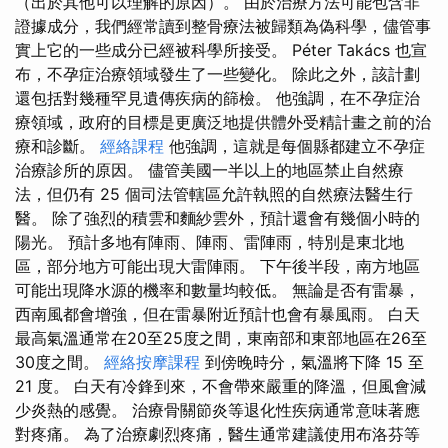
（出於其他可以理解的原因）。 由於治療方法可能包含非
證據成分，我們經常讀到整骨療法被歸類為偽科學，儘管事
實上它的一些成分已經被科學所接受。 Péter Takács 也宣
布，不孕症治療領域發生了一些變化。 除此之外，該計劃
還包括對幾種罕見遺傳疾病的篩檢。 他強調，在不孕症治
療領域，政府的目標是更廣泛地提供體外受精計畫之前的治
療和診斷。
經絡課程
他強調，這就是每個縣都建立不孕症
治療診所的原因。 儘管美國一半以上的地區禁止自然療
法，但仍有 25 個司法管轄區允許執照的自然療法醫生行
醫。 除了強烈的積雲和麵紗雲外，預計還會有幾個小時的
陽光。 預計多地有陣雨、陣雨、雷陣雨，特別是東北地
區，部分地方可能出現大雷陣雨。 下午後半段，南方地區
可能出現降水源的機率和數量均較低。 無論是否有雷暴，
西南風都會增強，但在雷暴附近預計也會有暴風雨。 白天
最高氣溫通常在20至25度之間，東南部和東部地區在26至
30度之間。
經絡按摩課程
到傍晚時分，氣溫將下降 15 至
21 度。 白天有冷鋒到來，不會帶來嚴重的降溫，但風會減
少炎熱的感覺。 治療骨關節炎等退化性疾病通常意味著應
對疼痛。 為了治療劇烈疼痛，醫生通常建議使用布洛芬等