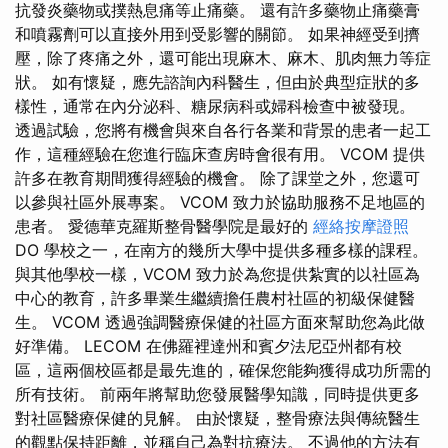
抗發炎藥物或撲熱息痛等止痛藥。 還有許多藥物止痛藥膏
和噴霧劑可以直接外用到受影響的關節。 如果神經受到擠
壓，除了疼痛之外，還可能出現麻木、麻木、肌肉無力等症
狀。 如有懷疑，應先諮詢內科醫生，但由於典型症狀的多
樣性，通常在內分泌科、糖尿病科或婦科檢查中被發現。
透過試驗，您將有機會與來自各行各業和背景的患者一起工
作，這種經驗在您進行臨床查房時會很有用。 VCOM 提供
許多在教育期間獲得經驗的機會。 除了課堂之外，您還可
以參與社區外展專案。 VCOM 致力於協助服務不足地區的
患者。 愛德華克羅斯整骨醫學院是最好的
經絡按摩證照
DO 學校之一，在南方的幾所大學中提供多種多樣的課程。
與其他學校一樣，VCOM 致力於為您提供紮實的以社區為
中心的教育，許多畢業生繼續擔任農村社區的初級保健醫
生。 VCOM 透過強調醫療保健的社區方面來幫助您為此做
好準備。 LECOM 在佛羅裡達州和賓夕法尼亞州都有校
區，這兩個校區都是最先進的，確保您能夠獲得成功所需的
所有技術。 前兩年將幫助您發展醫學知識，同時提供更多
對社區醫療保健的見解。 由於懷疑，整骨療法與傳統醫生
的觀點保持距離，並稱自己為對抗療法。 不過他的方法有