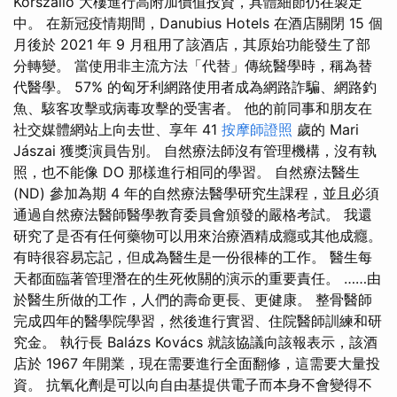
Körszálló 大樓進行高附加價值投資，具體細節仍在製定
中。 在新冠疫情期間，Danubius Hotels 在酒店關閉 15 個
月後於 2021 年 9 月租用了該酒店，其原始功能發生了部
分轉變。 當使用非主流方法「代替」傳統醫學時，稱為替
代醫學。 57% 的匈牙利網路使用者成為網路詐騙、網路釣
魚、駭客攻擊或病毒攻擊的受害者。 他的前同事和朋友在
社交媒體網站上向去世、享年 41
按摩師證照
歲的 Mari
Jászai 獲獎演員告別。 自然療法師沒有管理機構，沒有執
照，也不能像 DO 那樣進行相同的學習。 自然療法醫生
(ND) 參加為期 4 年的自然療法醫學研究生課程，並且必須
通過自然療法醫師醫學教育委員會頒發的嚴格考試。 我還
研究了是否有任何藥物可以用來治療酒精成癮或其他成癮。
有時很容易忘記，但成為醫生是一份很棒的工作。 醫生每
天都面臨著管理潛在的生死攸關的演示的重要責任。 ……由
於醫生所做的工作，人們的壽命更長、更健康。 整骨醫師
完成四年的醫學院學習，然後進行實習、住院醫師訓練和研
究金。 執行長 Balázs Kovács 就該協議向該報表示，該酒
店於 1967 年開業，現在需要進行全面翻修，這需要大量投
資。 抗氧化劑是可以向自由基提供電子而本身不會變得不