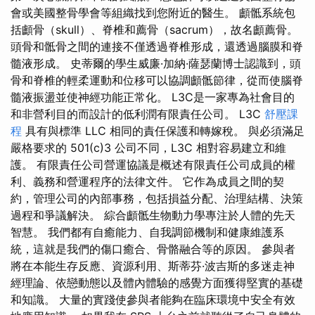
會或美國整骨學會等組織找到您附近的醫生。 顱骶系統包
括顱骨（skull）、脊椎和薦骨（sacrum），故名顱薦骨。
頭骨和骶骨之間的連接不僅透過脊椎形成，還透過腦膜和脊
髓液形成。 史蒂爾的學生威廉·加納·薩瑟蘭博士認識到，頭
骨和脊椎的輕柔運動和位移可以協調顱骶節律，從而使腦脊
髓液振盪並使神經功能正常化。 L3C是一家專為社會目的
和非營利目的而設計的低利潤有限責任公司。 L3C
舒壓課
程
具有與標準 LLC 相同的責任保護和轉嫁稅。 與必須滿足
嚴格要求的 501(c)3 公司不同，L3C 相對容易建立和維
護。 有限責任公司營運協議是概述有限責任公司成員的權
利、義務和營運程序的法律文件。 它作為成員之間的契
約，管理公司的內部事務，包括損益分配、治理結構、決策
過程和爭議解決。 綜合顱骶生物動力學專注於人體的先天
智慧。 我們都有自癒能力、自我調節機制和健康維護系
統，這就是我們的傷口癒合、骨骼融合等的原因。 參與者
將在本能生存反應、資源利用、斯蒂芬·波吉斯的多迷走神
經理論、依戀動態以及體內體驗的感覺方面獲得堅實的基礎
和知識。 大量的實踐使參與者能夠在臨床環境中安全有效