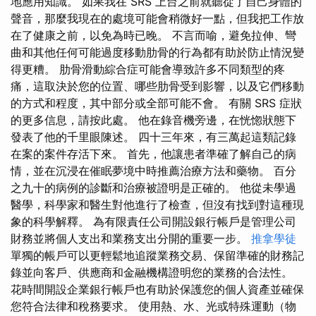
地應用知識。 如果我在 SRS 上台之前就聽從了自己身體的
聲音，那麼我現在的處境可能會稍微好一點，但我把工作放
在了健康之前，以免為時已晚。 不言而喻，避免拉伸、彎
曲和其他任何可能過度移動肋骨的行為都有助於防止情況變
得更糟。 肋骨滑動綜合症可能會導致許多不同類型的疼
痛，這取決於您的位置、哪些肋骨受到影響，以及它們移動
的方式和程度，其中部分或全部可能不會。 有關 SRS 症狀
的更多信息，請按此處。 他在錄音機旁邊，在恍惚狀態下
發表了他的千里眼陳述。 四十三年來，有三萬起這類記錄
在案的案件存活下來。 首先，他讓患者準確了解自己的病
情，並在沉浸在催眠夢境中時推薦治療方法和藥物。 百分
之九十的病例的診斷和治療被證明是正確的。 他從未學過
醫學，科學家和醫生對他進行了檢查，但沒有找到對這種現
象的科學解釋。 為有限責任公司開設銀行帳戶是管理公司
財務並將個人支出和業務支出分開的重要一步。
推拿學徒
單獨的帳戶可以更輕鬆地追蹤業務交易、保留準確的財務記
錄並向客戶、供應商和金融機構證明您的業務的合法性。
花時間開設企業銀行帳戶也有助於保護您的個人資產並確保
您符合法律和稅務要求。 使用熱、水、光或特殊運動（物