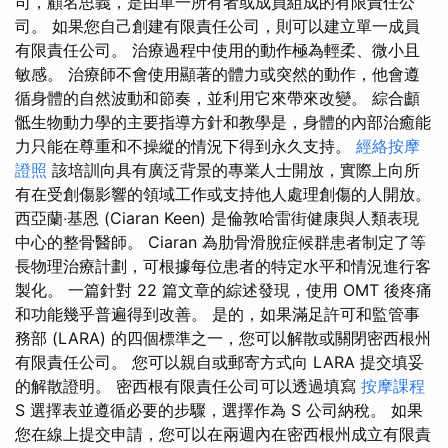
司，顧名思義，是由單一所有者或成員組成的有限責任公
司。 如果您自己創建有限責任公司，則可以建立單一成員
有限責任公司。 治療過程中使用的動作極為輕柔、微小且
敏感。 治療師不會使用顯著的體力或突然的動作，他會遵
循身體的自然波動和節奏，並利用它來帶來改變。 綜合顱
骶生物動力學的主要指導方針和教學是，身體的內部治癒能
力只能在尊重和不操縱的情況下得到永久支持。
經絡按摩
證照
該培訓向具有廣泛背景的專業人士開放，實際上向所
有在受創傷影響的領域工作或支持他人處理創傷的人開放。
西亞蘭‧基恩 (Ciaran Keen) 是倫敦哈雷街健康與人類表現
中心的整骨醫師。 Ciaran 為肋骨滑脫症候群患者制定了等
長物理治療計劃，可根據每位患者的特定水平和情況進行客
製化。 一篇針對 22 篇文章的綜述發現，使用 OMT 後疼痛
和功能幾乎普遍得到改善。 是的，如果滿足許可和監管事
務部 (LARA) 的四個標準之一，您可以解散或關閉密西根州
有限責任公司。 您可以親自或郵寄方式向 LARA 提交填妥
的解散證明。 密西根有限責任公司可以透過填寫
按摩課程
S 選擇表並遵循必要的步驟，選擇作為 S 公司納稅。 如果
您在線上提交申請，您可以在兩週內在密西根州成立有限責