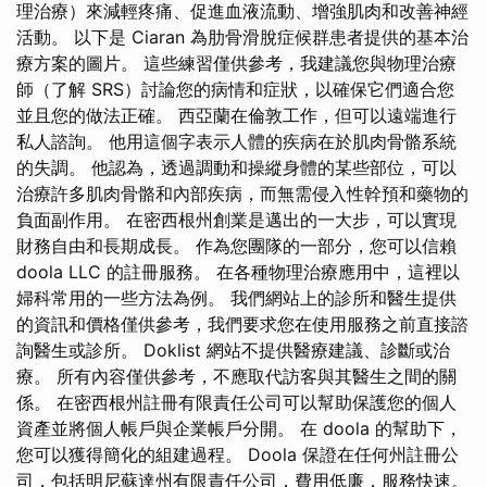
理治療）來減輕疼痛、促進血液流動、增強肌肉和改善神經
活動。 以下是 Ciaran 為肋骨滑脫症候群患者提供的基本治
療方案的圖片。 這些練習僅供參考，我建議您與物理治療
師（了解 SRS）討論您的病情和症狀，以確保它們適合您
並且您的做法正確。 西亞蘭在倫敦工作，但可以遠端進行
私人諮詢。 他用這個字表示人體的疾病在於肌肉骨骼系統
的失調。 他認為，透過調動和操縱身體的某些部位，可以
治療許多肌肉骨骼和內部疾病，而無需侵入性幹預和藥物的
負面副作用。 在密西根州創業是邁出的一大步，可以實現
財務自由和長期成長。 作為您團隊的一部分，您可以信賴
doola LLC 的註冊服務。 在各種物理治療應用中，這裡以
婦科常用的一些方法為例。 我們網站上的診所和醫生提供
的資訊和價格僅供參考，我們要求您在使用服務之前直接諮
詢醫生或診所。 Doklist 網站不提供醫療建議、診斷或治
療。 所有內容僅供參考，不應取代訪客與其醫生之間的關
係。 在密西根州註冊有限責任公司可以幫助保護您的個人
資產並將個人帳戶與企業帳戶分開。 在 doola 的幫助下，
您可以獲得簡化的組建過程。 Doola 保證在任何州註冊公
司，包括明尼蘇達州有限責任公司，費用低廉，服務快速。