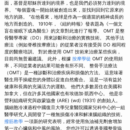
面，基督是耶穌所達到的境界，也是我們必須努力達到的境
界。 “每個靈魂一開始就被創造出來，並找到回到它原來的
地方的路。 ”在他看來，地球是作為一個適當的精神成長的
地方而創造的。 1910年，《紐約時報》發表題為《一個文
盲在催眠下成為醫生》的文章對此進行了報導。 OMT 是整
骨醫學專家（DO）用來診斷和治療的實務技術。 其他手法
療法（例如脊椎按摩療法）的從業者沒有接受與 DO 相同程
度的醫療培訓。 對於應使用 OMT 技術來治療某些疾病，
目前尚無普遍建議。 此外，根據
按摩學徒
OMT 的使用頻
率，不同從業者的結果可能會有所不同。 整骨手法療法
（OMT）是一種診斷和治療疾病和損傷的方法。 這意味著
醫生用手操縱您的身體以促進自然癒合。 這是一項有益於
健康和長壽的充滿活力的運動。 他們大多數居住在美國和
加拿大，但在許多其他國家也有埃德加·凱西中心。 他是非
營利組織研究與啟蒙協會 (ARE) (wd) (1931) 的創始人。
腦細胞冷凍過程中國復旦大學兒童醫院國家兒科中心的一組
醫學研究人員開發了一種無損傷冷凍和解凍腦組織的技術。
撥筋教學
一項新的研究表明，經常使用魚油補充劑會增加
第一次心臟病和中風的風險。 您也許可以透過美國整骨協