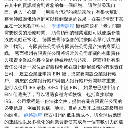
在其中的資訊就會到達您的每一個細胞。 這對於發現自
己、進入「心流」（用當今流行的術語來說）有很大幫助。
整骨師或顱骶治療師可以達到深遠的效果 - 在某些情況下甚
至在一次療程中即可。
學按摩課程
疑難問題和「老」問題
需要較長的治療時間。 頭骨頂部的輕柔運動可以使腦脊髓
液的流動正常化。 德國整骨師協會的治療師名單可以在網
路上找到。 有限責任公司或有限責任公司是合法的商業組
織。 密西根州有限責任公司將通常與公司相關的有限責任
與獨資企業或合夥企業的轉嫁稅結合起來。 密西根州有限
責任公司是一家位於密西根州或在該州開展業務的有限責任
公司。 建立企業並申請 EIN 後，您需要開設企業銀行帳
戶。 將您的企業銀行帳戶與個人銀行帳戶分開非常重要。
您可以使用 IRS 表格 SS-4 申請 EIN。 如果您已經申請了
EIN 但遺失了，可以透過多種方式恢復，包括直接聯絡
IRS。 公司章程是一份法律文件，提供有關有限責任公司的
必要信息，例如其名稱、地址、目的以及其成員或高級職員
的姓名。
經絡課程
密西根州的低生活成本、與全球供應鏈
的連結性以及多樣化的商業資源使其成為一個有吸引力的選