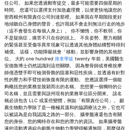
任公司。 如果您透過郵寄提交，最多可能需要四個星期的
時間。 您還可以選擇支付加急處理費，以便更快地讓您的
密西根州有限責任公司到達那裡。 如果我在早期階段更好
地傾聽自己身體的聲音，也許我就不會走到無法行走的地步
（這不會發生在每個人身上）。 你不懶惰，你不軟弱，你
不是疑病症，痛苦不只在你的頭上。 不良姿勢、壓力相關
的緊張甚至受傷等異常現象可以透過其他身體結構暫時得到
補償。 這樣，功能障礙就會「移動」並影響身體的其他部
位。 大約 one hundred
推拿學徒
twenty 年前，美國醫生
安德魯博士仍然認識到這些關聯。 因為整骨師或脊椎按摩
師僅憑雙手即可檢測骨骼的阻塞和惡性疾病，並透過有針對
性的壓力和手臂技術恢復有限的運動。 您應該選擇一個能
夠概括您的業務並脫穎而出的名稱。 您想要一個獨特的公
司名稱，並且需要與該州現有的業務單位區分開來。 該名
稱必須包含 LLC 或某些變體，例如「有限責任公司」。 顱
薦生物動力學除了是一種極其溫和的協調療法之外，它也可
以被認為是自我認識之路的一部分。 腦脊髓液還包含有關
您的身份、您的獨特存在和您的潛力的資訊。 如果腦脊髓
液的流動透過綜合顱骶生物動力學變得暢通無阻，那麼儲存