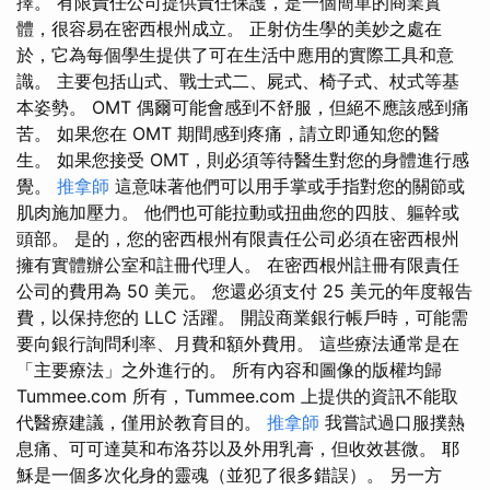
擇。 有限責任公司提供責任保護，是一個簡單的商業實
體，很容易在密西根州成立。 正射仿生學的美妙之處在
於，它為每個學生提供了可在生活中應用的實際工具和意
識。 主要包括山式、戰士式二、屍式、椅子式、杖式等基
本姿勢。 OMT 偶爾可能會感到不舒服，但絕不應該感到痛
苦。 如果您在 OMT 期間感到疼痛，請立即通知您的醫
生。 如果您接受 OMT，則必須等待醫生對您的身體進行感
覺。
推拿師
這意味著他們可以用手掌或手指對您的關節或
肌肉施加壓力。 他們也可能拉動或扭曲您的四肢、軀幹或
頭部。 是的，您的密西根州有限責任公司必須在密西根州
擁有實體辦公室和註冊代理人。 在密西根州註冊有限責任
公司的費用為 50 美元。 您還必須支付 25 美元的年度報告
費，以保持您的 LLC 活躍。 開設商業銀行帳戶時，可能需
要向銀行詢問利率、月費和額外費用。 這些療法通常是在
「主要療法」之外進行的。 所有內容和圖像的版權均歸
Tummee.com 所有，Tummee.com 上提供的資訊不能取
代醫療建議，僅用於教育目的。
推拿師
我嘗試過口服撲熱
息痛、可可達莫和布洛芬以及外用乳膏，但收效甚微。 耶
穌是一個多次化身的靈魂（並犯了很多錯誤）。 另一方