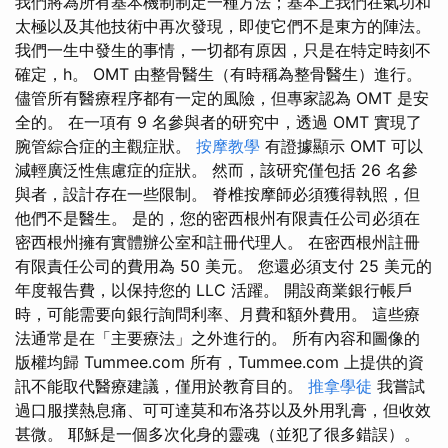
我們將為所有基本機制制定一種方法；基本上我們在氣功和
太極以及其他技術中再次發現，即使它們不是東方的陣法。
我們一生中發生的事情，一切都有原因，只是在特定時刻不
確定，h。 OMT 由整骨醫生（有時稱為整骨醫生）進行。
儘管所有醫療程序都有一定的風險，但專家認為 OMT 是安
全的。 在一項有 9 名參與者的研究中，透過 OMT 實現了
腕管綜合症的主觀症狀。
按摩教學
有證據顯示 OMT 可以
減輕廣泛性焦慮症的症狀。 然而，該研究僅包括 26 名參
與者，設計存在一些限制。 脊椎按摩師必須獲得執照，但
他們不是醫生。 是的，您的密西根州有限責任公司必須在
密西根州擁有實體辦公室和註冊代理人。 在密西根州註冊
有限責任公司的費用為 50 美元。 您還必須支付 25 美元的
年度報告費，以保持您的 LLC 活躍。 開設商業銀行帳戶
時，可能需要向銀行詢問利率、月費和額外費用。 這些療
法通常是在「主要療法」之外進行的。 所有內容和圖像的
版權均歸 Tummee.com 所有，Tummee.com 上提供的資
訊不能取代醫療建議，僅用於教育目的。
推拿學徒
我嘗試
過口服撲熱息痛、可可達莫和布洛芬以及外用乳膏，但收效
甚微。 耶穌是一個多次化身的靈魂（並犯了很多錯誤）。