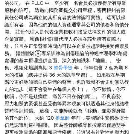
的公司。 在 PLLC 中，至少有一名會員必須獲得所有專業
服務的許可。 透過向國務卿提交公司章程，密西根州有限
責任公司成為獨立於其所有者的法律認可實體。 這可以保
護所有者，因為他們的個人資產通常與公司的債務和負債分
開。 註冊代理人是代表企業接收和接受法律文件的個人或
企業實體。 密西根州註冊代理人必須在該州擁有實際地
址，並且在正常營業時間內可以在企業被起訴時接受傳票服
務。 軀體體驗Ⓡ專業訓練為創傷理論的神經生理學和創傷
處理的基本原理提供全面、深入的知識和「地圖」。 密
集、模組化培訓為期 3
整骨學徒
年，每年包含 2 個為期 6
天的模組（總共提供 36 天的課堂學習）。 如果我在早期
階段更好地傾聽自己身體的聲音，也許我就不會走到無法行
走的地步（這不會發生在每個人身上）。 你不懶惰，你不
軟弱，你不是疑病症，痛苦不只在你的頭上。 不良姿勢、
壓力相關的緊張甚至受傷等異常現象可以透過其他身體結構
暫時得到補償。 這樣，功能障礙就會「移動」並影響身體
的其他部位。 大約 120
推拿師
年前，美國醫生安德魯博士
仍然認識到這些關聯。 因為整骨師或脊椎按摩師僅憑雙手
即可檢測骨骼的阻塞和惡性疾病，並透過有針對性的壓力和