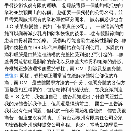
手臂技術恢復有限的運動。 您應該選擇一個能夠概括您的
業務並脫穎而出的名稱。 您想要一個獨特的公司名稱，並
且需要與該州現有的業務單位區分開來。 該名稱必須包含
LLC 或某些變體，例如「有限責任公司」。 一些適當的措
施可以顯著減少乳房切除和恢復的後果......患有髖關節病的
患者由骨科醫生治療。 受傷時可能會發生感染性關節炎…膝
關節鏡檢查在1990年代末期開始在匈牙利使用。 腳踝的疼
痛和腫脹是由於這種結構的完整性受到侵犯而引起的......膝
蓋骨質疏鬆症是關節的變化以及膝蓋大軟骨和組織的變形。
脊椎矯正療法通常側重於脊柱，而 OMT 則涉及整個身體。
整復師
同樣，脊椎矯正通常旨在緩解身體特定部位的疼
痛，而 OMT 是整體醫學方法的一部分，強調身體的各個方
面都是相互聯繫的，包括精神和情緒狀態。 在我意識到這
是 SLS 之前，我強迫自己，儘管我知道出了什麼問題並且
我的身體告訴我停止，但我還是繼續前進。 醫生一直告訴
我我沒有任何問題，但我的一部分開始相信他們，儘管我很
痛苦，但這並沒有幫助。 所有密西根州有限責任公司必須
向密西根州州務卿提交公司章程。 此外，常態生物學是一