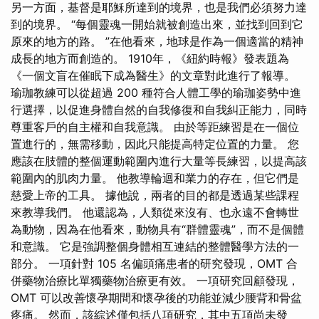
另一方面，基督是耶穌所達到的境界，也是我們必須努力達
到的境界。 “每個靈魂一開始就被創造出來，並找到回到它
原來的地方的路。 ”在他看來，地球是作為一個適當的精神
成長的地方而創造的。 1910年，《紐約時報》發表題為
《一個文盲在催眠下成為醫生》的文章對此進行了報導。
瑜珈教練可以從超過 200 種符合人體工學的瑜珈姿勢中進
行選擇，以促進身體自然的自我修復和自我糾正能力，同時
尊重客戶的自主權和自我意識。 由於等距練習是在一個位
置進行的，無需移動，因此只能提高特定位置的力量。 您
應該在肢體的整個運動範圍內進行大量等長練習，以提高該
範圍內的肌肉力量。 他教導輪迴和業力的存在，但它們是
慈愛上帝的工具。 據他說，兩者的目的都是透過某些課程
來教導我們。 他還認為，人類從來沒有、也永遠不會轉世
為動物，因為在他看來，動物具有“群體靈魂”，而不是個體
和意識。 它是強調整個身體相互連結的整體醫學方法的一
部分。 一項針對 105 名偏頭痛患者的研究發現，OMT 合
併藥物治療比單獨藥物治療更有效。 一項研究回顧發現，
OMT 可以改善懷孕期間和懷孕後的功能並減少腰背和骨盆
疼痛。 然而，該綜述僅包括八項研究，其中五項尚未發