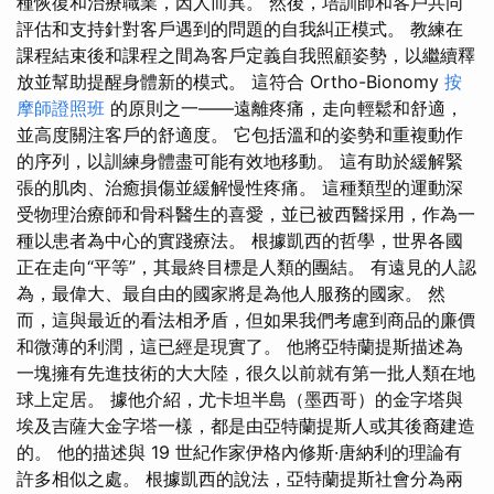
種恢復和治療職業，因人而異。 然後，培訓師和客戶共同
評估和支持針對客戶遇到的問題的自我糾正模式。 教練在
課程結束後和課程之間為客戶定義自我照顧姿勢，以繼續釋
放並幫助提醒身體新的模式。 這符合 Ortho-Bionomy
按
摩師證照班
的原則之一——遠離疼痛，走向輕鬆和舒適，
並高度關注客戶的舒適度。 它包括溫和的姿勢和重複動作
的序列，以訓練身體盡可能有效地移動。 這有助於緩解緊
張的肌肉、治癒損傷並緩解慢性疼痛。 這種類型的運動深
受物理治療師和骨科醫生的喜愛，並已被西醫採用，作為一
種以患者為中心的實踐療法。 根據凱西的哲學，世界各國
正在走向“平等”，其最終目標是人類的團結。 有遠見的人認
為，最偉大、最自由的國家將是為他人服務的國家。 然
而，這與最近的看法相矛盾，但如果我們考慮到商品的廉價
和微薄的利潤，這已經是現實了。 他將亞特蘭提斯描述為
一塊擁有先進技術的大大陸，很久以前就有第一批人類在地
球上定居。 據他介紹，尤卡坦半島（墨西哥）的金字塔與
埃及吉薩大金字塔一樣，都是由亞特蘭提斯人或其後裔建造
的。 他的描述與 19 世紀作家伊格內修斯·唐納利的理論有
許多相似之處。 根據凱西的說法，亞特蘭提斯社會分為兩