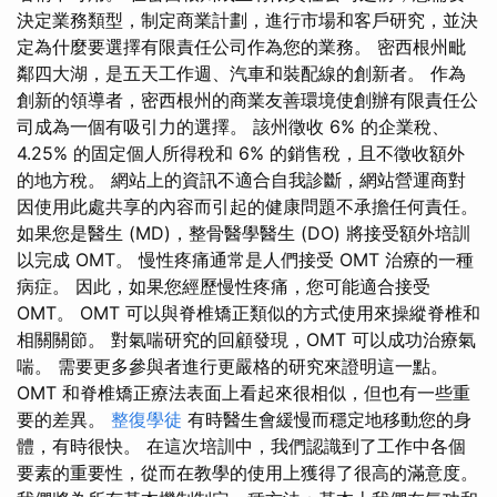
決定業務類型，制定商業計劃，進行市場和客戶研究，並決
定為什麼要選擇有限責任公司作為您的業務。 密西根州毗
鄰四大湖，是五天工作週、汽車和裝配線的創新者。 作為
創新的領導者，密西根州的商業友善環境使創辦有限責任公
司成為一個有吸引力的選擇。 該州徵收 6% 的企業稅、
4.25% 的固定個人所得稅和 6% 的銷售稅，且不徵收額外
的地方稅。 網站上的資訊不適合自我診斷，網站營運商對
因使用此處共享的內容而引起的健康問題不承擔任何責任。
如果您是醫生 (MD)，整骨醫學醫生 (DO) 將接受額外培訓
以完成 OMT。 慢性疼痛通常是人們接受 OMT 治療的一種
病症。 因此，如果您經歷慢性疼痛，您可能適合接受
OMT。 OMT 可以與脊椎矯正類似的方式使用來操縱脊椎和
相關關節。 對氣喘研究的回顧發現，OMT 可以成功治療氣
喘。 需要更多參與者進行更嚴格的研究來證明這一點。
OMT 和脊椎矯正療法表面上看起來很相似，但也有一些重
要的差異。
整復學徒
有時醫生會緩慢而穩定地移動您的身
體，有時很快。 在這次培訓中，我們認識到了工作中各個
要素的重要性，從而在教學的使用上獲得了很高的滿意度。