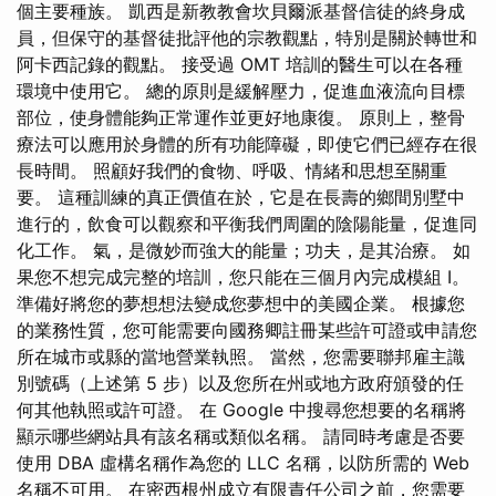
個主要種族。 凱西是新教教會坎貝爾派基督信徒的終身成
員，但保守的基督徒批評他的宗教觀點，特別是關於轉世和
阿卡西記錄的觀點。 接受過 OMT 培訓的醫生可以在各種
環境中使用它。 總的原則是緩解壓力，促進血液流向目標
部位，使身體能夠正常運作並更好地康復。 原則上，整骨
療法可以應用於身體的所有功能障礙，即使它們已經存在很
長時間。 照顧好我們的食物、呼吸、情緒和思想至關重
要。 這種訓練的真正價值在於，它是在長壽的鄉間別墅中
進行的，飲食可以觀察和平衡我們周圍的陰陽能量，促進同
化工作。 氣，是微妙而強大的能量；功夫，是其治療。 如
果您不想完成完整的培訓，您只能在三個月內完成模組 I。
準備好將您的夢想想法變成您夢想中的美國企業。 根據您
的業務性質，您可能需要向國務卿註冊某些許可證或申請您
所在城市或縣的當地營業執照。 當然，您需要聯邦雇主識
別號碼（上述第 5 步）以及您所在州或地方政府頒發的任
何其他執照或許可證。 在 Google 中搜尋您想要的名稱將
顯示哪些網站具有該名稱或類似名稱。 請同時考慮是否要
使用 DBA 虛構名稱作為您的 LLC 名稱，以防所需的 Web
名稱不可用。 在密西根州成立有限責任公司之前，您需要