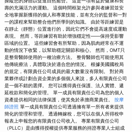
操縱您的身體以促進自然癒合。 這是一項有益於健康和長
壽的充滿活力的運動。 這個時間框架允許參與者練習並安
全地掌握新獲得的個人和專業技能，並有充分的監督和一對
一的課程來幫助整合他們所學到的知識。 由於等距練習是
在靜止（靜態）位置進行的，因此它們不會提高速度或運動
表現。 然而，等距練習有助於增強穩定性——保持受影響
區域的位置。 這些練習會有所幫助，因為肌肉經常在不運
動的情況下收緊，以幫助穩定關節和核心。 然而，OMT只
是整骨醫師使用的一種治療方法。 整骨醫師也可能使用其
他傳統療法，具體取決於適合您的情況。 根據美國國稅局
的規定，有限責任公司成員的最大數量沒有限制。 對於商
業夥伴或計劃合資企業的多個個人來說，多人有限責任公司
是一個不錯的選擇。 您可以獲得責任保護、法人實體、遞
延稅款和簡化的管理。 單一成員有限責任公司為您的個人
資產提供相同的法律保護，使其免於承擔商業責任。
按摩
師證照
單一成員有限責任公司透過擁有單一所有者來提供
簡化的管理和管理。 透過轉嫁稅，您可以在個人所得稅申
報表上申報您的有限責任公司收入。 專業有限責任公司
（PLLC）是由獲得授權提供專業服務的持證專業人士組成