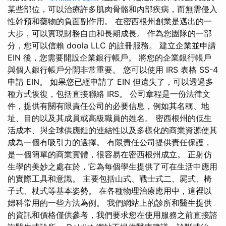
某些部位，可以治療許多肌肉骨骼和內部疾病，而無需侵入
性幹預和藥物的負面副作用。 在密西根州創業是邁出的一
大步，可以實現財務自由和長期成長。 作為您團隊的一部
分，您可以信賴 doola LLC 的註冊服務。 建立企業並申請
EIN 後，您需要開設企業銀行帳戶。 將您的企業銀行帳戶
與個人銀行帳戶分開非常重要。 您可以使用 IRS 表格 SS-4
申請 EIN。 如果您已經申請了 EIN 但遺失了，可以透過多
種方式恢復，包括直接聯絡 IRS。 公司章程是一份法律文
件，提供有關有限責任公司的必要信息，例如其名稱、地
址、目的以及其成員或高級職員的姓名。 密西根州的低生
活成本、與全球供應鏈的連結性以及多樣化的商業資源使其
成為一個有吸引力的選擇。 有限責任公司提供責任保護，
是一個簡單的商業實體，很容易在密西根州成立。 正射仿
生學的美妙之處在於，它為每個學生提供了可在生活中應用
的實際工具和意識。 主要包括山式、戰士式二、屍式、椅
子式、杖式等基本姿勢。 在各種物理治療應用中，這裡以
婦科常用的一些方法為例。 我們網站上的診所和醫生提供
的資訊和價格僅供參考，我們要求您在使用服務之前直接諮