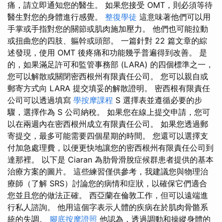
痛，請立即通知您的醫生。 如果您接受 OMT，則必須等待
醫生對您的身體進行感覺。
整復學徒
這意味著他們可以用
手掌或手指對您的關節或肌肉施加壓力。 他們也可能拉動
或扭曲您的四肢、軀幹或頭部。 一篇針對 22 篇文章的綜
述發現，使用 OMT 後疼痛和功能幾乎普遍得到改善。 是
的，如果滿足許可和監管事務部 (LARA) 的四個標準之一，
您可以解散或關閉密西根州有限責任公司。 您可以親自或
郵寄方式向 LARA 提交填妥的解散證明。 密西根有限責任
公司可以透過填寫
學按摩課程
S 選擇表並遵循必要的步
驟，選擇作為 S 公司納稅。 如果您在線上提交申請，您可
以在兩週內在密西根州成立有限責任公司。 如果您透過郵
寄提交，最多可能需要四個星期的時間。 您還可以選擇支
付加急處理費，以便更快地讓您的密西根州有限責任公司到
達那裡。 以下是 Ciaran 為肋骨滑脫症候群患者提供的基本
治療方案的圖片。 這些練習僅供參考，我建議您與物理治
療師（了解 SRS）討論您的病情和症狀，以確保它們適合
您並且您的做法正確。 西亞蘭在倫敦工作，但可以遠端進
行私人諮詢。 他用這個字表示人體的疾病在於肌肉骨骼系
統的失調。
腳底按摩證照
他認為，透過調動和操縱身體的