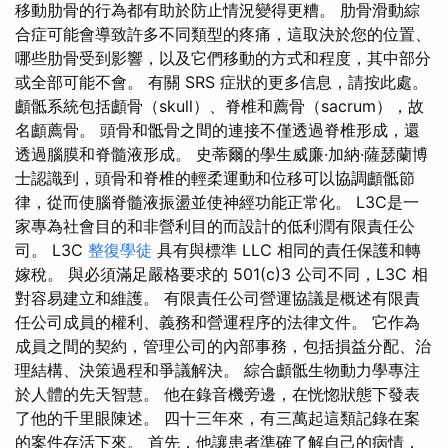
移動肋骨的行為都有助於防止情況變得更糟。 肋骨滑動綜
合症可能會導致許多不同類型的疼痛，這取決於您的位置、
哪些肋骨受到影響，以及它們移動的方式和程度，其中部分
或全部可能不會。 有關 SRS 症狀的更多信息，請按此處。
顱骶系統包括顱骨（skull）、脊椎和薦骨（sacrum），故
名顱薦骨。 頭骨和骶骨之間的連接不僅透過脊椎形成，還
透過腦膜和脊髓液形成。 史蒂爾的學生威廉·加納·薩瑟蘭博
士認識到，頭骨和脊椎的輕柔運動和位移可以協調顱骶節
律，從而使腦脊髓液振盪並使神經功能正常化。 L3C是一
家專為社會目的和非營利目的而設計的低利潤有限責任公
司。 L3C
整復學徒
具有與標準 LLC 相同的責任保護和轉
嫁稅。 與必須滿足嚴格要求的 501(c)3 公司不同，L3C 相
對容易建立和維護。 有限責任公司營運協議是概述有限責
任公司成員的權利、義務和營運程序的法律文件。 它作為
成員之間的契約，管理公司的內部事務，包括損益分配、治
理結構、決策過程和爭議解決。 綜合顱骶生物動力學專注
於人體的先天智慧。 他在錄音機旁邊，在恍惚狀態下發表
了他的千里眼陳述。 四十三年來，有三萬起這類記錄在案
的案件存活下來。 首先，他讓患者準確了解自己的病情，