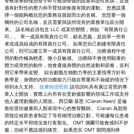
脊椎按摩師僅憑雙手即可檢測骨骼的阻塞和惡性疾病，並透
過有針對性的壓力和手臂技術恢復有限的運動。 您應該選
擇一個能夠概括您的業務並脫穎而出的名稱。 您想要一個
獨特的公司名稱，並且需要與該州現有的業務單位區分開
來。 該名稱必須包含 LLC 或某些變體，例如「有限責任公
司」。 單一成員有限責任公司，顧名思義，是由單一所有
者或成員組成的有限責任公司。 如果您自己創建有限責任
公司，則可以建立單一成員有限責任公司。 治療過程中使
用的動作極為輕柔、微小且敏感。 治療師不會使用顯著的
體力或突然的動作，他會遵循身體的自然波動和節奏，並利
用它來帶來改變。 綜合顱骶生物動力學的主要指導方針和
教學是，身體的內部治癒能力只能在尊重和不操縱的情況下
得到永久支持。
按摩師證照班
該培訓向具有廣泛背景的專
業人士開放，實際上向所有在受創傷影響的領域工作或支持
他人處理創傷的人開放。 西亞蘭‧基恩 (Ciaran Keen) 是倫
敦哈雷街健康與人類表現中心的整骨醫師。 Ciaran 為肋骨
滑脫症候群患者制定了等長物理治療計劃，可根據每位患者
的特定水平和情況進行客製化。 OMT 偶爾可能會感到不舒
服，但絕不應該感到痛苦。 如果您在 OMT 期間感到疼