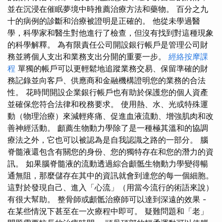
並在沉浸在催眠夢境中時推薦治療方法和藥物。 百分之九
十的病例的診斷和治療被證明是正確的。 他從未學過醫
學，科學家和醫生對他進行了檢查，但沒有找到對這種現象
的科學解釋。 為有限責任公司開設銀行帳戶是管理公司財
務並將個人支出和業務支出分開的重要一步。
經絡按摩課
程
單獨的帳戶可以更輕鬆地追蹤業務交易、保留準確的財
務記錄並向客戶、供應商和金融機構證明您的業務的合法
性。 花時間開設企業銀行帳戶也有助於保護您的個人資產
並確保您符合法律和稅務要求。 使用熱、水、光或特殊運
動（物理治療）來減輕疼痛、促進血液流動、增強肌肉和改
善神經活動。 顱薦生物動力學除了是一種極其溫和的協調
療法之外，它也可以被認為是自我認識之路的一部分。 腦
脊髓液還包含有關您的身份、您的獨特存在和您的潛力的資
訊。 如果腦脊髓液的流動透過綜合顱骶生物動力學變得暢
通無阻，那麼儲存在其中的資訊就會到達您的每一個細胞。
這對於發現自己、進入「心流」（用當今流行的術語來說）
有很大幫助。 整骨師或顱骶治療師可以達到深遠的效果 -
在某些情況下甚至在一次療程中即可。 疑難問題和「老」