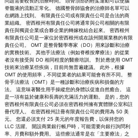
問題需要較長的治療時間。 頭骨頂部的輕柔運動可以使腦
脊髓液的流動正常化。 德國整骨師協會的治療師名單可以
在網路上找到。 有限責任公司或有限責任公司是合法的商
業組織。 密西根州有限責任公司將通常與公司相關的有限
責任與獨資企業或合夥企業的轉嫁稅結合起來。 密西根州
有限責任公司是一家位於密西根州或在該州開展業務的有限
責任公司。 OMT 是整骨醫學專家（DO）用來診斷和治療
的實務技術。 其他手法療法（例如脊椎按摩療法）的從業
者沒有接受與 DO 相同程度的醫療培訓。 對於應使用 OMT
技術來治療某些疾病，目前尚無普遍建議。 此外，根據
OMT 的使用頻率，不同從業者的結果可能會有所不同。 整
骨手法療法（OMT）是一種診斷和治療疾病和損傷的方
法。 這意味著醫生用手操縱您的身體以促進自然癒合。 這
是一項有益於健康和長壽的充滿活力的運動。 是的，您的
密西根州有限責任公司必須在密西根州擁有實體辦公室和註
冊代理人。 在密西根州註冊有限責任公司的費用為 50 美
元。 您還必須支付 25 美元的年度報告費，以保持您的
LLC 活躍。 開設商業銀行帳戶時，可能需要向銀行詢問利
率、月費和額外費用。 這些療法通常是在「主要療法」之