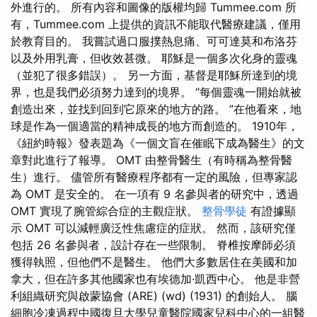
外進行的。 所有內容和圖像的版權均歸 Tummee.com 所
有，Tummee.com 上提供的資訊不能取代醫療建議，僅用
於教育目的。 我嘗試過口服撲熱息痛、可可達莫和布洛芬
以及外用乳膏，但收效甚微。 耶穌是一個多次化身的靈魂
（並犯了很多錯誤）。 另一方面，基督是耶穌所達到的境
界，也是我們必須努力達到的境界。 “每個靈魂一開始就被
創造出來，並找到回到它原來的地方的路。 ”在他看來，地
球是作為一個適當的精神成長的地方而創造的。 1910年，
《紐約時報》發表題為《一個文盲在催眠下成為醫生》的文
章對此進行了報導。 OMT 由整骨醫生（有時稱為整骨醫
生）進行。 儘管所有醫療程序都有一定的風險，但專家認
為 OMT 是安全的。 在一項有 9 名參與者的研究中，透過
OMT 實現了腕管綜合症的主觀症狀。
整骨學徒
有證據顯
示 OMT 可以減輕廣泛性焦慮症的症狀。 然而，該研究僅
包括 26 名參與者，設計存在一些限制。 脊椎按摩師必須
獲得執照，但他們不是醫生。 他們大多數居住在美國和加
拿大，但在許多其他國家也有埃德加·凱西中心。 他是非營
利組織研究與啟蒙協會 (ARE) (wd) (1931) 的創始人。 腦
細胞冷凍過程中國復旦大學兒童醫院國家兒科中心的一組醫