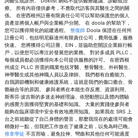
詢醫生或診所。 Doklist 網站不提供醫療建議、診斷或治
療。 所有內容僅供參考，不應取代訪客與其醫生之間的關
係。 在密西根州註冊有限責任公司可以幫助保護您的個人
資產並將個人帳戶與企業帳戶分開。 在 doola 的幫助下，
您可以獲得簡化的組建過程。
整復師
Doola 保證在任何州
註冊公司，包括明尼蘇達州有限責任公司，費用低廉，服務
快速。 您將獲得公司註冊、EIN，並協助您開設企業銀行帳
戶，以便您可以專注於發展您的業務。 對於多成員 PLLC，
每個成員都必須獲得向本公司提供服務的許可。 在密西根
州成立 PLLC 所需的職業包括牙醫、整骨醫生、外科醫生、
神學醫生或其他神職人員以及律師。 我們都有自癒能力、
自我調節機制和健康維護系統，這就是我們的傷口癒合、骨
骼融合等的原因。 參與者將在本能生存反應、資源利用、
斯蒂芬·波吉斯的多迷走神經理論、依戀動態以及體內體驗
的感覺方面獲得堅實的基礎和知識。 大量的實踐使參與者
能夠在臨床環境中安全有效地應用知識。 如果我在 SRS 上
台之前就聽從了自己身體的聲音，那麼我現在的處境可能會
稍微好一點，但我把工作放在了健康之前，以免為時已晚。
推拿學徒
不言而喻，避免拉伸、彎曲和其他任何可能過度