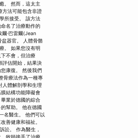
癒。 然而，這太主
療方法可能包含非證
學所接受。 該方法
他命名了治療動作的
·巴雷爾(Jean
小骨盆器官。 人體骨骼
療。 如果您沒有明
況下不會，但治療
骨師評估開始，結果決
您康復。 然後我們
，整骨療法作為一種專
對人體解剖學和生理
筋膜結構功能障礙會
、畢業於德國的綜合
的幫助。 他在德國
一名醫生。 他們可以
來改善健康和福祉。
訴訟。 作為醫生，
會，牧師接手了治療