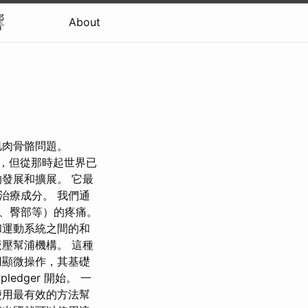
響
About
肌肉骨骼問題。
然可見，但從那時起世界已
發展和擴展。 它最
治療成分。 我們通
、臀部等）的疼痛。
和運動系統之間的和
壓幫浦機構。 這種
用顯微操作，其基礎
dger 開始。 一
便用最有效的方法幫