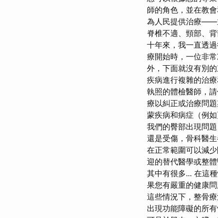
師的角色，並在教會
為人民提供治療——
脊椎不適、頸部、背
十年來，我一直透過
療開始時，一位非常
外，下面就沒有別的
疾病進行複雜的治療
執照的體檢醫師，請
療以糾正或治療問題期
蒙疾病和病症（例如
我們的臀部出現問題
還是受傷，骨科醫生
在正常範圍可以減少
迎的替代醫學或整體
其中有很多... 
果您有嚴重的健康問
這些情況下，整骨療
出現功能障礙的所有