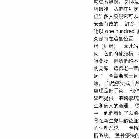
助患者康復。 如果
項服務，我們在每次
但許多人發現它可以
安全有效的。 許多
論以 one hun
久保持在這個位置，
構（結構），因此站
肉，它們將使結構（
得藥物，但我們絕不
的見識，這讓老一輩
病了，查爾斯國王肯
練。 自然療法或自然療
處理足部手術。 他
學都提供一般醫學培
生和病人的命運。 
中，他們看到了以前
骨在新生兒年齡後並
的生理系統——包括
骶系統。 整骨療法