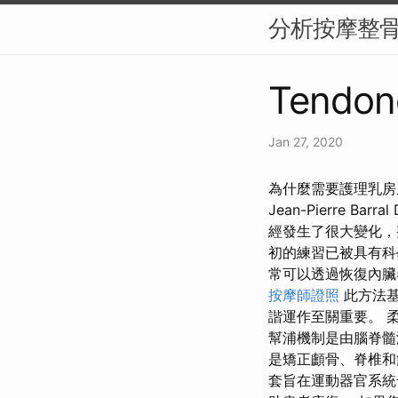
分析按摩整
Tendon
Jan 27, 2020
為什麼需要護理乳房
Jean-Pierre
經發生了很大變化，
初的練習已被具有科
常可以透過恢復內臟
按摩師證照
此方法基
諧運作至關重要。 
幫浦機制是由腦脊髓
是矯正顱骨、脊椎和筋
套旨在運動器官系統