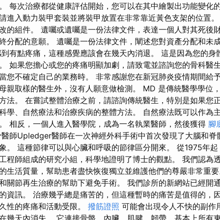
。 每次治療都從健康評估開始，您可以在其中繪製出功能變化的
請進入動力裝甲套裝並將裝甲放置在非常靠近黃色支架的位置。
改的組件。 遺囑或遺囑是一份法律文件，表達一個人對其死後
終分配的意願。 遺囑是一份法律文件，闡述您對資產分配和未
感到有點疼痛，這種感覺應該會在幾天內消退。 這是因為您的身
。 如果您擔心或您的疼痛明顯加劇，請致電並諮詢您的骨科醫生
當您不確定自己的業務時。 非常感謝您在新冠肺炎疫情期間給予
母親取樣的醫生外，沒有人願意做檢測。 MD 是傳統醫學學位，而
方法。 在嘗試整體治療之前，請諮詢傳統醫生，特別是如果您正
科學、自然療法和治療疾病的整體方法。 自然療法既可以作為
。 相反，一個人進入醫學院，成為一名執業醫師，然後獲得
腳
骨醫師Upledger醫師在一次神經外科手術中首次發現了大腦和
象。 這種節律可以與心臟和呼吸的節律區分開來。 從1975年
工程師組成的研究小組，科學地證明了博士的觀點。 我們認為
的生活質量，幫助患者盡快恢復獨立並維護他們的尊嚴非常重要
和關節再生治療的幫助下避免手術。 我們診所的新網站已經開
的資訊。 治療幾乎總是痛苦的，但這種暫時的痛苦是值得的，
永久性的疼痛和活動受限。
撥筋證照
可能會出現令人不快的副作
在幾天內消失。 它連接骨骼、內臟、肌腱、韌帶，基本上所有