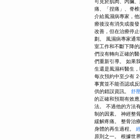
可見於肌肉、內臟、
痛、「捏痛」、脊椎
介給風濕病專家，他
療後沒有消失或復發
改善，但在治療停止
劃。 風濕病專家通
室工作和不斷下降的
們沒有轉向正確的醫
們重新引導。 如果
生還是風濕科醫生，
每次預約中至少有 
事實並不能否認或反
供的錯誤資訊。
舒
的正確和預期有效應
法。 不過他的方法
制的因素。 神經整
緩解疼痛。 整骨治
身體的再生過程。
原則之一。 根據世