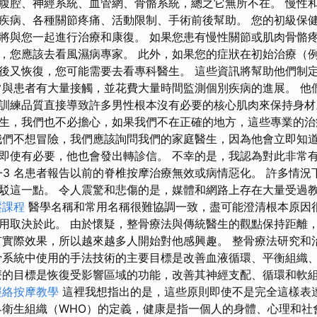
腹腔、神經系統、血管網、骨骼系統，總之它無所不在。 慢性
疾病、各種關節疼痛、活動限制、手術前後幫助。 您的初級保
將與您一起進行治療和康復。 如果您患有慢性關節或肌肉骨骼
，您應該去看風濕病專家。 此外，如果您的症狀在初始治療（
後又恢復，您可能需要去看專科醫生。 這些資訊將幫助他們制
常與患者有大量接觸，並花費大量時間監測個別疾病的進展。 他
訓練品質直接導致許多男性根本沒有必要的核心肌肉來保持身材
生，我們也不必擔心，如果我們不在正確的地方，這些專業的治
我們不想冒險，我們應該詢問我們的家庭醫生，因為他會立即知
即使有必要，他也會發出轉診信。 不幸的是，我認為對此非常
2-3 名患者報告以前的脊椎按摩治療無效或病情惡化。 許多情
駁這一點。 令人震驚和悲傷的是，媒體和網路上存在大量受過
壓課程
醫學名稱和常用名稱很難協調一致，盡可能澄清根本原因很
用取決於此。 由於懷疑，整骨療法與傳統醫生的觀點保持距離
有實際效果，所以越來越多人開始對他感興趣。 整骨療法研究和
骨系統中使用的手法技術的主要目標是改善血液循環、平衡組織
療的目標是恢復受影響區域的功能，改善其神經支配、循環和軟
經絡按摩教學
這裡我想指出的是，這些原則即使不是完全這樣表
界衛生組織（WHO）的定義，健康是指一個人的身體、心理和社