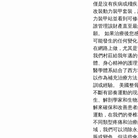
僅是沒有疾病或殘疾
改裝動力裝甲套裝，
力裝甲站並看到可修
誰管理該財產直至最
願。 如果治療後您
可能發生的任何變化
在網路上做，尤其是
我們村莊給我年邁的
體、身心精神的護理
醫學體系結合了西方
以作為補充治療方法
訓或經驗。 美國整
不斷有節奏運動的現
生、解剖學家和生物
解來確保和改善患者
運動，在我們的脊椎
不同類型疼痛和治療
域，我們可以消除
脹或變色，但這些會