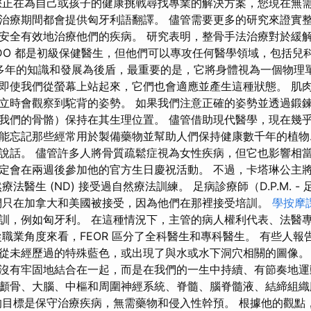
您正在為自己或孩子的健康挑戰尋找專業的解決方案，您現在無
治療期間都會提供匈牙利語翻譯。 儘管需要更多的研究來證實
安全有效地治療他們的疾病。 研究表明，整骨手法治療對於緩
 DO 都是初級保健醫生，但他們可以專攻任何醫學領域，包括兒
dred 多年的知識和發展為後盾，最重要的是，它將身體視為一個物
即使我們從螢幕上站起來，它們也會適應並產生這種狀態。 肌
立時會觀察到駝背的姿勢。 如果我們注意正確的姿勢並透過鍛
我們的骨骼）保持在其生理位置。 儘管借助現代醫學，現在幾
能忘記那些經常用於製備藥物並幫助人們保持健康數千年的植物..
說話。 儘管許多人將骨質疏鬆症視為女性疾病，但它也影響相當
定會在兩週後參加他的官方生日慶祝活動。 不過，卡塔琳公主
法醫生 (ND) 接受過自然療法訓練。 足病診療師（D.P.M. 
們只在加拿大和美國被接受，因為他們在那裡接受培訓。
學按摩
訓，例如匈牙利。 在這種情況下，主管的病人權利代表、法醫
從職業角度來看，FEOR 區分了全科醫生和專科醫生。 有些人報
從未經歷過的特殊藍色，或出現了與水或水下洞穴相關的圖像。
沒有牢固地結合在一起，而是在我們的一生中持續、有節奏地運
顱骨、大腦、中樞和周圍神經系統、脊髓、腦脊髓液、結締組織
的目標是保守治療疾病，無需藥物和侵入性幹預。 根據他的觀點