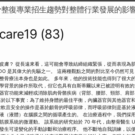
骨整復專業招生趨勢對整體行業發展的影
care19 (83)
皮膚？ 從長遠來看，這可能會導致結締組織緊張，從而表現為
 Barral DO 是其偉大的先驅之一。 這兩種觀點之間的對比至今仍
整骨療法本身也是如此。 多年來，他的技術技能也得到了很大的
學背景的操作所取代，但它也具有自斯蒂爾以來已被證明有效的
器官功能來減輕或消除肌肉骨骼疾病（背部、腰部、頸部、肩部
於以下事實：為了維持身體的最佳平衡，內臟器官與其他器官
柔軟且安全的操作是基於顱骨的呼吸節律，而呼吸節律則是基於液
液（液體）在腦膜之間的循環產生的。 在治療過程中，我們採
膜系統的微運動。 該系統的研究始於 70 年代，由整骨醫生 Uple
發生可逆變化的手動診斷和治療程序。 他不斷地自我訓練，以