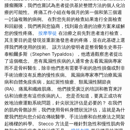
腫瘤團隊，我們也嘗試為患者提供基於整體方法的個人化治
療的可能性。 疼痛工作小組在每個月的第一個和第三個週
一討論複雜的病例。 在對您先前的檢查結果進行全面檢查
和回顧後，我們將與您協商，找到最合適的治療方案來緩解
您的慢性疼痛。
按摩學徒
在治療之前先對患者進行檢查，
其主要目的是發現並重新激發患者的疼痛，並在此基礎上選
擇我們將使用的技術。 該方法的發明者是整骨醫生史蒂芬·
泰帕爾多斯（Stephen Typaldos），他透過觀察患者提出
了這個概念。 患有風濕性疾病的人通常會去看風濕病專家
而不是骨科醫生，除非他們患有需要手術的急性損傷或對非
手術治療沒有反應的慢性疾病。 風濕病專家專門治療風濕
病和自體免疫疾病，如紅斑性狼瘡、類風濕性關節炎
(RA)、痛風和纖維肌痛。 他們接受廣泛的培訓和教育來評
估和治療患有這些疾病的人。 您是否知道，要真正成功有
效地治療運動系統問題，針尖狀況評估是必要的？ 在我們
的肌肉骨骼診所，我們使用骨科身體狀況評估，這就是為什
麼我們想向您介紹在傳統醫學、手法治療和自然療法之間架
起橋樑的科學。 Stecco 方法是一種針對急性和慢性肌肉骨