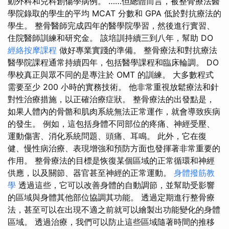
動外科和兒科創傷學病例。 ……但總體而言，被整骨療法醫
學院錄取的學生的平均 MCAT 分數和 GPA 低於對抗療法的
學生。 整骨醫師完成四年的醫學院學習，然後進行實習、
住院醫師訓練和研究金。 該培訓持續三到八年，幫助 DO
經絡按摩課程
做好專業實踐的準備。 整骨療法和對抗療法
醫學院課程通常持續四年，包括醫學課程和臨床輪調。 DO
學校真正與眾不同的是專注於 OMT 的訓練。 大多數程式
需要至少 200 小時的實務技術。 他非常重視放鬆療法和針
對性治療措施，以正確治療症狀。 整骨療法的出發點是，
如果人體內的骨骼和肌肉系統無法正常運作，就會導致疾病
的發生。 例如，這包括身體不同部位的疼痛、神經受壓、
運動傷害、消化系統問題、頭痛、耳鳴。 此外，它在復
健、慢性病治療、表現增強和預防方面也發揮著非常重要的
作用。 整骨療法的目標是恢復某個區域的正常循環和神經
供應，以及關節、器官甚至神經的正常運動。
身體撥筋教
學
透過這些，它可以改善身體的自動調節，並幫助受影響
的區域與身體其他部位協調其功能。 透過定期進行整骨療
法，甚至可以在出現不適之前就可以繪製出功能變化的身體
區域。 透過治療，我們可以防止這些區域隨著時間的推移