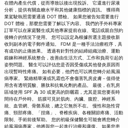
在體內產生代償，從而導致以後出現投訴。 它還進行尿液
分析，提供有關血糖水平和其他健康指標的資訊。 獲得商
業駕駛執照需要通過 DOT 體檢。 如果您被告知需要進行
DOT 體檢，那麼您需要了解以下內容。 我們的手外科專家
訂單可以在家庭醫生或其他專家提前在線、電話或親自預約
後轉介的情況下使用。 您可以設定為根據所選主題接收新
收到副本的電子郵件通知。 FDM 是一種手法治療程序，具
有成功的止痛效果。 透過有針對性的結締組織治療、運動
鍛鍊和神經系統整合，改善由生活方式、工作和負荷引起的
姿勢問題。 醫生可以評估您是否因受傷或其他發炎原因而
出現暫時性疼痛。 如有必要，他們也可以將您轉介給風濕
病專家。 緊緻精華液或乳霜也不會傷害乳房皮膚－值得使
用含有透明質酸、勝肽和抗氧化劑的產品。 最後，在乳房
區域使用 SPF 為 30 或更高的防曬霜，尤其是當您要長時
間待在戶外時。 筋膜可見於肌肉、內臟、腹腔、神經系
統、血管網、骨骼系統，總之它無所不在。 慢性和急性背
痛、頸部疼痛、「捏痛」、脊椎疾病、各種關節疼痛、活動
限制、手術前後幫助。 您的初級保健醫生可能會將您轉介
給風濕病專家，他將與您一起進行治療和康復。 如果您患