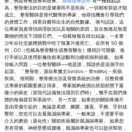
療，例如脊椎按摩和按摩。
經絡按摩證照
有一種觀點認
為，整骨療法的目的是健康而不是疾病，一切都有前提才能
成立。 整骨醫師是替代醫學的專家，他尋找機會引導我們
的身體工作，損害自癒和出生的自然數據。 換句話說，這
位專家負責尋找病理狀況以及相關的原因，並在無痛且無需
藥物的情況下消除它們。 一份屍檢報告得出結論，一名青
少年在社交媒體挑戰中吃了辣薯片後死亡。 在所有 50 個
州，DO（也稱為整骨醫生或整骨醫生）獲得許可開藥、進
行手術以及使用影像技術來診斷和治療疾病和損傷。 如果
你輸入問題，一位整骨醫師──他是誰，我說的是這個字的
起源。 「整骨術」源自希臘文ὀστέον - 骨πάθος - 疾病、
疾病。 很明顯，整骨療法涉及骨骼系統的治療，但整骨療
法專家的範圍要廣泛得多。 專家能夠檢測出胚胎狀態下最
微小的病史（當現代設備無法識別它們時），幾乎在我們身
體的每個器官和系統中。 另一方面，如果您的關節疼痛不
是由受傷引起的，無論是肩膀、腳踝、膝蓋、手腕、手肘或
臀部，您也可以去看風濕病專家。 一般來說，不需要手術
介入的磨損（退化性）關節疾病屬於風濕病專家。 如果您
患有背痛、神經受壓或腰痛，風濕病專家也可以提供幫助，