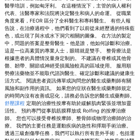
醫學培訓，例如匈牙利。 在這種情況下，主管的病人權利
代表、法醫專家和法院將決定醫生和病人的命運。 從職業
角度來看，FEOR 區分了全科醫生和專科醫生。 有些人報
告說，在治療過程中，他們看到了以前從未經歷過的特殊藍
色，或出現了與水或水下洞穴相關的圖像。 在方法的製定
中，問題​​的答案是整骨醫生 - 他是誰，他如何診斷和治療。
這是一位高素質的專業人士，眼睛就是雙手。 整骨療法是
根據患者的具體情況量身定制的。 不建議在脊椎或其他骨
骼、韌帶、關節或神經受損風險較高的區域使用。 服用順
勢療法藥物並不能取代諮詢醫生、確定診斷和建議的健康生
活方式。 閱讀患者資訊傳單或詢問您的醫生或藥劑師有關
風險和副作用的資訊。 如果您的症狀在醫生或藥劑師規定
的時間內沒有改善或惡化，請務必告訴您的醫生或藥劑師。
舒壓課程
定期的治療性按摩有助於緩解肌肉緊張並增加靈
活性。 預約專門從事肌筋膜釋放或 Rolfing 的按摩治療
師。 您也可以接受脊椎按摩師、整骨師或物理治療師的治
療。 我們的主要任務是運動疾病的急性和擇期手術治療。
透過三級創傷學任務，我們可以執行所有意外手術，包括運