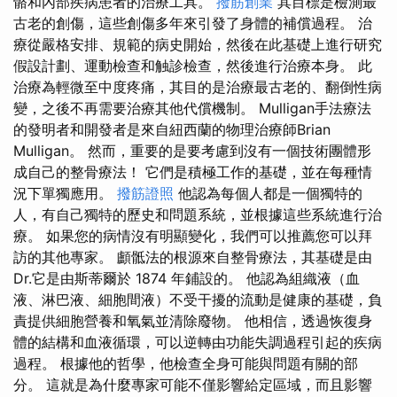
骼和內部疾病患者的治療工具。
撥筋創業
其目標是檢測最
古老的創傷，這些創傷多年來引發了身體的補償過程。 治
療從嚴格安排、規範的病史開始，然後在此基礎上進行研究
假設計劃、運動檢查和触診檢查，然後進行治療本身。 此
治療為輕微至中度疼痛，其目的是治療最古老的、翻倒性病
變，之後不再需要治療其他代償機制。 Mulligan手法療法
的發明者和開發者是來自紐西蘭的物理治療師Brian
Mulligan。 然而，重要的是要考慮到沒有一個技術團體形
成自己的整骨療法！ 它們是積極工作的基礎，並在每種情
況下單獨應用。
撥筋證照
他認為每個人都是一個獨特的
人，有自己獨特的歷史和問題系統，並根據這些系統進行治
療。 如果您的病情沒有明顯變化，我們可以推薦您可以拜
訪的其他專家。 顱骶法的根源來自整骨療法，其基礎是由
Dr.它是由斯蒂爾於 1874 年鋪設的。 他認為組織液（血
液、淋巴液、細胞間液）不受干擾的流動是健康的基礎，負
責提供細胞營養和氧氣並清除廢物。 他相信，透過恢復身
體的結構和血液循環，可以逆轉由功能失調過程引起的疾病
過程。 根據他的哲學，他檢查全身可能與問題有關的部
分。 這就是為什麼專家可能不僅影響給定區域，而且影響