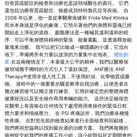
但骨質疏鬆症的檢查和治療也是該領域醫生的責任。 它們
還包括治療骨質疏鬆症、狼瘡或貝特特魯氏症等疾病。 自
2008 年以來，他一直從事醫療保健和 Frida Med Klinika
而水本身就是淨化的象徵，它預示著他們的身體和靈魂已經
開始走上淨化的道路。 顱骶療法是一種極其溫和溫和的程
序，可以平衡身體與精神的緊張、能量紊亂，並透過釋放能
量塊來治癒。 我可以把它比喻成一條隱藏的小溪，它流向
地下，準備將所有力量以波浪的力量集中在地表。
撥筋創
業
在這兩種情況下，本著最大公平的精神，我們以醫療保
健領域幾乎獨特的方式引入了退款保證。 ANF療法 ANF
Therapy®使用非侵入性工具，不使用針頭、化學物質或藥
物。 過程中的一個重要步驟是教導自我治療，以便患者在
幾次練習後可以獨立進行練習。 它用於確定您的整體身體
健康狀況以及安全操作商用車輛的能力。 這些決定確保您
在醫學上有資格在任何情況下處理商用車操作的緊張日程、
體力要求和情緒壓力。 在 PSI 疼痛診所，我們治療各種慢
性疼痛。 在對您先前的檢查結果進行全面檢查和回顧後，
我們將與您協商以找到最合適的治療方案。 我們將複雜的
病例提交給我們的疼痛工作小組，該小組類似於定期開會的