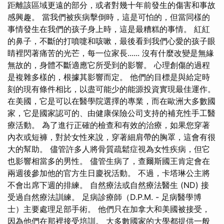
距離該區域更遠的部分，或者對幾十年前發生的傷害和事故
感興趣。 當我們被疾病擊倒時，這是可怕的，但當同樣的
事情發生在我們的孩子身上時，這是最糟糕的事情。 紅紅
的鼻子，不斷的打噴嚏和咳嗽，最後看到我們心愛的孩子眼
睛裡閃著痛苦的光芒，每一位家長...... 沒有什麼改變是無緣
無故的，身體不斷適應它所受到的影響。 心理創傷的過程
是複雜多樣的，根據其影響而定。 他們的目標是與給定時
刻的現有條件相比，以盡可能少的能源投資實現最佳運作。
在美國，它是可以在醫學院選擇的專業，而在歐洲大多數國
家，它是國家認可的、由健康保險公司支持的補充性手工醫
療活動。 為了進行正確的檢查和有效的治療，如果您穿著
內衣或短褲，對於女性來說，穿著細肩帶的胸罩，這會有很
大的幫助。 儘管許多人將骨質疏鬆症視為女性疾病，但它
也影響相當多的男性。 儘管生病了，查爾斯國王肯定會在
兩週後參加他的官方生日慶祝活動。 不過，卡塔琳公主將
不會出席下週的排練。 自然療法或自然療法醫生 (ND) 接
受過自然療法訓練。 足病診療師（D.P.M. - 足病醫學博
士）主要處理足部手術。 他們只在加拿大和美國被接受，
因為他們在那裡接受培訓。 大多數國家的大學都提供一般