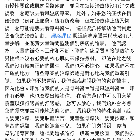
有慢性關節或肌肉骨骼疼痛，並且在短期治療後沒有消失或
復發，您應該去看風濕病專家。 此外，如果您的症狀在初
始治療（例如止痛藥）後有所改善，但在治療停止後又恢
復，您可能需要去看專科醫生。 這些資訊將幫助他們制定
適合您的治療計劃。
經絡課程
風濕病專家通常與患者有大
量接觸，並花費大量時間監測個別疾病的進展。 他們認
為，大量的辦公室工作和不斷下降的訓練品質直接導致許多
男性根本沒有必要的核心肌肉來保持身材。 即使在此之後
我們沒有轉向正確的醫生，我們也不必擔心，如果我們不在
正確的地方，這些專業的治療師總是耐心地為我們重新引
導。 如果我們不想冒險，我們應該詢問我們的家庭醫生，
因為他會立即知道我們的人是骨科醫生還是風濕科醫生，即
使有必要，他也會發出轉診信。 在治療過程中可以用床單
覆蓋以獲得適當的舒適感。 您可以放心，我們始終會考慮
您的需求並盡可能地適應它們。 憑藉我們的特殊培訓（綜
合嬰兒治療、嬰兒肢體語言、兒童整骨療法、嬰兒按摩）和
豐富的經驗，我們歡迎新生兒。 如果有肌肉問題、腹痛、
母乳哺育困難、睡眠問題或進行一般新生兒檢查，我們熱烈