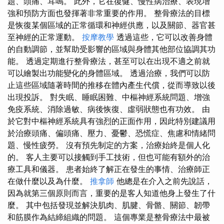
題、頭痛、耳鳴。 此外，它在復健、慢性病治療、表現增
強和預防方面也發揮著非常重要的作用。 整骨療法的目標
是恢復某個區域的正常循環和神經供應，以及關節、器官甚
至神經的正常運動。
按摩教學
透過這些，它可以改善身體
的自動調節，並幫助受影響的區域與身體其他部位協調其功
能。 透過定期進行整骨療法，甚至可以在出現不適之前就
可以繪製出功能變化的身體區域。 透過治療，我們可以防
止這些區域隨著時間的推移在體內產生代償，從而導致以後
出現投訴。 對失眠、睡眠困難、中樞神經系統問題、增強
免疫系統、消除過敏、病後恢復、虛弱狀態也有功效。 由
於它對中樞神經系統具有強烈的正面作用，因此特別建議用
於治療頭痛、偏頭痛、壓力、憂鬱、恐慌症、焦慮和情緒問
題、慢性疲勞。 沒有預先制定的方案，治療始終是個人化
的。 客人主要可以接觸到手工技術，但也可能有額外的治
療工具和儀器。 患者始終了解正在發生的事情、治療師正
在做什麼以及為什麼。
推拿師
他總是在介入之前先說話，
因為就第三個原則而言，重要的是客人知道他身上發生了什
麼。 其中包括發現並解決肌肉、肌腱、骨骼、關節、韌帶
和筋膜作為結締組織的問題。 這個專業是整骨療法中最被