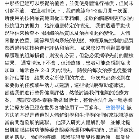
中那些已經可以察覺的偏差，並促使身體進行補償，但尚未
引起不適。 在這種情況下，我們應該每1-2個月見一次面。
所使用的技術品質範圍從非常精細、柔軟的觸感到更強烈的
抵抗阻力的握力，始終適應特定的情況。 我們透過手動狀
況評估來檢查不同組織的品質以及治療引起的變化。 人體
骨骼的位置、關節和肌肉系統的狀態、神經系統控制的品質
都透過特殊技術進行評估和治療。 如果您沒有明顯需要醫
療護理的組織損傷，則沒有必要，但您必須攜帶先前的體檢
結果。 通常情況下不會，但治療後，患者可能會感到症狀
加重，通常會在 2-3 天內消失。 隨後的每次治療也從整骨
師評估開始，結果決定所使用的方法。 每次您都會收到在
家要做的任務或生活方式建議，這些做法將幫助您康復。
然後我們進行整骨健康評估，然後討論我們推薦的治療方
案。 感謝安德魯·泰勒·斯蒂爾博士，整骨療法作為一種專業
的治療方法已經在世界各地使用了一百多年。
整復學徒
該
方法的基礎是透過對人體解剖學和生理學的理解來認識導致
當前問題發展的關聯。 他深入研究人體解剖學，並據此提
出肌筋膜結構功能障礙會阻礙循環和神經功能，進而導致疾
病的觀點。 物理治療師、國際認證嬰兒按摩教練、畢業於