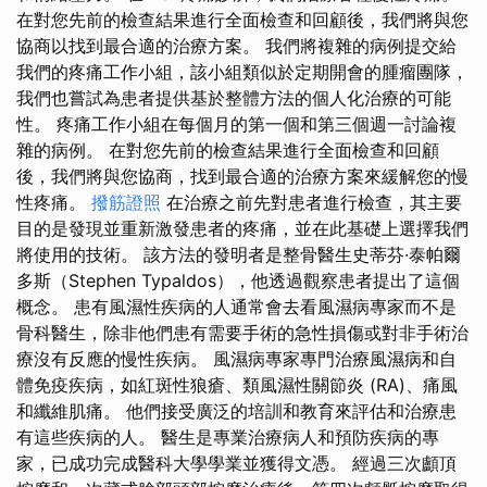
在對您先前的檢查結果進行全面檢查和回顧後，我們將與您
協商以找到最合適的治療方案。 我們將複雜的病例提交給
我們的疼痛工作小組，該小組類似於定期開會的腫瘤團隊，
我們也嘗試為患者提供基於整體方法的個人化治療的可能
性。 疼痛工作小組在每個月的第一個和第三個週一討論複
雜的病例。 在對您先前的檢查結果進行全面檢查和回顧
後，我們將與您協商，找到最合適的治療方案來緩解您的慢
性疼痛。
撥筋證照
在治療之前先對患者進行檢查，其主要
目的是發現並重新激發患者的疼痛，並在此基礎上選擇我們
將使用的技術。 該方法的發明者是整骨醫生史蒂芬·泰帕爾
多斯（Stephen Typaldos），他透過觀察患者提出了這個
概念。 患有風濕性疾病的人通常會去看風濕病專家而不是
骨科醫生，除非他們患有需要手術的急性損傷或對非手術治
療沒有反應的慢性疾病。 風濕病專家專門治療風濕病和自
體免疫疾病，如紅斑性狼瘡、類風濕性關節炎 (RA)、痛風
和纖維肌痛。 他們接受廣泛的培訓和教育來評估和治療患
有這些疾病的人。 醫生是專業治療病人和預防疾病的專
家，已成功完成醫科大學學業並獲得文憑。 經過三次顱頂