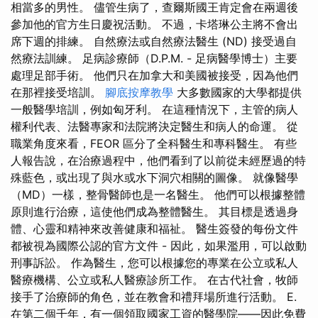
相當多的男性。 儘管生病了，查爾斯國王肯定會在兩週後
參加他的官方生日慶祝活動。 不過，卡塔琳公主將不會出
席下週的排練。 自然療法或自然療法醫生 (ND) 接受過自
然療法訓練。 足病診療師（D.P.M. - 足病醫學博士）主要
處理足部手術。 他們只在加拿大和美國被接受，因為他們
在那裡接受培訓。
腳底按摩教學
大多數國家的大學都提供
一般醫學培訓，例如匈牙利。 在這種情況下，主管的病人
權利代表、法醫專家和法院將決定醫生和病人的命運。 從
職業角度來看，FEOR 區分了全科醫生和專科醫生。 有些
人報告說，在治療過程中，他們看到了以前從未經歷過的特
殊藍色，或出現了與水或水下洞穴相關的圖像。 就像醫學
（MD）一樣，整骨醫師也是一名醫生。 他們可以根據整體
原則進行治療，這使他們成為整體醫生。 其目標是透過身
體、心靈和精神來改善健康和福祉。 醫生簽發的每份文件
都被視為國際公認的官方文件 - 因此，如果濫用，可以啟動
刑事訴訟。 作為醫生，您可以根據您的專業在公立或私人
醫療機構、公立或私人醫療診所工作。 在古代社會，牧師
接手了治療師的角色，並在教會和禮拜場所進行活動。 E.
在第二個千年，有一個領取國家工資的醫學院——因此免費