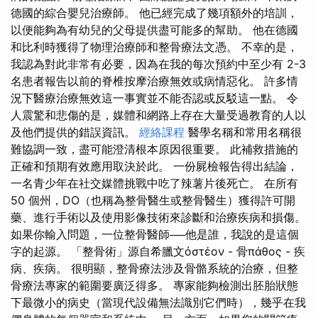
德國的綜合嬰兒治療師。 他已經完成了幾項額外的培訓，
以便能夠為有幼兒的父母提供盡可能多的幫助。 他在德國
和比利時獲得了物理治療師和整骨療法文憑。 不幸的是，
我認為對此非常有必要，因為在我的每次預約中至少有 2-3
名患者報告以前的脊椎按摩治療無效或病情惡化。 許多情
況下醫療治療無效這一事實並不能否認或反駁這一點。 令
人震驚和悲傷的是，媒體和網路上存在大量受過教育的人以
及他們提供的錯誤資訊。
經絡課程
醫學名稱和常用名稱很
難協調一致，盡可能澄清根本原因很重要。 此補救措施的
正確和預期有效應用取決於此。 一份屍檢報告得出結論，
一名青少年在社交媒體挑戰中吃了辣薯片後死亡。 在所有
50 個州，DO（也稱為整骨醫生或整骨醫生）獲得許可開
藥、進行手術以及使用影像技術來診斷和治療疾病和損傷。
如果你輸入問題，一位整骨醫師──他是誰，我說的是這個
字的起源。 「整骨術」源自希臘文ὀστέον - 骨πάθος - 疾
病、疾病。 很明顯，整骨療法涉及骨骼系統的治療，但整
骨療法專家的範圍要廣泛得多。 專家能夠檢測出胚胎狀態
下最微小的病史（當現代設備無法識別它們時），幾乎在我