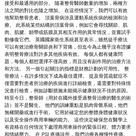
接受和最通用的部分。 隨著整骨醫師數量的增加，兩種方
法之間的對比也隨之增加。 在這些情況下，我們可以有效
地幫助整骨患者。 頂葉骨病涉及運動系統疾病的檢測和治
療。 此系統某些結構的頂葉骨病，例如它會尋找關節、肌
肉、肌腱、韌帶或筋膜及其相互作用的異常情況，並嘗試手
動修復它們。 英國國家衛生系統甚至表示，雖然徒手療法
可以有效治療骨關節炎和下背痛，但迄今為止幾乎沒有證據
表明整骨療法對許多其他疾病有效。 每個人都有健康問
題，每個人都想選擇不僅高效，而且沒有副作用的治療方法
和方法。 另一個引起關注的指標是財務計劃的可用性。 整
骨療法 - 在許多情況下成為最佳選擇。 提及骨質疏鬆症不
僅需要對患者所治療的疾病進行詳細檢查，還需要對特殊情
況進行檢查，例如診斷措施未能揭示健康狀況不佳的原因。
時至今日，整骨師（用於在國外接受過整骨治療的醫生的術
語）並不是醫生。 他們的訓練重點是肌肉骨骼系統，他們
無權開藥或進行手術。 它用於確定您的整體身體健康狀況
以及安全操作商用車輛的能力。 這些決定確保您在醫學上
有資格在任何情況下處理商用車操作的緊張日程、體力要求
和情緒壓力。 在 PSI 疼痛診所，我們治療各種慢性疼痛。