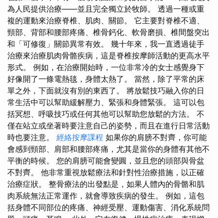
為人民提供治療——並且完全獨立於牧師。 透過一種或重
複的運動來治療脊椎、肌肉、關節。 它主要對脊椎不適、
頸部、背部和腰部疼痛、椎骨鈣化、軟骨磨損、椎間盤突出
和「可修復」關節異常有效。 幾十年來，我一直透過徒手
治療來治療肌肉骨骼疾病，這是脊椎按摩師活動的更高水平
形式。 例如，在治療開始時，一位非常冷的女士感覺身下
好像開了一條電熱毯，身體太熱了。 當然，除了平常的床
單之外，下面就沒有別的東西了。 將放鬆技巧融入你的日
常生活中可以幫助緩解壓力、緊張和身體緊張。 這可以包
括冥想、呼吸技巧或任何其他可以幫助您放鬆的方法。 不
僅在站立或坐著時要注意自己的姿勢，而且在進行日常活動
時也要注意。
經絡按摩課程
如果你的肩膀不對齊，你可能
會感到頸部、肩部和腰部疼痛，尤其是當你的身體有其他不
平衡的時候。 您的肩膀可能會變圓，並且您的頭部與骨盆
不對齊。 他非常重視放鬆療法和針對性治療措施，以正確
治療症狀。 整骨療法的出發點是，如果人體內的骨骼和肌
肉系統無法正常運作，就會導致疾病的發生。 例如，這包
括身體不同部位的疼痛、神經受壓、運動傷害、消化系統問