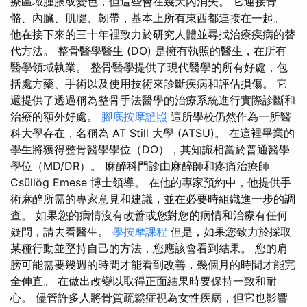
療區域腫脹或變色，但這些會在幾天內消失。 它連接骨
骼、內臟、肌腱、韌帶，基本上所有東西都連接在一起。
他在接下來的三十年裡致力於研究人體並尋找治療疾病的替
代方法。 整骨醫學醫生 (DO) 是擁有執照的醫生，在所有
醫學領域執業。 整骨醫學提供了現代醫學的所有好處，包
括處方藥、手術以及使用技術來診斷疾病和評估損傷。 它
還提供了透過稱為整骨手法醫學的治療系統進行實際診斷和
治療的額外好處。
腳底按摩證照
這所學校仍然作為一所醫
科大學存在，名稱為 AT Still 大學 (ATSU)。 在這裡畢業的
學生將獲得整骨醫學學位（DO），其知識相當於普通醫學
學位（MD/DR）。 麻醉科門診由麻醉師和疼痛治療師
Csüllög Emese 博士領導。 在他的專家預約中，他提供手
術麻醉所需的專家意見和建議，並在必要時組織進一步的調
查。 如果您的病情沒有改善或您對您的病情和治療有任何
疑問，請去看醫生。
學按摩課程
但是，如果您致力於採取
某種行動並堅持自己的方法，您應該會看到結果。 您的肩
膀可能需要幾週的時間才能看到改善，幾個月的時間才能完
全伸直。 在做出改變以取得正面結果時要保持一致和耐
心。 儘管許多人將骨質疏鬆症視為女性疾病，但它也影響