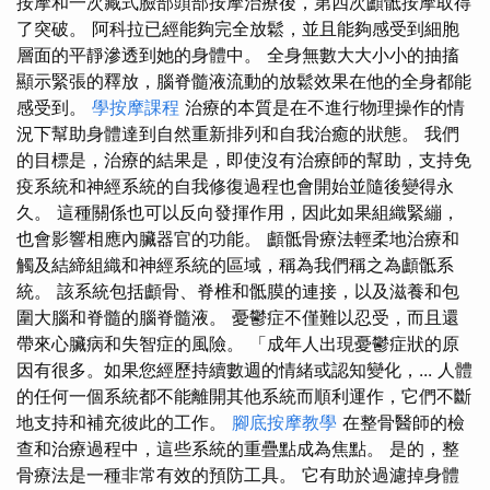
按摩和一次藏式臉部頭部按摩治療後，第四次顱骶按摩取得
了突破。 阿科拉已經能夠完全放鬆，並且能夠感受到細胞
層面的平靜滲透到她的身體中。 全身無數大大小小的抽搐
顯示緊張的釋放，腦脊髓液流動的放鬆效果在他的全身都能
感受到。
學按摩課程
治療的本質是在不進行物理操作的情
況下幫助身體達到自然重新排列和自我治癒的狀態。 我們
的目標是，治療的結果是，即使沒有治療師的幫助，支持免
疫系統和神經系統的自我修復過程也會開始並隨後變得永
久。 這種關係也可以反向發揮作用，因此如果組織緊繃，
也會影響相應內臟器官的功能。 顱骶骨療法輕柔地治療和
觸及結締組織和神經系統的區域，稱為我們稱之為顱骶系
統。 該系統包括顱骨、脊椎和骶膜的連接，以及滋養和包
圍大腦和脊髓的腦脊髓液。 憂鬱症不僅難以忍受，而且還
帶來心臟病和失智症的風險。 「成年人出現憂鬱症狀的原
因有很多。如果您經歷持續數週的情緒或認知變化，... 人體
的任何一個系統都不能離開其他系統而順利運作，它們不斷
地支持和補充彼此的工作。
腳底按摩教學
在整骨醫師的檢
查和治療過程中，這些系統的重疊點成為焦點。 是的，整
骨療法是一種非常有效的預防工具。 它有助於過濾掉身體